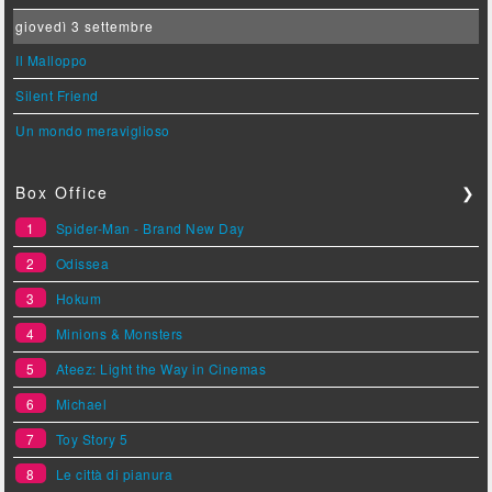
giovedì 3 settembre
Il Malloppo
Silent Friend
Un mondo meraviglioso
Box Office
❯
1
Spider-Man - Brand New Day
2
Odissea
3
Hokum
4
Minions & Monsters
5
Ateez: Light the Way in Cinemas
6
Michael
7
Toy Story 5
8
Le città di pianura