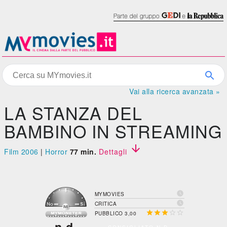
Vai alla ricerca avanzata »
LA STANZA DEL
BAMBINO IN STREAMING

Film 2006
|
Horror
77 min.
Dettagli

MYMOVIES

CRITICA





PUBBLICO 3,00
n.d.