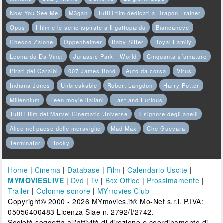
Now You See Me
M3gan
Tutti i film dedicati a Dragon Trainer
Opus
I film e le serie ispirate a Il gattopardo
Biancaneve
Checco Zalone
Oppenheimer
Baby Sitter
Royal Family
Leonardo Da Vinci
Jurassic Park - World
Cinquanta sfumature
Pirati dei Caraibi
007 James Bond
Auto da corsa
Virus
Indiana Jones
Unbreakable
Robert Langdon
Harry Potter
Millennium
Teen movie italiani
Fast and Furious
Tutti i film del Marvel Cinematic Universe
Il signore degli anelli
Alice nel paese delle meraviglie
Mad Max
Che Guevara
Terminator
Rocky
Home
|
Cinema
|
Database
|
Film
|
Calendario Uscite
|
MYMOVIESLIVE
|
Dvd
|
Tv
|
Box Office
|
Prossimamente
|
Trailer
|
Colonne sonore
|
MYmovies Club
Copyright© 2000 - 2026 MYmovies.it® Mo-Net s.r.l. P.IVA:
05056400483 Licenza Siae n. 2792/I/2742.
Società soggetta all'attività di direzione e coordinamento di