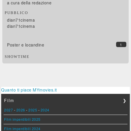
a cura della redazione
PUBBLICO
dian71cinema
dian71cinema
Poster e locandine
1
SHOWTIME
Quanto ti piace MYmovies.it
Film
❯
2027
-
2026
-
2025
-
2024
Film imperdibili 2025
Film imperdibili 2024