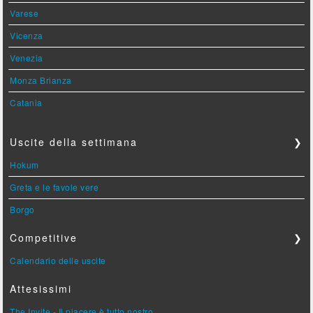
Varese
Vicenza
Venezia
Monza Brianza
Catania
Uscite della settimana
❯
Hokum
Greta e le favole vere
Borgo
Competitive
❯
Calendario delle uscite
Attesissimi
The Invite - Il piacere è tutto nostro