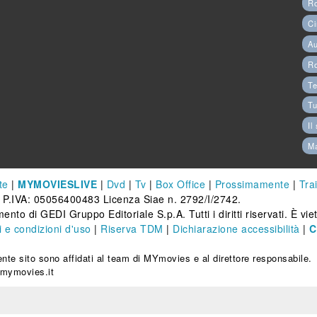
Ro
Ci
Au
R
Te
Tu
Il
M
te
|
MYMOVIESLIVE
|
Dvd
|
Tv
|
Box Office
|
Prossimamente
|
Trai
 P.IVA: 05056400483 Licenza Siae n. 2792/I/2742.
ento di GEDI Gruppo Editoriale S.p.A. Tutti i diritti riservati. È vi
 e condizioni d'uso
|
Riserva TDM
|
Dichiarazione accessibilità
|
C
esente sito sono affidati al team di MYmovies e al direttore responsabile.
e@mymovies.it