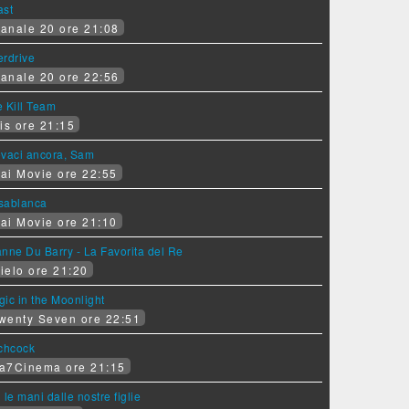
ast
anale 20 ore 21:08
erdrive
anale 20 ore 22:56
 Kill Team
is ore 21:15
ovaci ancora, Sam
ai Movie ore 22:55
sablanca
ai Movie ore 21:10
nne Du Barry - La Favorita del Re
ielo ore 21:20
ic in the Moonlight
wenty Seven ore 22:51
tchcock
a7Cinema ore 21:15
 le mani dalle nostre figlie