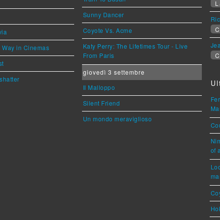
L
Sunny Dancer
Ric
C
Coyote Vs. Acme
via
Jea
Katy Perry: The Lifetimes Tour - Live
he Way in Cinemas
From Paris
C
st
giovedì 3 settembre
shatter
Ul
Il Malloppo
Fer
Silent Friend
Mar
Un mondo meraviglioso
Cou
Nim
of 
Loc
mar
Coy
Hok