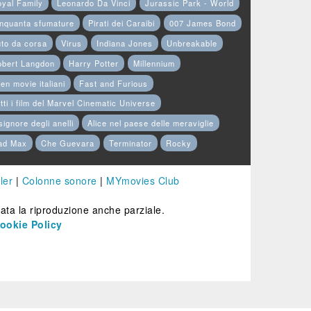
yal Family
Leonardo Da Vinci
Jurassic Park - World
nquanta sfumature
Pirati dei Caraibi
007 James Bond
to da corsa
Virus
Indiana Jones
Unbreakable
obert Langdon
Harry Potter
Millennium
en movie italiani
Fast and Furious
tti i film del Marvel Cinematic Universe
 signore degli anelli
Alice nel paese delle meraviglie
ad Max
Che Guevara
Terminator
Rocky
ler
|
Colonne sonore
|
MYmovies Club
etata la riproduzione anche parziale.
ookie Policy