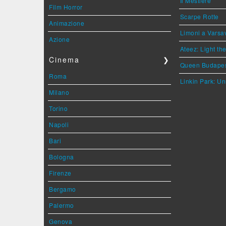
Il Mestiere
Film Horror
Scarpe Rotte
Animazione
Limoni a Varsa
Azione
Ateez: Light t
Cinema
❯
Queen Budape
Roma
Linkin Park: Un
Milano
Torino
Napoli
Bari
Bologna
Firenze
Bergamo
Palermo
Genova