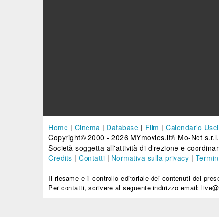
Home
|
Cinema
|
Database
|
Film
|
Calendario Usci
Copyright© 2000 - 2026 MYmovies.it® Mo-Net s.r.l.
Società soggetta all'attività di direzione e coordinam
Credits
|
Contatti
|
Normativa sulla privacy
|
Termini
Il riesame e il controllo editoriale dei contenuti del pr
Per contatti, scrivere al seguente indirizzo email: liv