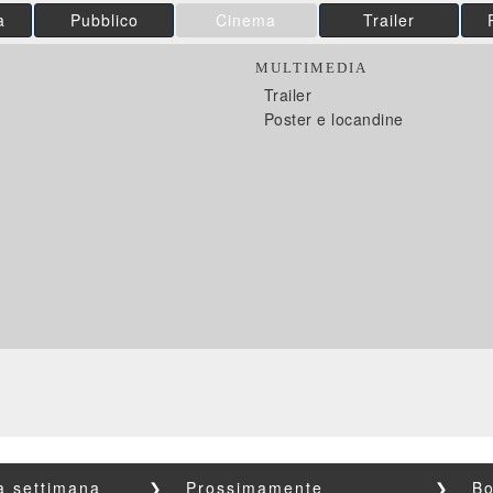
a
Pubblico
Cinema
Trailer
MULTIMEDIA
Trailer
Poster e locandine
la settimana
❯
Prossimamente
❯
Bo