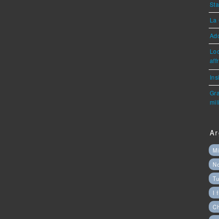
Sta
La 
Ad
Loc
aff
Ins
Gra
mil
Ar
Mi
N
Tu
I 
C