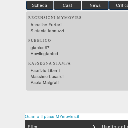
Scheda
Cast
News
Critic
RECENSIONI MYMOVIES
Annalice Furfari
Stefania Iannuzzi
PUBBLICO
gianleo67
Howlingfantod
RASSEGNA STAMPA
Fabrizio Liberti
Massimo Lusardi
Paola Malgrati
Quanto ti piace MYmovies.it
Film
❯
Uscite del