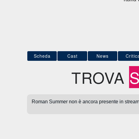
Scheda
Cast
News
Critic
TROVA