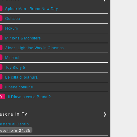
1
Spider-Man - Brand New Day
2
Odissea
3
Hokum
4
Minions & Monsters
5
Ateez: Light the Way in Cinemas
6
Michael
7
Toy Story 5
8
Le città di pianura
9
Il bene comune
0
Il Diavolo veste Prada 2
asera in Tv
❯
estate ai Caraibi
ete4 ore 21:35