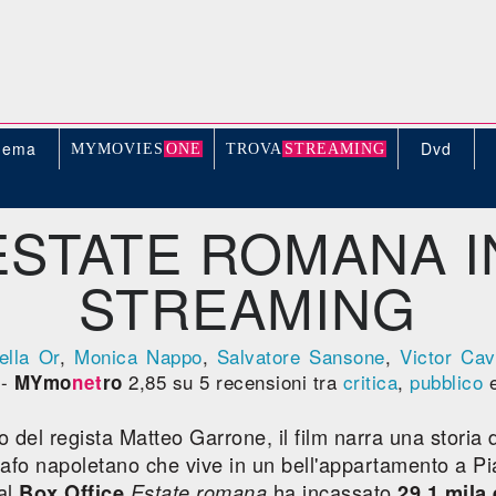
nema
Dvd
MYMOVIE
S
ONE
TROV
A
STREAMING
ESTATE ROMANA I
STREAMING
ella Or
,
Monica Nappo
,
Salvatore Sansone
,
Victor Cav
-
2,85 su 5 recensioni tra
critica
,
pubblico
e
MYmo
net
ro
del regista Matteo Garrone, il film narra una storia 
afo napoletano che vive in un bell'appartamento a Pia
 al
ha incassato
Box Office
Estate romana
29,1 mila