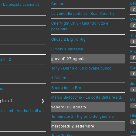
Be
Couture
- La piccola cucina di
C
La vendetta perfetta - Bear Country
Ov
One Night Only - Quando tutto è
C
possibile
The
Ghost: 2 Big To Rig
Ir
Limoni a Varsavia
Pr
R
giovedì 27 agosto
esimi 2
Ca
Tony - Diario di un giovane cuoco
R
Il Cileno
Jea
Sheep in the Box
ud
C
Marco Bellocchio - La porta della realtà
Mag
iunti
❯
T
venerdì 28 agosto
sistant - Anatomia di un
Hi
Terminator 2 - Il giorno del giudizio
L
mercoledì 2 settembre
Giù
Train To Busan