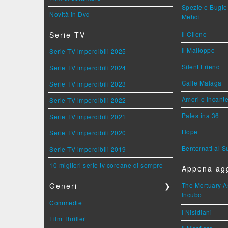
Spezie e Bugie 
Novità in Dvd
Mehdi
Serie TV
Il Cileno
Il Malloppo
Serie TV imperdibili 2025
Silent Friend
Serie TV imperdibili 2024
Calle Malaga
Serie TV imperdibili 2023
Amori e Incant
Serie TV imperdibili 2022
Palestina 36
Serie TV imperdibili 2021
Hope
Serie TV imperdibili 2020
Bentornati al S
Serie TV imperdibili 2019
10 migliori serie tv coreane di sempre
Appena agg
Generi
❯
The Mortuary As
Incubo
Commedie
I Nisidiani
Film Thriller