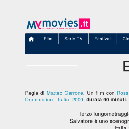

Film
Serie TV
Festival
Ci
Regia di
Matteo Garrone
. Un film con
Ross
Drammatico
-
Italia
,
2000
,
durata 90 minuti.
Terzo lungometraggio 
Salvatore è uno scenogr
Italia