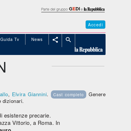
Accedi
Guida Tv
News


N
allo
,
Elvira Giannini
.
Genere
Cast completo
 dizionari.
di esistenze precarie.
zza Vittorio, a Roma. In
.
 euro