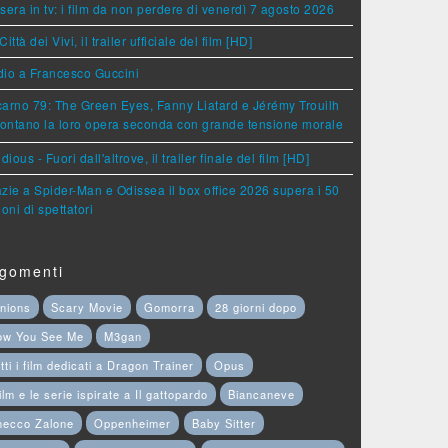
sera in tv: i film da non perdere di venerdì 7 agosto 2026
Città dei Vivi, il trailer ufficiale del film [HD]
dio a Francesco Guccini
arno 79: The Green Eyes, Fanny Liatard e Jérémy Trouilh
rontano la loro opera seconda con grande tensione morale
idious - Fuori dall'altrove, il trailer finale del film [HD]
zie a Spider-Man e Odissea il box office 2026 supera i 50
ioni di spettatori
gomenti
nions
Scary Movie
Gomorra
28 giorni dopo
ow You See Me
M3gan
tti i film dedicati a Dragon Trainer
Opus
film e le serie ispirate a Il gattopardo
Biancaneve
hecco Zalone
Oppenheimer
Baby Sitter