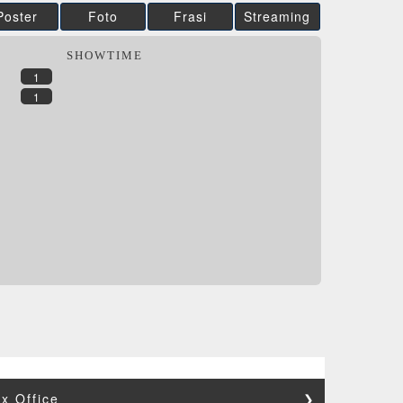
Poster
Foto
Frasi
Streaming
SHOWTIME
1
1
x Office
❯