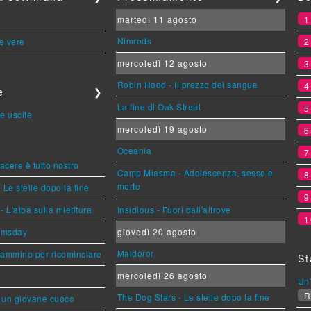
martedì 11 agosto
Nimrods
le vere
mercoledì 12 agosto
Robin Hood - Il prezzo del sangue
e
❯
La fine di Oak Street
e uscite
mercoledì 19 agosto
Oceania
piacere è tutto nostro
Camp Miasma - Adolescenza, sesso e
morte
 Le stelle dopo la fine
L'alba sulla mietitura
Insidious - Fuori dall'altrove
1
omsday
giovedì 20 agosto
Maldoror
cammino per ricominciare
St
mercoledì 26 agosto
Un'
R
The Dog Stars - Le stelle dopo la fine
i un giovane cuoco