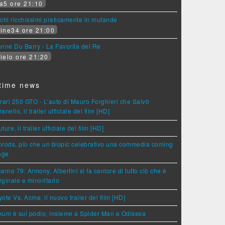
a5 ore 21:10
chi ricchissimi praticamente in mutande
ine34 ore 21:00
nne Du Barry - La Favorita del Re
ielo ore 21:20
time news
rari 250 GTO - L'auto di Mauro Forghieri che Salvò
anello, il trailer ufficiale del film [HD]
ture, il trailer ufficiale del film [HD]
rods, più che un biopic celebrativo una commedia coming
age
arno 79: Armony, Albertini si fa cantore di tutto ciò che è
ginale e minoritario
ote Vs. Acme, il nuovo trailer del film [HD]
um è sul podio, insieme a Spider Man e Odissea