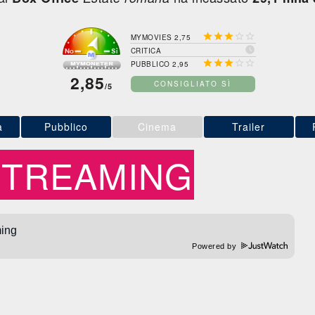





MYMOVIES 2,75

CRITICA





PUBBLICO 2,95
2,85
CONSIGLIATO SÌ
/5
a
Pubblico
Cinema
Trailer
STREAMING
Powered by