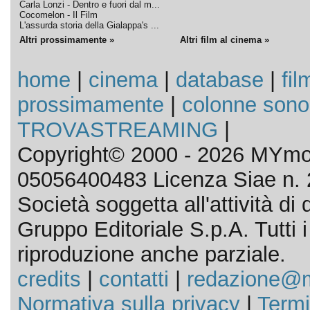
Carla Lonzi - Dentro e fuori dal m...
Cocomelon - Il Film
L'assurda storia della Gialappa's ...
Altri prossimamente »
Altri film al cinema »
home
|
cinema
|
database
|
fil
prossimamente
|
colonne sono
TROVASTREAMING
|
Copyright© 2000 - 2026 MYmov
05056400483 Licenza Siae n. 
Società soggetta all'attività d
Gruppo Editoriale S.p.A. Tutti i d
riproduzione anche parziale.
credits
|
contatti
|
redazione@m
Normativa sulla privacy
|
Termi