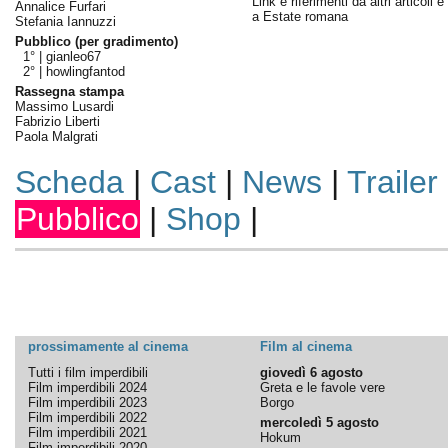
Link e riferimenti da altri articoli 
Annalice Furfari
a Estate romana
Stefania Iannuzzi
Pubblico (per gradimento)
1° |
gianleo67
2° |
howlingfantod
Rassegna stampa
Massimo Lusardi
Fabrizio Liberti
Paola Malgrati
Scheda
|
Cast
|
News
|
Trailer
Pubblico
|
Shop
|
prossimamente al cinema
Film al cinema
Tutti i film imperdibili
giovedì 6 agosto
Film imperdibili 2024
Greta e le favole vere
Film imperdibili 2023
Borgo
Film imperdibili 2022
mercoledì 5 agosto
Film imperdibili 2021
Hokum
Film imperdibili 2020