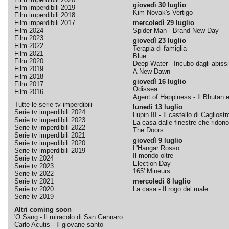
giovedì 30 luglio
Film imperdibili 2019
Kim Novak's Vertigo
Film imperdibili 2018
Film imperdibili 2017
mercoledì 29 luglio
Film 2024
Spider-Man - Brand New Day
Film 2023
giovedì 23 luglio
Film 2022
Terapia di famiglia
Film 2021
Blue
Film 2020
Deep Water - Incubo dagli abissi
Film 2019
A New Dawn
Film 2018
giovedì 16 luglio
Film 2017
Odissea
Film 2016
Agent of Happiness - Il Bhutan e 
Tutte le serie tv imperdibili
lunedì 13 luglio
Serie tv imperdibili 2024
Lupin III - Il castello di Cagliostr
Serie tv imperdibili 2023
La casa dalle finestre che ridono
Serie tv imperdibili 2022
The Doors
Serie tv imperdibili 2021
giovedì 9 luglio
Serie tv imperdibili 2020
L'Hangar Rosso
Serie tv imperdibili 2019
Il mondo oltre
Serie tv 2024
Election Day
Serie tv 2023
165' Mineurs
Serie tv 2022
Serie tv 2021
mercoledì 8 luglio
Serie tv 2020
La casa - Il rogo del male
Serie tv 2019
Altri coming soon
'O Sang - Il miracolo di San Gennaro
Carlo Acutis - Il giovane santo