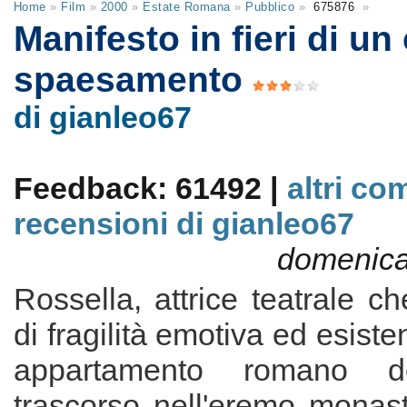
Home
»
Film
»
2000
»
Estate Romana
»
Pubblico
»
675876
»
Manifesto in fieri di un
spaesamento
di gianleo67
Feedback: 61492 |
altri co
recensioni di gianleo67
domenica
Rossella, attrice teatrale 
di fragilità emotiva ed esiste
appartamento romano 
trascorso nell'eremo monas