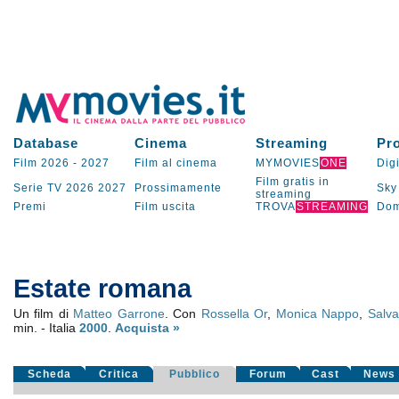
Database
Cinema
Streaming
Pr
Film 2026
-
2027
Film al cinema
MYMOVIES
ONE
Digi
Film gratis in
Serie TV
2026
2027
Prossimamente
Sky
streaming
Premi
Film uscita
TROVA
STREAMING
Dom
Estate romana
Un film di
Matteo Garrone
. Con
Rossella Or
,
Monica Nappo
,
Salv
min. - Italia
2000
.
Acquista »
Scheda
Critica
Pubblico
Forum
Cast
News