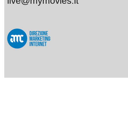
live@mymovies.it