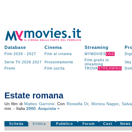
Database
Cinema
Streaming
Pr
Film 2026
-
2027
Film al cinema
MYMOVIES
ONE
Digi
Film gratis in
Serie TV
2026
2027
Prossimamente
Sky
streaming
Premi
Film uscita
TROVA
STREAMING
Dom
Estate romana
Un film di
Matteo Garrone
. Con
Rossella Or
,
Monica Nappo
,
Salv
min. - Italia
2000
.
Acquista »
Scheda
Critica
Pubblico
Forum
Cast
News