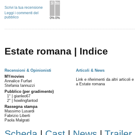
Sì
No
Scrivi la tua recensione
Leggi i commenti del
pubblico
0%
0%
Estate romana | Indice
Recensioni & Opinionisti
Articoli & News
MYmovies
Link e riferimenti da altri articoli 
Annalice Furfari
a Estate romana
Stefania Iannuzzi
Pubblico (per gradimento)
1° |
gianleo67
2° |
howlingfantod
Rassegna stampa
Massimo Lusardi
Fabrizio Liberti
Paola Malgrati
Scheda
|
Cast
|
News
|
Trailer