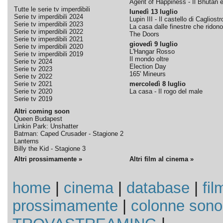
Agent of Happiness - Il Bhutan e 
Tutte le serie tv imperdibili
lunedì 13 luglio
Serie tv imperdibili 2024
Lupin III - Il castello di Cagliostr
Serie tv imperdibili 2023
La casa dalle finestre che ridono
Serie tv imperdibili 2022
The Doors
Serie tv imperdibili 2021
giovedì 9 luglio
Serie tv imperdibili 2020
L'Hangar Rosso
Serie tv imperdibili 2019
Il mondo oltre
Serie tv 2024
Election Day
Serie tv 2023
165' Mineurs
Serie tv 2022
Serie tv 2021
mercoledì 8 luglio
Serie tv 2020
La casa - Il rogo del male
Serie tv 2019
Altri coming soon
Queen Budapest
Linkin Park: Unshatter
Batman: Caped Crusader - Stagione 2
Lanterns
Billy the Kid - Stagione 3
Altri prossimamente »
Altri film al cinema »
home
|
cinema
|
database
|
fil
prossimamente
|
colonne sono