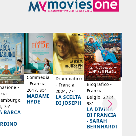
Commedia
Drammatico
Dram
- Francia,
Biografico -
- Francia,
- Bras
mazione -
2017, 95'
Francia,
2024, 77'
Messi
cia,
MADAME
LA SCELTA
Belgio, 2024,
Paesi 
semburgo,
HYDE
DI JOSEPH
98'
Cile, 
, 75'
LA DIVINA
A BARCA
85'
DI FRANCIA
IL
- SARAH
ARDINO
SENT
BERNHARDT
AZZ