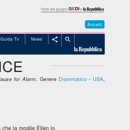
Accedi
Guida Tv
News


ICE
. Genere
Drammatico
-
USA
,
ause for Alarm
 che la moglie Ellen lo