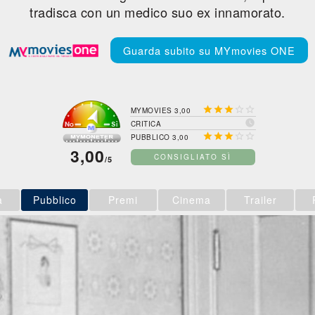
tradisca con un medico suo ex innamorato.
Guarda subito su MYmovies ONE





MYMOVIES 3,00

CRITICA





PUBBLICO 3,00
3,00
CONSIGLIATO SÌ
/5
a
Pubblico
Premi
Cinema
Trailer