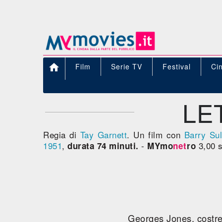

Film
Serie TV
Festival
Ci
LE
Regia di
Tay Garnett
. Un film con
Barry Sul
1951
,
-
3,00 s
durata 74 minuti.
MYmo
net
ro
Georges Jones, costret