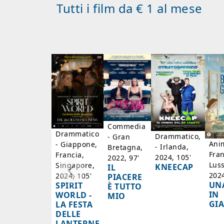
Tutti i film da € 1 al mese
Commedia
Drammatico
Drammatico,
- Gran
Ani
- Giappone,
- Irlanda,
Bretagna,
Fran
Francia,
2024, 105'
2022, 97'
Lus
Singapore,
KNEECAP
IL
2024
2024, 105'
PIACERE
UN
SPIRIT
È TUTTO
IN
WORLD -
MIO
GI
LA FESTA
DELLE
LANTERNE