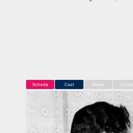
Scheda
Cast
News
Critic