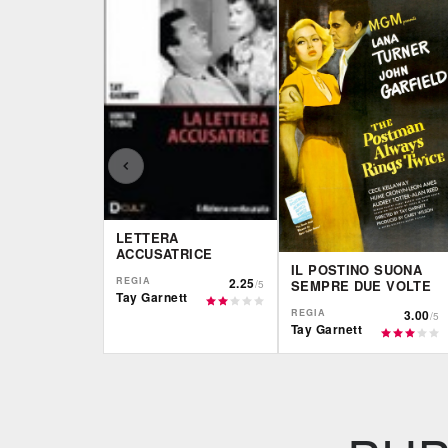
LETTERA
ACCUSATRICE
IL POSTINO SUONA
REGIA
2.25
SEMPRE DUE VOLTE
/5
Tay Garnett
REGIA
3.00
/5
Tay Garnett
IBS
IBS
DVD
DVD
Feltrinelli
Feltrinelli
DVD
DVD