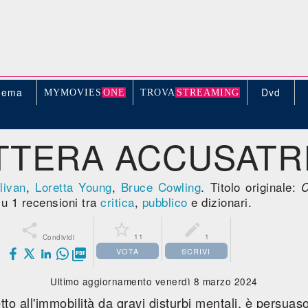
nema
Dvd
MYMOVIE
S
ONE
TROV
A
STREAMING
TTERA ACCUSATR
livan
,
Loretta Young
,
Bruce Cowling
. Titolo originale:
C
u 1 recensioni tra
critica
,
pubblico
e dizionari.



11
1
Condividi
VOTA
SCRIVI

Ultimo aggiornamento venerdì 8 marzo 2024
to all'immobilità da gravi disturbi mentali, è persuaso