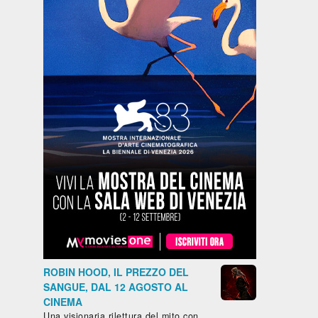
Fantascienza,
Commedia
Drammatico
Drammati
Drammatico,
- Francia,
- Marocco,
- Francia,
- Danimarca,
2024, 101'
2022, 122'
2023, 102'
LA
IL
MON
Islanda,
GAZZA
CAFTANO
CRIME - 
Norvegia,
LADRA
BLU
COLPEVO
2024, 100'
SONO IO
ETERNAL -
ODISSEA
matico
NEGLI
ile,
ABISSI
co,
Bassi,
2025,
ROBIN HOOD, IL PREZZO DEL
SANGUE, DAL 12 AGOSTO AL
IERO
CINEMA
URRO
Una visionaria rilettura del mito con