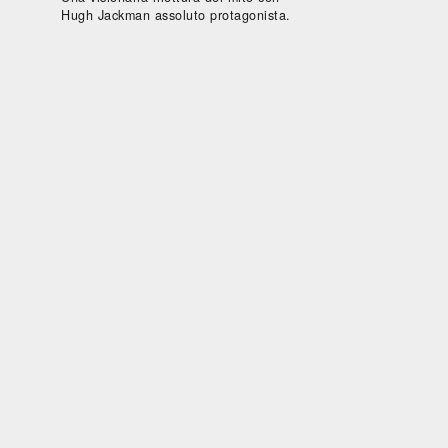
Hugh Jackman assoluto protagonista.
arda
Guarda
Guarda
Guarda
Guard
bito
subito
subito
subito
subito