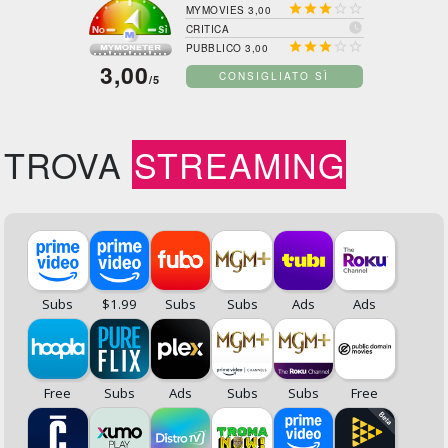





MYMOVIES 3,00

CRITICA





PUBBLICO 3,00
3,00
CONSIGLIATO SÌ
/5
TROVA
STREAMING