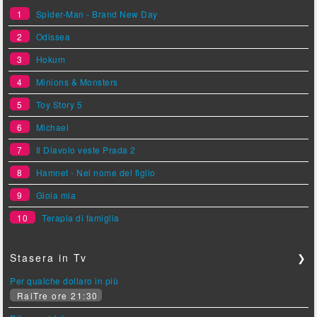
1
Spider-Man - Brand New Day
2
Odissea
3
Hokum
4
Minions & Monsters
5
Toy Story 5
6
Michael
7
Il Diavolo veste Prada 2
8
Hamnet - Nel nome del figlio
9
Gioia mia
10
Terapia di famiglia
Stasera in Tv
❯
Per qualche dollaro in più
RaiTre ore 21:30