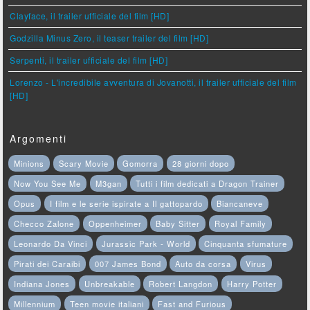
Clayface, il trailer ufficiale del film [HD]
Godzilla Minus Zero, il teaser trailer del film [HD]
Serpenti, il trailer ufficiale del film [HD]
Lorenzo - L'incredibile avventura di Jovanotti, il trailer ufficiale del film
[HD]
Argomenti
Minions
Scary Movie
Gomorra
28 giorni dopo
Now You See Me
M3gan
Tutti i film dedicati a Dragon Trainer
Opus
I film e le serie ispirate a Il gattopardo
Biancaneve
Checco Zalone
Oppenheimer
Baby Sitter
Royal Family
Leonardo Da Vinci
Jurassic Park - World
Cinquanta sfumature
Pirati dei Caraibi
007 James Bond
Auto da corsa
Virus
Indiana Jones
Unbreakable
Robert Langdon
Harry Potter
Millennium
Teen movie italiani
Fast and Furious