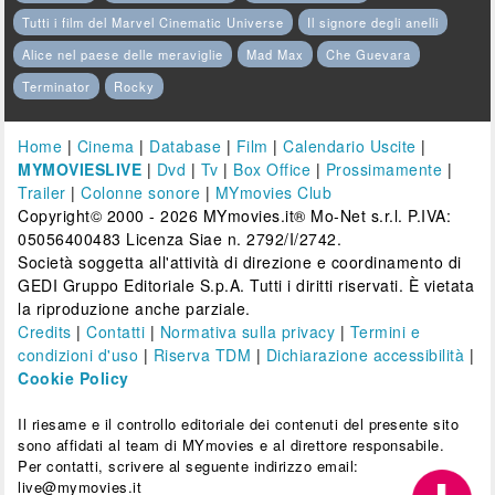
Tutti i film del Marvel Cinematic Universe
Il signore degli anelli
Alice nel paese delle meraviglie
Mad Max
Che Guevara
Terminator
Rocky
Home
|
Cinema
|
Database
|
Film
|
Calendario Uscite
|
MYMOVIESLIVE
|
Dvd
|
Tv
|
Box Office
|
Prossimamente
|
Trailer
|
Colonne sonore
|
MYmovies Club
Copyright© 2000 - 2026 MYmovies.it® Mo-Net s.r.l. P.IVA:
05056400483 Licenza Siae n. 2792/I/2742.
Società soggetta all'attività di direzione e coordinamento di
GEDI Gruppo Editoriale S.p.A. Tutti i diritti riservati. È vietata
la riproduzione anche parziale.
Credits
|
Contatti
|
Normativa sulla privacy
|
Termini e
condizioni d'uso
|
Riserva TDM
|
Dichiarazione accessibilità
|
Cookie Policy
Il riesame e il controllo editoriale dei contenuti del presente sito
sono affidati al team di MYmovies e al direttore responsabile.
Per contatti, scrivere al seguente indirizzo email:
live@mymovies.it