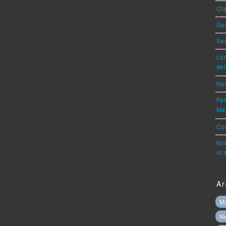
Cla
God
Ser
Lor
del
Nor
Fer
Mar
Cou
Nim
of 
Ar
Mi
N