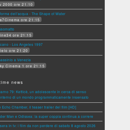
v 2000 ore 21:10
forma dell'acqua - The Shape of Water
a7Cinema ore 21:15
ssomatto
ine34 ore 21:15
lcano - Los Angeles 1997
ielo ore 21:20
assinio a Venezia
ky Cinema 1 ore 21:15
time news
arno 79: Ketticè, un adolescente in cerca di senso
'interno di un mondo programmaticamente insensato
 Echo Chamber, il teaser trailer del film [HD]
der Man e Odissea: la super coppia continua a correre
sera in tv: i film da non perdere di sabato 8 agosto 2026