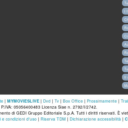
Tu
I 
C
Ro
Ci
Au
R
Te
Tu
Il
M
te
|
MYMOVIESLIVE
|
Dvd
|
Tv
|
Box Office
|
Prossimamente
|
Trai
 P.IVA: 05056400483 Licenza Siae n. 2792/I/2742.
ento di GEDI Gruppo Editoriale S.p.A. Tutti i diritti riservati. È vi
 e condizioni d'uso
|
Riserva TDM
|
Dichiarazione accessibilità
|
C