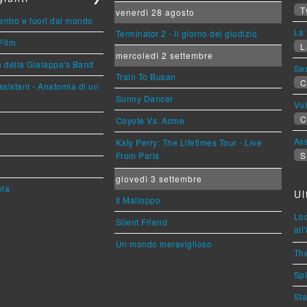
T
venerdì 28 agosto
entro e fuori dal mondo
La 
Terminator 2 - Il giorno del giudizio
Film
L
mercoledì 2 settembre
a della Gialappa's Band
Se
Train To Busan
C
sistant - Anatomia di un
Sunny Dancer
Vu
C
Coyote Vs. Acme
Ass
Katy Perry: The Lifetimes Tour - Live
From Paris
S
giovedì 3 settembre
via
Ul
Il Malloppo
Loc
Silent Friend
all
Un mondo meraviglioso
The
Spi
Sta