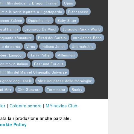
tti i film dedicati a Dragon Trainer
Opus
film e le serie ispirate a Il gattopardo
Biancaneve
hecco Zalone
Oppenheimer
Baby Sitter
yal Family
Leonardo Da Vinci
Jurassic Park - World
nquanta sfumature
Pirati dei Caraibi
007 James Bond
to da corsa
Virus
Indiana Jones
Unbreakable
obert Langdon
Harry Potter
Millennium
en movie italiani
Fast and Furious
tti i film del Marvel Cinematic Universe
 signore degli anelli
Alice nel paese delle meraviglie
ad Max
Che Guevara
Terminator
Rocky
ler
|
Colonne sonore
|
MYmovies Club
etata la riproduzione anche parziale.
ookie Policy