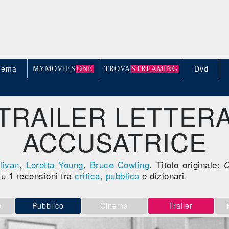
nema
Dvd
MYMOVIE
S
ONE
TROV
A
STREAMING
TRAILER LETTER
ACCUSATRICE
livan
,
Loretta Young
,
Bruce Cowling
. Titolo originale:
C
u 1 recensioni tra
critica
,
pubblico
e dizionari.
a
Pubblico
Cinema
Trailer