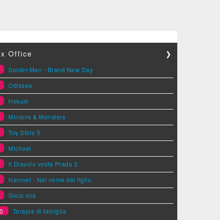
x Office
❯
1
Spider-Man - Brand New Day
2
Odissea
3
Hokum
4
Minions & Monsters
5
Toy Story 5
6
Michael
7
Il Diavolo veste Prada 2
8
Hamnet - Nel nome del figlio
9
Gioia mia
0
Terapia di famiglia