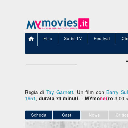

Film
Serie TV
Festival
Ci
Regia di
Tay Garnett
. Un film con
Barry Sul
1951
,
-
3,00 s
durata 74 minuti.
MYmo
net
ro
Scheda
Cast
News
Critic