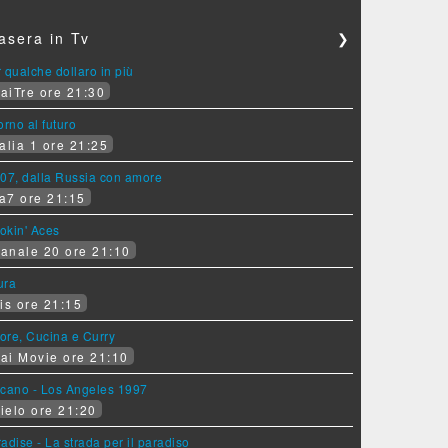
asera in Tv
❯
 qualche dollaro in più
aiTre ore 21:30
orno al futuro
alia 1 ore 21:25
07, dalla Russia con amore
a7 ore 21:15
okin' Aces
anale 20 ore 21:10
ura
is ore 21:15
ore, Cucina e Curry
ai Movie ore 21:10
lcano - Los Angeles 1997
ielo ore 21:20
adise - La strada per il paradiso