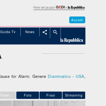
Accedi
Guida Tv
News


A
. Genere
Drammatico
-
USA
,
ause for Alarm
Poster
Foto
Frasi
Streaming