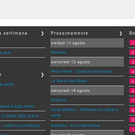
la settimana
❯
Prossimamente
❯
Bo
martedì 11 agosto
Nimrods
le vere
mercoledì 12 agosto
Robin Hood - Il prezzo del sangue
e
❯
La fine di Oak Street
e uscite
mercoledì 19 agosto
Oceania
piacere è tutto nostro
Camp Miasma - Adolescenza, sesso e
morte
 Le stelle dopo la fine
L'alba sulla mietitura
Insidious - Fuori dall'altrove
1
omsday
giovedì 20 agosto