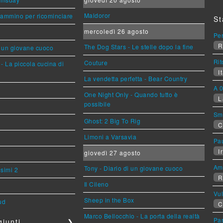
Maldoror
cammino per ricominciare
St
mercoledì 26 agosto
Per
R
The Dog Stars - Le stelle dopo la fine
i un giovane cuoco
Rit
Couture
- La piccola cucina di
It
La vendetta perfetta - Bear Country
A 0
One Night Only - Quando tutto è
L
possibile
Sm
Ghost: 2 Big To Rig
C
Limoni a Varsavia
Pa
Ir
giovedì 27 agosto
Am
Tony - Diario di un giovane cuoco
esimi 2
R
Il Cileno
Vu
Sheep in the Box
ud
C
Marco Bellocchio - La porta della realtà
Par
iunti
❯