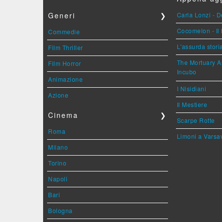
Generi
❯
Carla Lonzi - D
Cocomelon - Il 
Commedie
L'assurda stori
Film Thriller
The Mortuary As
Film Horror
Incubo
Animazione
I Nisidiani
Azione
Il Mestiere
Cinema
❯
Scarpe Rotte
Roma
Limoni a Varsa
Milano
Torino
Napoli
Bari
Bologna