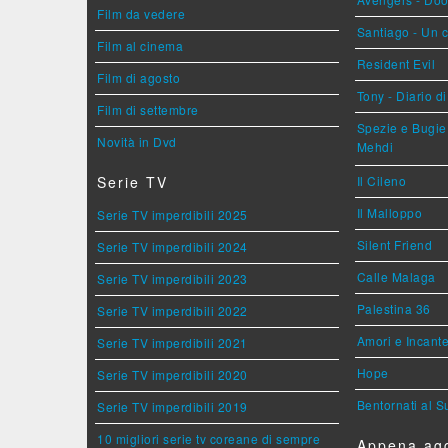
Film da vedere
Santiago - Un 
Film al cinema
Resident Evil
Film di agosto
Tony - Diario d
Film di settembre
Spezie e Bugie 
Novità in Dvd
Mehdi
Serie TV
Il Cileno
Il Malloppo
Serie TV imperdibili 2025
Silent Friend
Serie TV imperdibili 2024
Calle Malaga
Serie TV imperdibili 2023
Palestina 36
Serie TV imperdibili 2022
Amori e Incant
Serie TV imperdibili 2021
Hope
Serie TV imperdibili 2020
Bentornati al S
Serie TV imperdibili 2019
10 migliori serie tv coreane di sempre
Appena agg