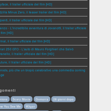
yface, il trailer ufficiale del film [HD]
zilla Minus Zero, il teaser trailer del film [HD]
penti, il trailer ufficiale del film [HD]
enzo - L'incredibile avventura di Jovanotti, il trailer ufficiale
 film [HD]
mal, il trailer ufficiale del film [HD]
rari 250 GTO - L'auto di Mauro Forghieri che Salvò
anello, il trailer ufficiale del film [HD]
ture, il trailer ufficiale del film [HD]
rods, più che un biopic celebrativo una commedia coming
age
gomenti
nions
Scary Movie
Gomorra
28 giorni dopo
ow You See Me
M3gan