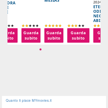
MESÍAS
2024, 10
IGNORA
ETERNA
ELLE
ODISS
INEE
NEGLI
ABISSI
Guarda
Guarda
Guarda
Guarda
Guar
subito
subito
subito
subito
subi
Quanto ti piace MYmovies.it