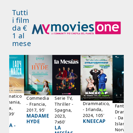
Tutti
i film
da €
1 al
mese
rammatico
Serie TV,
Commedia
 Germania,
Drammatico,
Thriller -
- Francia,
Fantasci
rancia,
- Irlanda,
Spagna,
2017, 95'
Drammat
025, 99'
2024, 105'
MADAME
2023,
- Danima
ADY
KNEECAP
HYDE
7x60'
Islanda,
AZCA -
LA
Norvegi
A