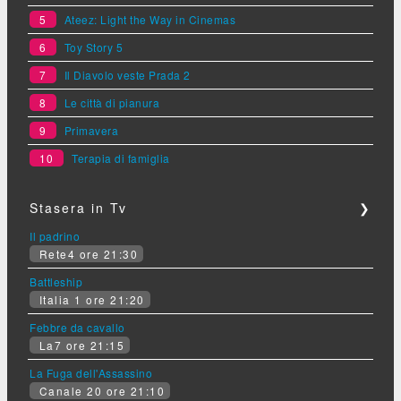
5
Ateez: Light the Way in Cinemas
6
Toy Story 5
7
Il Diavolo veste Prada 2
8
Le città di pianura
9
Primavera
10
Terapia di famiglia
Stasera in Tv
❯
Il padrino
Rete4 ore 21:30
Battleship
Italia 1 ore 21:20
Febbre da cavallo
La7 ore 21:15
La Fuga dell'Assassino
Canale 20 ore 21:10