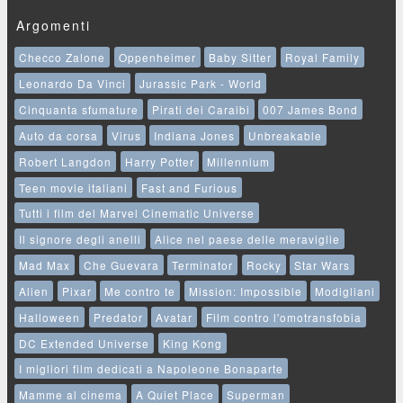
Argomenti
Checco Zalone
Oppenheimer
Baby Sitter
Royal Family
Leonardo Da Vinci
Jurassic Park - World
Cinquanta sfumature
Pirati dei Caraibi
007 James Bond
Auto da corsa
Virus
Indiana Jones
Unbreakable
Robert Langdon
Harry Potter
Millennium
Teen movie italiani
Fast and Furious
Tutti i film del Marvel Cinematic Universe
Il signore degli anelli
Alice nel paese delle meraviglie
Mad Max
Che Guevara
Terminator
Rocky
Star Wars
Alien
Pixar
Me contro te
Mission: Impossible
Modigliani
Halloween
Predator
Avatar
Film contro l'omotransfobia
DC Extended Universe
King Kong
I migliori film dedicati a Napoleone Bonaparte
Mamme al cinema
A Quiet Place
Superman