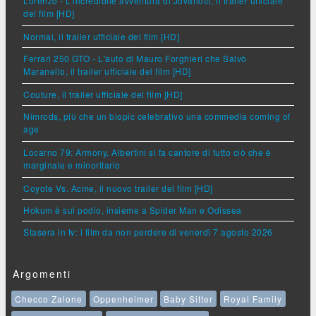
Lorenzo - L'incredibile avventura di Jovanotti, il trailer ufficiale
del film [HD]
Normal, il trailer ufficiale del film [HD]
Ferrari 250 GTO - L'auto di Mauro Forghieri che Salvò
Maranello, il trailer ufficiale del film [HD]
Couture, il trailer ufficiale del film [HD]
Nimrods, più che un biopic celebrativo una commedia coming of
age
Locarno 79: Armony, Albertini si fa cantore di tutto ciò che è
marginale e minoritario
Coyote Vs. Acme, il nuovo trailer del film [HD]
Hokum è sul podio, insieme a Spider Man e Odissea
Stasera in tv: i film da non perdere di venerdì 7 agosto 2026
Argomenti
Checco Zalone
Oppenheimer
Baby Sitter
Royal Family