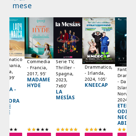
mese
rammatico
Serie TV,
Commedia
 Germania,
Drammatico,
Thriller -
- Francia,
Fantasci
rancia,
- Irlanda,
Spagna,
2017, 95'
Drammat
025, 99'
2024, 105'
MADAME
2023,
- Danima
ADY
KNEECAP
HYDE
7x60'
Islanda,
AZCA -
LA
Norvegi
A
MESÍAS
2024, 10
IGNORA
ETERNA
ELLE
ODISS
INEE
NEGLI
ABISSI