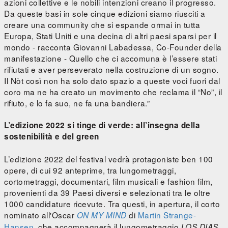
azioni collettive e le nobili intenzioni creano il progresso.
Da queste basi in sole cinque edizioni siamo riusciti a
creare una community che si espande ormai in tutta
Europa, Stati Uniti e una decina di altri paesi sparsi per il
mondo - racconta Giovanni Labadessa, Co-Founder della
manifestazione - Quello che ci accomuna è l’essere stati
rifiutati e aver perseverato nella costruzione di un sogno.
Il Nòt così non ha solo dato spazio a queste voci fuori dal
coro ma ne ha creato un movimento che reclama il “No”, il
rifiuto, e lo fa suo, ne fa una bandiera.”
L’edizione 2022 si tinge di verde: all’insegna della
sostenibilità e del green
L’edizione 2022 del festival vedrà protagoniste ben 100
opere, di cui 92 anteprime, tra lungometraggi,
cortometraggi, documentari, film musicali e fashion film,
provenienti da 39 Paesi diversi e selezionati tra le oltre
1000 candidature ricevute. Tra questi, in apertura, il corto
nominato all'Oscar
di
Martin Strange-
ON MY MIND
Hansen
, che accompagnerà il lungometraggio
LOS DIAS