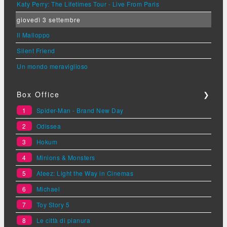
Katy Perry: The Lifetimes Tour - Live From Paris
giovedì 3 settembre
Il Malloppo
Silent Friend
Un mondo meraviglioso
Box Office
❯
1
Spider-Man - Brand New Day
2
Odissea
3
Hokum
4
Minions & Monsters
5
Ateez: Light the Way in Cinemas
6
Michael
7
Toy Story 5
8
Le città di pianura