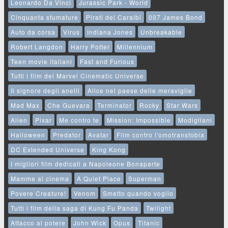
Leonardo Da Vinci
Jurassic Park - World
Cinquanta sfumature
Pirati dei Caraibi
007 James Bond
Auto da corsa
Virus
Indiana Jones
Unbreakable
Robert Langdon
Harry Potter
Millennium
Teen movie italiani
Fast and Furious
Tutti i film del Marvel Cinematic Universe
Il signore degli anelli
Alice nel paese delle meraviglie
Mad Max
Che Guevara
Terminator
Rocky
Star Wars
Alien
Pixar
Me contro te
Mission: Impossible
Modigliani
Halloween
Predator
Avatar
Film contro l'omotransfobia
DC Extended Universe
King Kong
I migliori film dedicati a Napoleone Bonaparte
Mamme al cinema
A Quiet Place
Superman
Povere Creature!
Venom
Smetto quando voglio
Tutti i film della saga di Kung Fu Panda
Twilight
Attacco al potere
John Wick
Opus
Titanic