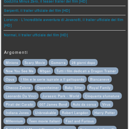
Godzilla Minus Zero, il teaser trailer del film [HD]
Serpenti, il trailer ufficiale del film [HD]
Lorenzo - L'incredibile avventura di Jovanotti, il trailer ufficiale del film
[HD]
Normal, il trailer ufficiale del film [HD]
Argomenti
Minions
Scary Movie
Gomorra
28 giorni dopo
Now You See Me
M3gan
Tutti i film dedicati a Dragon Trainer
Opus
I film e le serie ispirate a Il gattopardo
Biancaneve
Checco Zalone
Oppenheimer
Baby Sitter
Royal Family
Leonardo Da Vinci
Jurassic Park - World
Cinquanta sfumature
Pirati dei Caraibi
007 James Bond
Auto da corsa
Virus
Indiana Jones
Unbreakable
Robert Langdon
Harry Potter
Millennium
Teen movie italiani
Fast and Furious