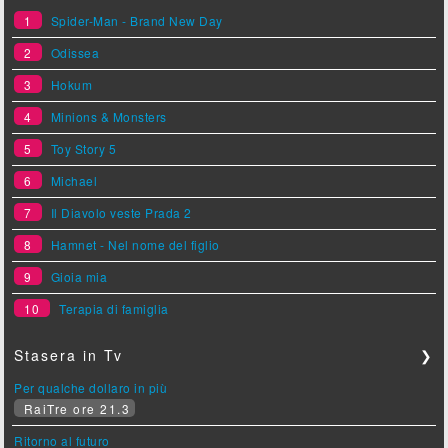
1
Spider-Man - Brand New Day
2
Odissea
3
Hokum
4
Minions & Monsters
5
Toy Story 5
6
Michael
7
Il Diavolo veste Prada 2
8
Hamnet - Nel nome del figlio
9
Gioia mia
10
Terapia di famiglia
Stasera in Tv
❯
Per qualche dollaro in più
RaiTre ore 21.3
Ritorno al futuro