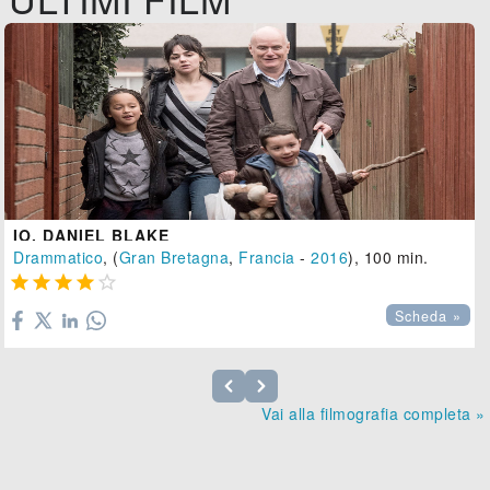
IO, DANIEL BLAKE
Drammatico
, (
Gran Bretagna
,
Francia
-
2016
), 100 min.





Scheda »
Vai alla filmografia completa »