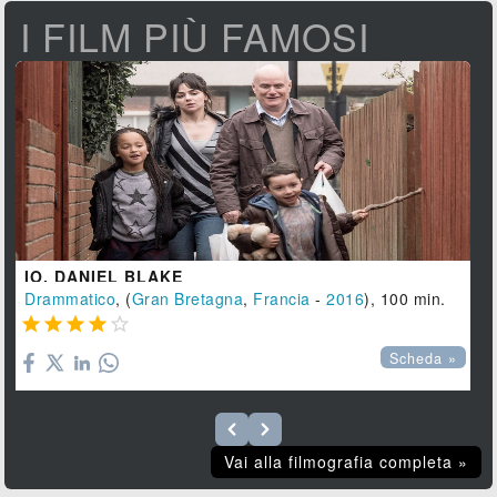
I FILM PIÙ FAMOSI
IO, DANIEL BLAKE
Drammatico
, (
Gran Bretagna
,
Francia
-
2016
), 100 min.





Scheda »
Vai alla filmografia completa »