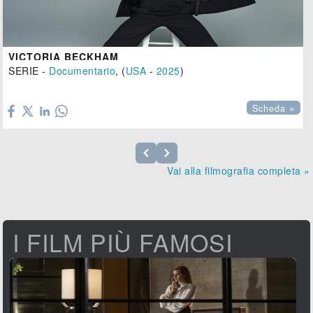
VICTORIA BECKHAM
SERIE -
Documentario
, (
USA
-
2025
)

Scheda »
Vai alla filmografia completa »
I FILM PIÙ FAMOSI