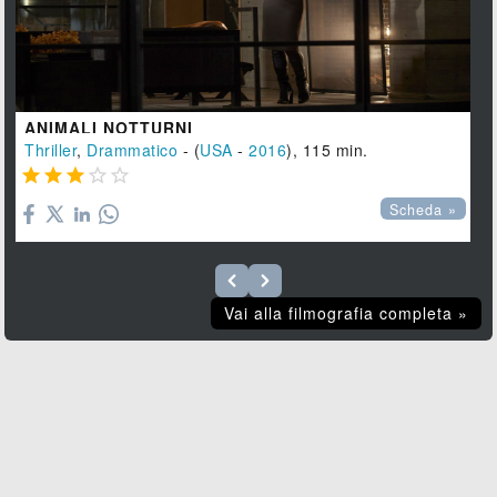
ANIMALI NOTTURNI
Thriller
,
Drammatico
- (
USA
-
2016
), 115 min.





Scheda »
Vai alla filmografia completa »