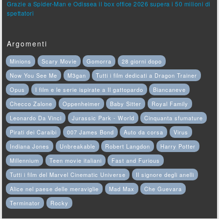
Grazie a Spider-Man e Odissea il box office 2026 supera i 50 milioni di
spettatori
Argomenti
Minions
Scary Movie
Gomorra
28 giorni dopo
Now You See Me
M3gan
Tutti i film dedicati a Dragon Trainer
Opus
I film e le serie ispirate a Il gattopardo
Biancaneve
Checco Zalone
Oppenheimer
Baby Sitter
Royal Family
Leonardo Da Vinci
Jurassic Park - World
Cinquanta sfumature
Pirati dei Caraibi
007 James Bond
Auto da corsa
Virus
Indiana Jones
Unbreakable
Robert Langdon
Harry Potter
Millennium
Teen movie italiani
Fast and Furious
Tutti i film del Marvel Cinematic Universe
Il signore degli anelli
Alice nel paese delle meraviglie
Mad Max
Che Guevara
Terminator
Rocky