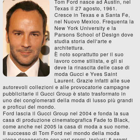
Tom Ford nasce ad Austin, nel
Texas il 27 agosto, 1961.
Cresce in Texas e a Santa Fe,
nel Nuovo Mexico. Frequenta la
New York University e la
Parsons School of Design dove
studia storia dell'arte e
architettura.
È noto soprattutto per il suo
lavoro come stilista, e gli si
deve la rinascita delle case di
moda Gucci e Yves Saint
Laurent. Grazie infatti alle sue
autorevoli collezioni e alle provocatorie campagne
pubblicitarie il Gucci Group è stato trasformato in
uno dei conglomerati della moda di lusso più grandi
e proficui del mondo.
Ford lascia il Gucci Group nel 2004 e fonda la sua
casa di produzione cinematografica Fade to Black,
come anche nel 2005 la casa di moda a suo nome.
Il successo di Tom Ford nel mondo della moda
viene riconosciuto con vari premi, inclusi: 5 premi