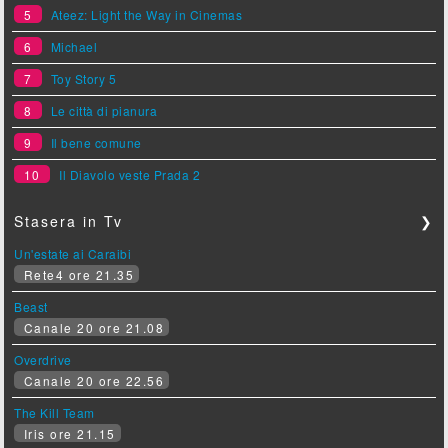
5
Ateez: Light the Way in Cinemas
6
Michael
7
Toy Story 5
8
Le città di pianura
9
Il bene comune
10
Il Diavolo veste Prada 2
Stasera in Tv
❯
Un'estate ai Caraibi
Rete4 ore 21.35
Beast
Canale 20 ore 21.08
Overdrive
Canale 20 ore 22.56
The Kill Team
Iris ore 21.15