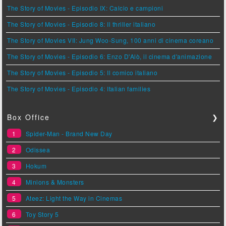
The Story of Movies - Episodio IX: Calcio e campioni
The Story of Movies - Episodio 8: Il thriller italiano
The Story of Movies VII: Jung Woo-Sung, 100 anni di cinema coreano
The Story of Movies - Episodio 6: Enzo D'Alò, il cinema d'animazione
The Story of Movies - Episodio 5: Il comico italiano
The Story of Movies - Episodio 4: Italian families
Box Office
❯
1
Spider-Man - Brand New Day
2
Odissea
3
Hokum
4
Minions & Monsters
5
Ateez: Light the Way in Cinemas
6
Toy Story 5