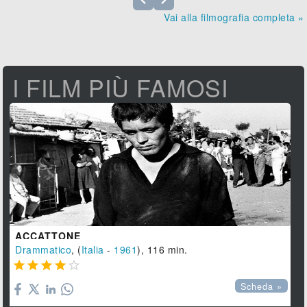
Vai alla filmografia completa »
I FILM PIÙ FAMOSI
ACCATTONE
Drammatico
, (
Italia
-
1961
), 116 min.





Scheda »