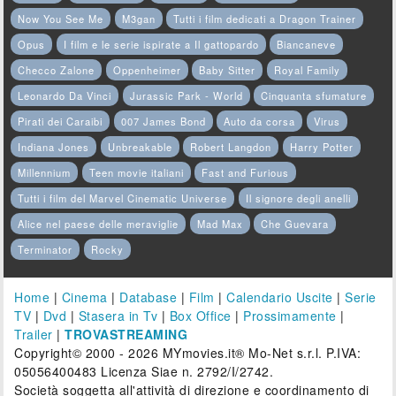
Now You See Me
M3gan
Tutti i film dedicati a Dragon Trainer
Opus
I film e le serie ispirate a Il gattopardo
Biancaneve
Checco Zalone
Oppenheimer
Baby Sitter
Royal Family
Leonardo Da Vinci
Jurassic Park - World
Cinquanta sfumature
Pirati dei Caraibi
007 James Bond
Auto da corsa
Virus
Indiana Jones
Unbreakable
Robert Langdon
Harry Potter
Millennium
Teen movie italiani
Fast and Furious
Tutti i film del Marvel Cinematic Universe
Il signore degli anelli
Alice nel paese delle meraviglie
Mad Max
Che Guevara
Terminator
Rocky
Home
|
Cinema
|
Database
|
Film
|
Calendario Uscite
|
Serie
TV
|
Dvd
|
Stasera in Tv
|
Box Office
|
Prossimamente
|
Trailer
|
TROVASTREAMING
Copyright© 2000 - 2026 MYmovies.it® Mo-Net s.r.l. P.IVA:
05056400483 Licenza Siae n. 2792/I/2742.
Società soggetta all'attività di direzione e coordinamento di