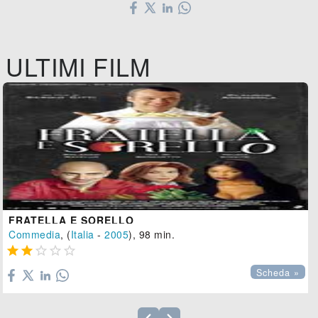
ULTIMI FILM
FRATELLA E SORELLO
Commedia
, (
Italia
-
2005
), 98 min.





Scheda »