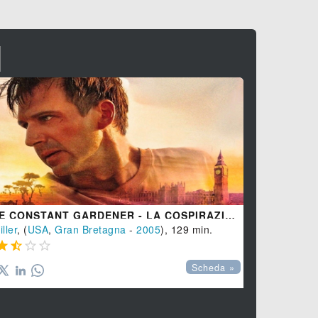
I
THE CONSTANT GARDENER - LA COSPIRAZIONE
LA RAPINA
iller
, (
USA
,
Gran Bretagna
-
2005
), 129 min.
Thriller
, (
US








Scheda »