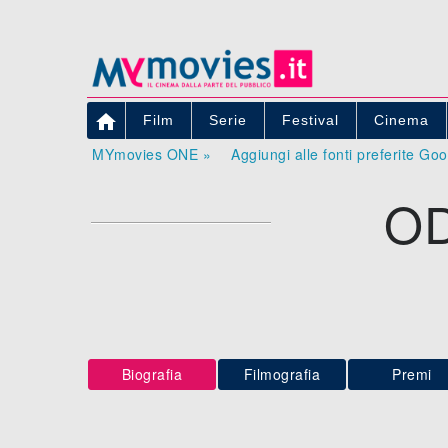

Film
Serie
Festival
Cinema
MYmovies ONE »
Aggiungi alle fonti preferite Go
OD
Biografia
Filmografia
Premi