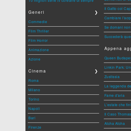
10 migliori serie tv coreane di sempre
Il Gatto col Ca
Generi
❯
Cambiare l'acqu
Commedie
Se domani non 
Film Thriller
Succederà ques
Film Horror
Appena agg
Animazione
Queen Budape
Azione
Linkin Park: Un
Cinema
❯
Zustissia
Roma
La leggenda de
Milano
Fame d'aria
Torino
L'estate che fin
Napoli
Il Caso Thoma
Bari
Atcha Atcha
Firenze