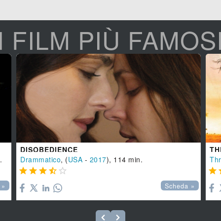
I FILM PIÙ FAMOS
DISOBEDIENCE
.
Drammatico
, (
USA
-
2017
), 114 min.
Thr






 »
Scheda »