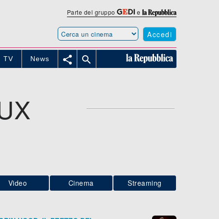
Parte del gruppo
e
Accedi


TV
News
AUX
Video
Cinema
Streaming