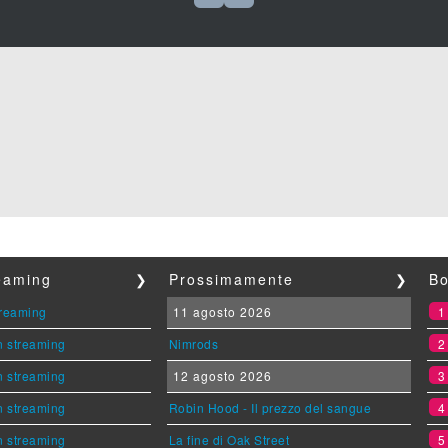
reaming
❯
Prossimamente
❯
Bo
streaming
11 agosto 2026
n streaming
Nimrods
n streaming
12 agosto 2026
n streaming
Robin Hood - Il prezzo del sangue
n streaming
La fine di Oak Street