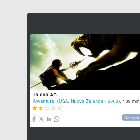
10.000 AC
Avventura
, (
USA
,
Nuova Zelanda
-
2008
), 109 min





Scheda