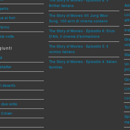
Ad
thriller italiano
ppello
Loc
The Story of Movies VII: Jung Woo-
a ai fiori
aff
Sung, 100 anni di cinema coreano
torno
Ins
The Story of Movies - Episodio 6: Enzo
ta notte
D'Alò, il cinema d'animazione
Gra
mil
The Story of Movies - Episodio 5: Il
iunti
comico italiano
Sta
st
The Story of Movies - Episodio 4: Italian
Un 
shatter
families
[H
Que
l deserto
Lin
Loc
ì due volte
Ton
s Crown
Spi
mar