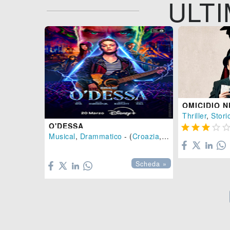
ULTI
OMICIDIO 
Thriller
,
Stori
O'DESSA




Musical
,
Drammatico
- (
Croazia
,
Brasile
,
USA
-
202

Scheda »