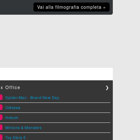
Vai alla filmografia completa »
x Office
❯
1
Spider-Man - Brand New Day
2
Odissea
3
Hokum
4
Minions & Monsters
5
Toy Story 5