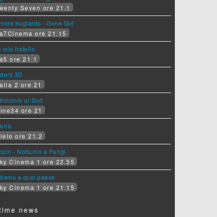
wenty Seven ore 21.1
more bugiardo - Gone Girl
a7Cinema ore 21.15
e mio fratello
a5 ore 21.1
iders 3D
alia 2 ore 21
rimonio al Sud
ine34 ore 21
eria
ielo ore 21.2
pin - Notturno a Parigi
ky Cinema 1 ore 22.55
diamo a quel paese
ky Cinema 1 ore 21.15
time news