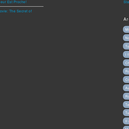
eur Est Proche!
Sta
ovie: The Secret of
Ar
Mi
N
Tu
I 
C
Ro
Ci
Au
R
Te
Tu
Il