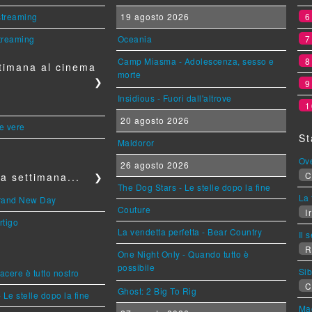
 streaming
19 agosto 2026
streaming
Oceania
Camp Miasma - Adolescenza, sesso e
timana al cinema
morte
❯
Insidious - Fuori dall'altrove
1
20 agosto 2026
le vere
St
Maldoror
Ov
26 agosto 2026
C
a settimana...
❯
The Dog Stars - Le stelle dopo la fine
La 
Brand New Day
Couture
Ir
rtigo
La vendetta perfetta - Bear Country
Il 
R
One Night Only - Quando tutto è
possibile
Sib
piacere è tutto nostro
C
Ghost: 2 Big To Rig
 Le stelle dopo la fine
Mag