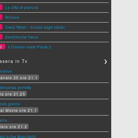
6
Le città di pianura
7
Michael
8
Deep Water - Incubo dagli abissi
9
Sentimental Value
0
Il Diavolo veste Prada 2
asera in Tv
❯
erdrive
anale 20 ore 21.1
tempesta perfetta
is ore 21.25
sesto giorno
ai Movie ore 21.1
eria
ielo ore 21.2
ic in the Moonlight