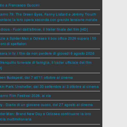
dio a Francesco Guccini
arno 79: The Green Eyes, Fanny Liatard e Jérémy Trouilh
rontano la loro opera seconda con grande tensione morale
idious - Fuori dall'altrove, il trailer finale del film [HD]
zie a Spider-Man e Odissea il box office 2026 supera i 50
ioni di spettatori
sera in tv: i film da non perdere di giovedì 6 agosto 2026
tranquillo funerale di famiglia, il trailer ufficiale del film
D]
en Budapest, dal 7 all'11 ottobre al cinema
kin Park: Unshatter, dal 30 settembre al 3 ottobre al cinema
arno Film Festival 2026, al via
y - Diario di un giovane cuoco, dal 27 agosto al cinema
der-Man: Brand New Day e Odissea continuano la loro
cia multimilionaria