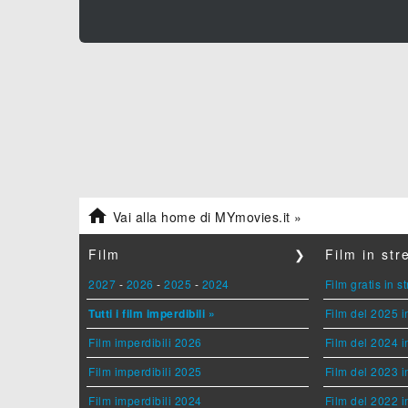

Vai alla home di MYmovies.it »
Film
❯
Film in st
2027
-
2026
-
2025
-
2024
Film gratis in 
Tutti i film imperdibili »
Film del 2025 i
Film imperdibili 2026
Film del 2024 i
Film imperdibili 2025
Film del 2023 i
Film imperdibili 2024
Film del 2022 i