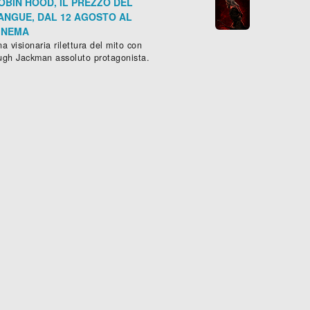
OBIN HOOD, IL PREZZO DEL
ANGUE, DAL 12 AGOSTO AL
INEMA
a visionaria rilettura del mito con
ugh Jackman assoluto protagonista.
TIMA NOTTE A SOHO
CHERNOBYL
ammatico
,
Horror
,
Thriller
- (
Gran Bretagna
SERIE -
-
Drammatico
2021
), 118 min.
, (
USA
-
20









tagna
,
USA
-
2022
), 103 min.
Scheda »
Sched