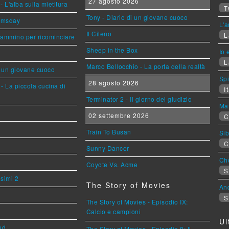
27 agosto 2026
L'alba sulla mietitura
T
Tony - Diario di un giovane cuoco
omsday
L'a
Il Cileno
L
cammino per ricominciare
Sheep in the Box
Io 
L
Marco Bellocchio - La porta della realtà
i un giovane cuoco
Sp
28 agosto 2026
- La piccola cucina di
It
Terminator 2 - Il giorno del giudizio
Mat
02 settembre 2026
C
Train To Busan
Sib
C
Sunny Dancer
Cho
Coyote Vs. Acme
S
esimi 2
The Story of Movies
An
S
The Story of Movies - Episodio IX:
Calcio e campioni
Ul
ud
The Story of Movies - Episodio 8: Il