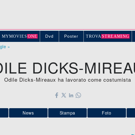
Dvd
Poster
MYMOVIE
S
ONE
TROV
A
STREAMING
ogle »
ILE DICKS-MIRE
Odile Dicks-Mireaux ha lavorato come costumista
News
Stampa
Foto