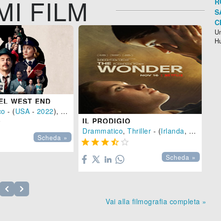
MI FILM
R
S
C
Un
H
NEL WEST END
UL
co
- (
USA
-
2022
), 98 min.
Dr
IL PRODIGIO


5
), 106 min.
Drammatico
,
Thriller
- (
Irlanda
,
Gran Bre
Scheda »





Scheda »
Vai alla filmografia completa »