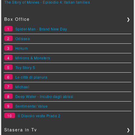
The Story of Movies - Episodio 4: Italian families
Box Office
❯
1
Spider-Man - Brand New Day
2
Odissea
3
Hokum
4
Minions & Monsters
5
Toy Story 5
6
Le città di pianura
7
Michael
8
Deep Water - Incubo dagli abissi
9
Sentimental Value
10
Il Diavolo veste Prada 2
Stasera in Tv
❯