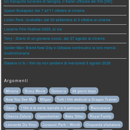
Un tranquillo funerale di famiglia, il trailer ufficiale del film [HD]
Queen Budapest, dal 7 all'11 ottobre al cinema
Linkin Park: Unshatter, dal 30 settembre al 3 ottobre al cinema
Locarno Film Festival 2026, al via
Tony - Diario di un giovane cuoco, dal 27 agosto al cinema
Spider-Man: Brand New Day e Odissea continuano la loro marcia
multimilionaria
Stasera in tv: i film da non perdere di mercoledì 5 agosto 2026
Argomenti
Minions
Scary Movie
Gomorra
28 giorni dopo
Now You See Me
M3gan
Tutti i film dedicati a Dragon Trainer
Opus
I film e le serie ispirate a Il gattopardo
Biancaneve
Checco Zalone
Oppenheimer
Baby Sitter
Royal Family
Leonardo Da Vinci
Jurassic Park - World
Cinquanta sfumature