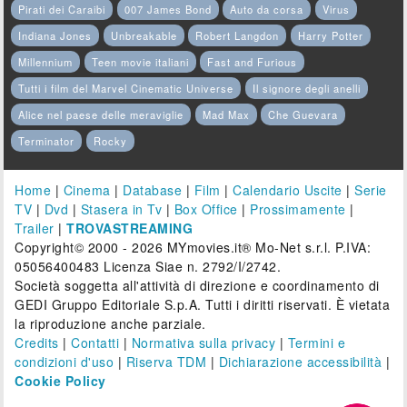
Pirati dei Caraibi
007 James Bond
Auto da corsa
Virus
Indiana Jones
Unbreakable
Robert Langdon
Harry Potter
Millennium
Teen movie italiani
Fast and Furious
Tutti i film del Marvel Cinematic Universe
Il signore degli anelli
Alice nel paese delle meraviglie
Mad Max
Che Guevara
Terminator
Rocky
Home
|
Cinema
|
Database
|
Film
|
Calendario Uscite
|
Serie
TV
|
Dvd
|
Stasera in Tv
|
Box Office
|
Prossimamente
|
Trailer
|
TROVASTREAMING
Copyright© 2000 - 2026 MYmovies.it® Mo-Net s.r.l. P.IVA:
05056400483 Licenza Siae n. 2792/I/2742.
Società soggetta all'attività di direzione e coordinamento di
GEDI Gruppo Editoriale S.p.A. Tutti i diritti riservati. È vietata
la riproduzione anche parziale.
Credits
|
Contatti
|
Normativa sulla privacy
|
Termini e
condizioni d'uso
|
Riserva TDM
|
Dichiarazione accessibilità
|
Cookie Policy