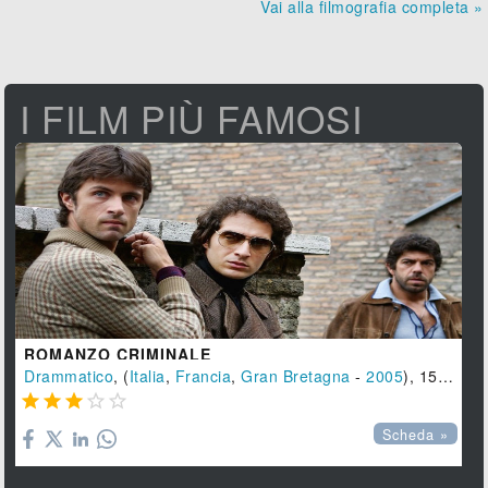
Vai alla filmografia completa »
I FILM PIÙ FAMOSI
ROMANZO CRIMINALE
Drammatico
, (
Italia
,
Francia
,
Gran Bretagna
-
2005
), 152 min.





Scheda »