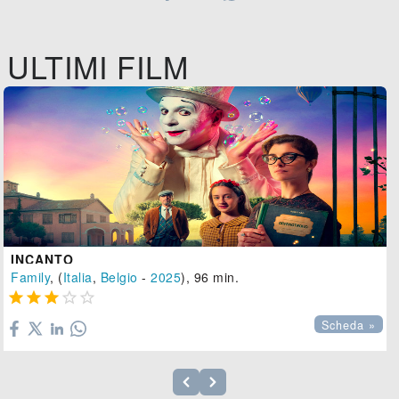
ULTIMI FILM
INCANTO
Family
, (
Italia
,
Belgio
-
2025
), 96 min.





Scheda »