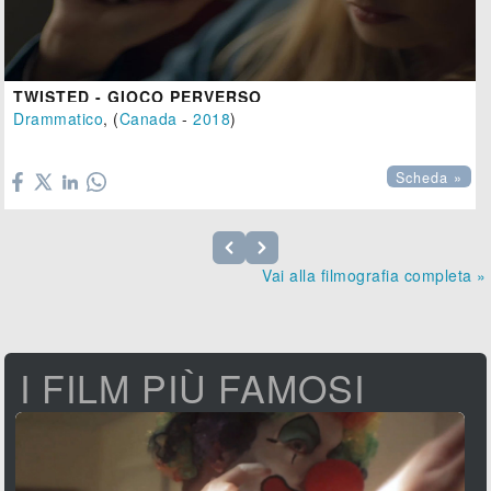
TWISTED - GIOCO PERVERSO
Drammatico
, (
Canada
-
2018
)

Scheda »
Vai alla filmografia completa »
I FILM PIÙ FAMOSI