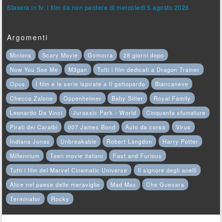
Stasera in tv: i film da non perdere di mercoledì 5 agosto 2026
Argomenti
Minions
Scary Movie
Gomorra
28 giorni dopo
Now You See Me
M3gan
Tutti i film dedicati a Dragon Trainer
Opus
I film e le serie ispirate a Il gattopardo
Biancaneve
Checco Zalone
Oppenheimer
Baby Sitter
Royal Family
Leonardo Da Vinci
Jurassic Park - World
Cinquanta sfumature
Pirati dei Caraibi
007 James Bond
Auto da corsa
Virus
Indiana Jones
Unbreakable
Robert Langdon
Harry Potter
Millennium
Teen movie italiani
Fast and Furious
Tutti i film del Marvel Cinematic Universe
Il signore degli anelli
Alice nel paese delle meraviglie
Mad Max
Che Guevara
Terminator
Rocky