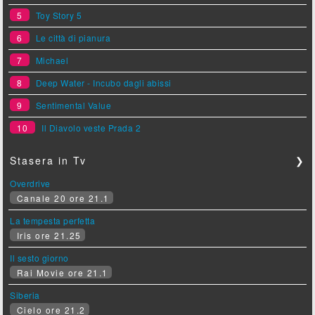
5
Toy Story 5
6
Le città di pianura
7
Michael
8
Deep Water - Incubo dagli abissi
9
Sentimental Value
10
Il Diavolo veste Prada 2
Stasera in Tv
❯
Overdrive
Canale 20 ore 21.1
La tempesta perfetta
Iris ore 21.25
Il sesto giorno
Rai Movie ore 21.1
Siberia
Cielo ore 21.2