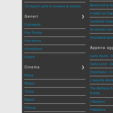
Bentornati al S
10 migliori serie tv coreane di sempre
Il Gatto col Ca
Generi
❯
Cambiare l'acqu
Commedie
Se domani non 
Film Thriller
Succederà ques
Film Horror
Appena agg
Animazione
Carlo Acutis - 
Azione
Carla Lonzi - D
Cinema
❯
Cocomelon - Il 
Roma
L'assurda stori
Milano
The Mortuary As
Torino
Incubo
Napoli
I Nisidiani
Firenze
Il Mestiere