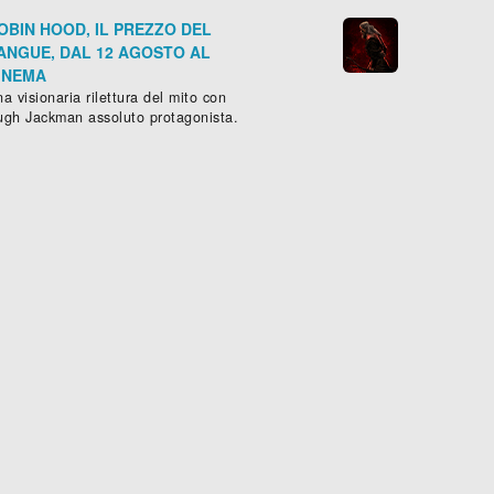
OBIN HOOD, IL PREZZO DEL
ANGUE, DAL 12 AGOSTO AL
INEMA
a visionaria rilettura del mito con
ugh Jackman assoluto protagonista.
 SAPORE DELL'OMICIDIO
DONNA DI PIACERE
iller
, (
USA
-
1992
), 83 min.
Commedia
, (
USA
-
1991
), 89 





Scheda »
Sched