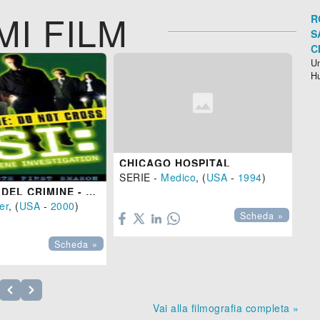
MI FILM
R
S
C
Un
H
CHICAGO HOSPITAL
IL
SERIE -
Medico
, (
USA
-
1994
)
Thr
CSI: SCENA DEL CRIMINE - STAGIONE 1


ler
, (
USA
-
2000
)
Scheda »
Scheda »
Vai alla filmografia completa »