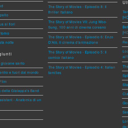
Ul
ud
The Story of Movies - Episodio 8: Il
Ter
thriller italiano
ppello
[H
The Story of Movies VII: Jung Woo-
a ai fiori
Beh
Sung, 100 anni di cinema coreano
[H
torno
The Story of Movies - Episodio 6: Enzo
Res
ta notte
D'Alò, il cinema d'animazione
Loc
The Story of Movies - Episodio 5: Il
iunti
all
comico italiano
Il giovane santo
The
The Story of Movies - Episodio 4: Italian
entro e fuori dal mondo
families
Spi
Film
Sta
a della Gialappa's Band
Cla
sistant - Anatomia di un
God
Ser
Lor
del