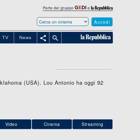
Parte del gruppo
e
Accedi


TV
News
 Oklahoma (USA). Lou Antonio ha oggi 92
Video
Cinema
Streaming