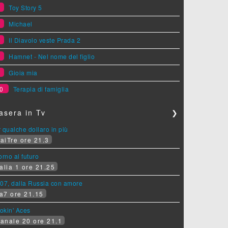
5
Toy Story 5
6
Michael
7
Il Diavolo veste Prada 2
8
Hamnet - Nel nome del figlio
9
Gioia mia
0
Terapia di famiglia
asera in Tv
❯
 qualche dollaro in più
aiTre ore 21.3
orno al futuro
alia 1 ore 21.25
07, dalla Russia con amore
a7 ore 21.15
okin' Aces
anale 20 ore 21.1