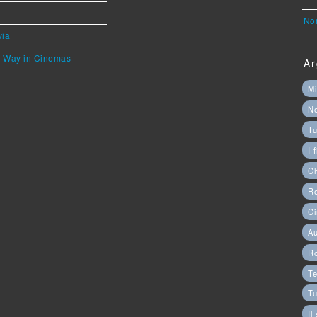
Nor
via
he Way in Cinemas
Ar
Mi
N
Tu
I 
C
Ro
Ci
Au
R
Te
Tu
Il