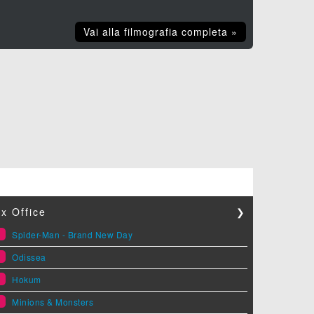
Vai alla filmografia completa »
x Office
❯
1
Spider-Man - Brand New Day
2
Odissea
3
Hokum
4
Minions & Monsters