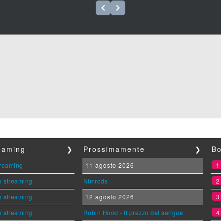
reaming
❯
Prossimamente
❯
Bo
streaming
11 agosto 2026
n streaming
Nimrods
n streaming
12 agosto 2026
n streaming
Robin Hood - Il prezzo del sangue