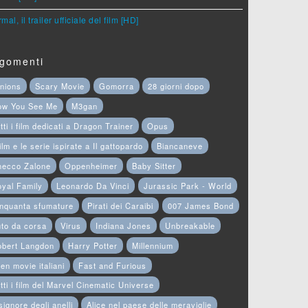
mal, il trailer ufficiale del film [HD]
gomenti
nions
Scary Movie
Gomorra
28 giorni dopo
ow You See Me
M3gan
tti i film dedicati a Dragon Trainer
Opus
film e le serie ispirate a Il gattopardo
Biancaneve
hecco Zalone
Oppenheimer
Baby Sitter
yal Family
Leonardo Da Vinci
Jurassic Park - World
nquanta sfumature
Pirati dei Caraibi
007 James Bond
to da corsa
Virus
Indiana Jones
Unbreakable
obert Langdon
Harry Potter
Millennium
en movie italiani
Fast and Furious
tti i film del Marvel Cinematic Universe
 signore degli anelli
Alice nel paese delle meraviglie