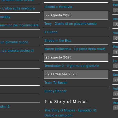
Pa
Limoni a Varsavia
L'alba sulla mietitura
Ir
27 agosto 2026
omsday
Am
Tony - Diario di un giovane cuoco
R
cammino per ricominciare
Il Cileno
Vu
C
Sheep in the Box
i un giovane cuoco
Par
Marco Bellocchio - La porta della realtà
- La piccola cucina di
T
28 agosto 2026
La 
Terminator 2 - Il giorno del giudizio
L
02 settembre 2026
Se
C
Train To Busan
Vu
Sunny Dancer
C
The Story of Movies
Ass
esimi 2
S
The Story of Movies - Episodio IX:
Calcio e campioni