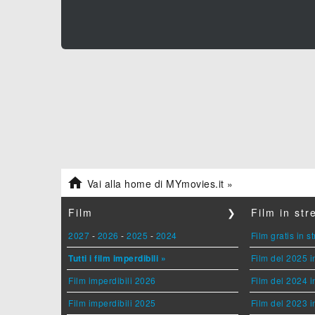

Vai alla home di MYmovies.it »
Film
❯
Film in st
2027
-
2026
-
2025
-
2024
Film gratis in 
Tutti i film imperdibili »
Film del 2025 i
Film imperdibili 2026
Film del 2024 i
Film imperdibili 2025
Film del 2023 i