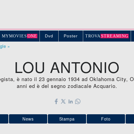
Dvd
Poster
MYMOVIE
S
ONE
TROV
A
STREAMING
ogle »
LOU ANTONIO
regista, è nato il 23 gennaio 1934 ad Oklahoma City,
anni ed è del segno zodiacale Acquario.
News
Stampa
Foto