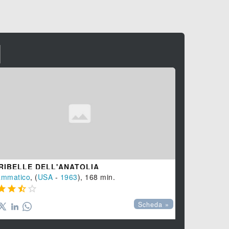
I
 RIBELLE DELL'ANATOLIA
BOSTON L
ammatico
, (
USA
-
1963
), 168 min.
SERIE -
Dra





Scheda »