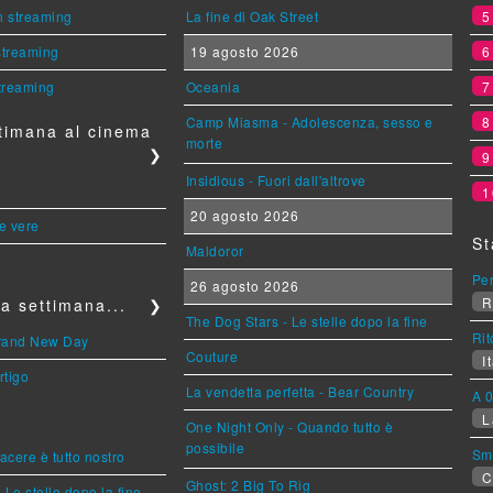
n streaming
La fine di Oak Street
 streaming
19 agosto 2026
streaming
Oceania
Camp Miasma - Adolescenza, sesso e
timana al cinema
morte
❯
Insidious - Fuori dall'altrove
1
20 agosto 2026
le vere
St
Maldoror
Per
26 agosto 2026
R
a settimana...
❯
The Dog Stars - Le stelle dopo la fine
Rit
Brand New Day
Couture
It
rtigo
La vendetta perfetta - Bear Country
A 0
L
One Night Only - Quando tutto è
possibile
Sm
piacere è tutto nostro
C
Ghost: 2 Big To Rig
 Le stelle dopo la fine