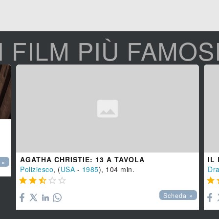
I FILM PIÙ FAMOS
AGATHA CHRISTIE: 13 A TAVOLA
IL
 »
Poliziesco
, (
USA
-
1985
), 104 min.
Dr






Scheda »