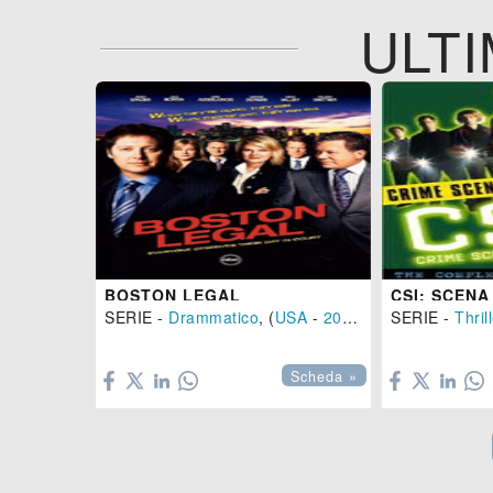
ULTI
BOSTON LEGAL
SERIE -
Drammatico
, (
USA
-
2004
)
SERIE -
Thril


Scheda »