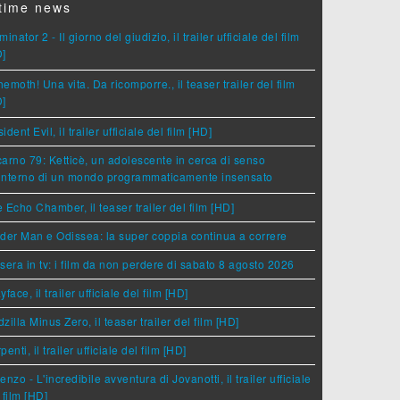
time news
minator 2 - Il giorno del giudizio, il trailer ufficiale del film
D]
emoth! Una vita. Da ricomporre., il teaser trailer del film
D]
ident Evil, il trailer ufficiale del film [HD]
arno 79: Ketticè, un adolescente in cerca di senso
'interno di un mondo programmaticamente insensato
 Echo Chamber, il teaser trailer del film [HD]
der Man e Odissea: la super coppia continua a correre
sera in tv: i film da non perdere di sabato 8 agosto 2026
yface, il trailer ufficiale del film [HD]
zilla Minus Zero, il teaser trailer del film [HD]
penti, il trailer ufficiale del film [HD]
enzo - L'incredibile avventura di Jovanotti, il trailer ufficiale
 film [HD]