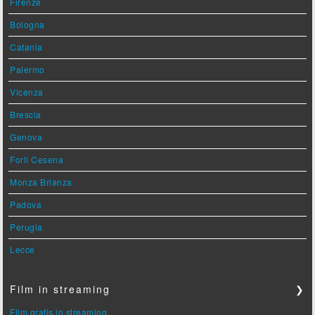
Firenze
Bologna
Catania
Palermo
Vicenza
Brescia
Genova
Forlì Cesena
Monza Brianza
Padova
Perugia
Lecce
Film in streaming
❯
Film gratis in streaming