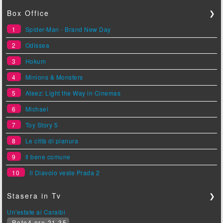
Box Office
❯
1
Spider-Man - Brand New Day
2
Odissea
3
Hokum
4
Minions & Monsters
5
Ateez: Light the Way in Cinemas
6
Michael
7
Toy Story 5
8
Le città di pianura
9
Il bene comune
10
Il Diavolo veste Prada 2
Stasera in Tv
❯
Un'estate ai Caraibi
Rete4 ore 21.35