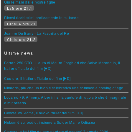
Giù le mani dalle nostre figlie
La5 ore 21.1
Ricchi ricchissimi praticamente in mutande
Cine34 ore 21
Jeanne Du Barry - La Favorita del Re
Cielo ore 21.2
Ultime news
Ferrari 250 GTO - L'auto di Mauro Forghieri che Salvò Maranello, il
trailer ufficiale del film [HD]
Couture, il trailer ufficiale del film [HD]
Nimrods, più che un biopic celebrativo una commedia coming of age
Locarno 79: Armony, Albertini si fa cantore di tutto ciò che è marginale
e minoritario
Coyote Vs. Acme, il nuovo trailer del film [HD]
Hokum è sul podio, insieme a Spider Man e Odissea
Stasera in tv: i film da non perdere di venerdì 7 agosto 2026