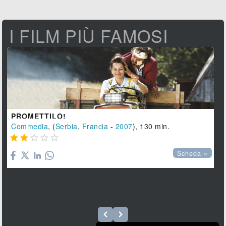
I FILM PIÙ FAMOSI
PROMETTILO!
Commedia
, (
Serbia
,
Francia
-
2007
), 130 min.





Scheda »