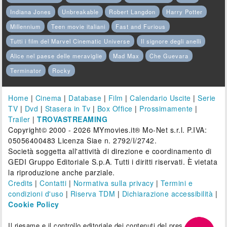
Indiana Jones
Unbreakable
Robert Langdon
Harry Potter
Millennium
Teen movie italiani
Fast and Furious
Tutti i film del Marvel Cinematic Universe
Il signore degli anelli
Alice nel paese delle meraviglie
Mad Max
Che Guevara
Terminator
Rocky
Home
|
Cinema
|
Database
|
Film
|
Calendario Uscite
|
Serie
TV
|
Dvd
|
Stasera in Tv
|
Box Office
|
Prossimamente
|
Trailer
|
TROVASTREAMING
Copyright© 2000 - 2026 MYmovies.it® Mo-Net s.r.l. P.IVA:
05056400483 Licenza Siae n. 2792/I/2742.
Società soggetta all'attività di direzione e coordinamento di
GEDI Gruppo Editoriale S.p.A. Tutti i diritti riservati. È vietata
la riproduzione anche parziale.
Credits
|
Contatti
|
Normativa sulla privacy
|
Termini e
condizioni d'uso
|
Riserva TDM
|
Dichiarazione accessibilità
|
Cookie Policy
Il riesame e il controllo editoriale dei contenuti del presente sito