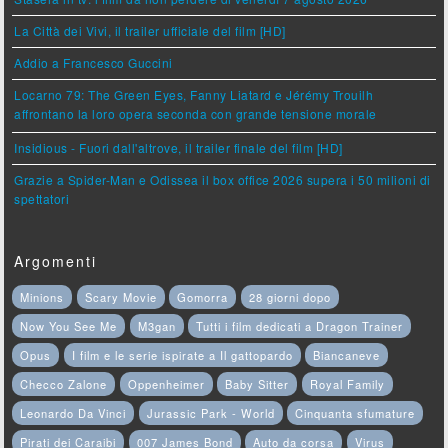
La Città dei Vivi, il trailer ufficiale del film [HD]
Addio a Francesco Guccini
Locarno 79: The Green Eyes, Fanny Liatard e Jérémy Trouilh
affrontano la loro opera seconda con grande tensione morale
Insidious - Fuori dall'altrove, il trailer finale del film [HD]
Grazie a Spider-Man e Odissea il box office 2026 supera i 50 milioni di
spettatori
Argomenti
Minions
Scary Movie
Gomorra
28 giorni dopo
Now You See Me
M3gan
Tutti i film dedicati a Dragon Trainer
Opus
I film e le serie ispirate a Il gattopardo
Biancaneve
Checco Zalone
Oppenheimer
Baby Sitter
Royal Family
Leonardo Da Vinci
Jurassic Park - World
Cinquanta sfumature
Pirati dei Caraibi
007 James Bond
Auto da corsa
Virus