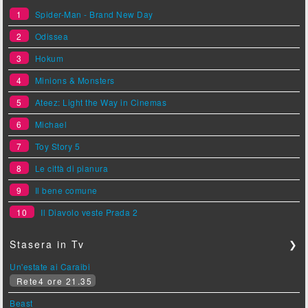
1
Spider-Man - Brand New Day
2
Odissea
3
Hokum
4
Minions & Monsters
5
Ateez: Light the Way in Cinemas
6
Michael
7
Toy Story 5
8
Le città di pianura
9
Il bene comune
10
Il Diavolo veste Prada 2
Stasera in Tv
❯
Un'estate ai Caraibi
Rete4 ore 21.35
Beast