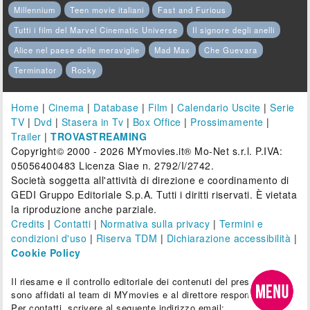
Millennium
Teen movie italiani
Fast and Furious
Tutti i film del Marvel Cinematic Universe
Il signore degli anelli
Alice nel paese delle meraviglie
Mad Max
Che Guevara
Terminator
Rocky
Home
|
Cinema
|
Database
|
Film
|
Calendario Uscite
|
Serie
TV
|
Dvd
|
Stasera in Tv
|
Box Office
|
Prossimamente
|
Trailer
|
TROVASTREAMING
Copyright© 2000 - 2026 MYmovies.it® Mo-Net s.r.l. P.IVA:
05056400483 Licenza Siae n. 2792/I/2742.
Società soggetta all'attività di direzione e coordinamento di
GEDI Gruppo Editoriale S.p.A. Tutti i diritti riservati. È vietata
la riproduzione anche parziale.
Credits
|
Contatti
|
Normativa sulla privacy
|
Termini e
condizioni d'uso
|
Riserva TDM
|
Dichiarazione accessibilità
|
Cookie Policy
Il riesame e il controllo editoriale dei contenuti del presente sito
sono affidati al team di MYmovies e al direttore responsabile.
Per contatti, scrivere al seguente indirizzo email: