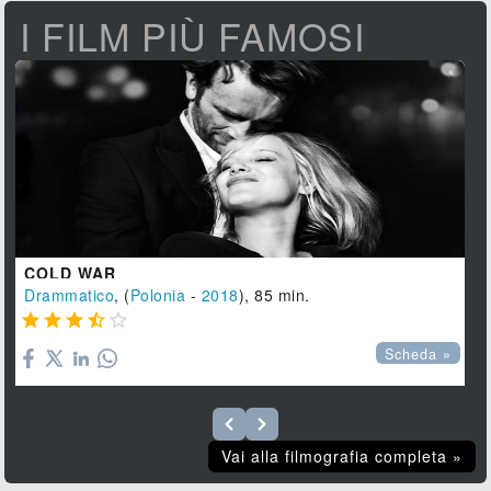
I FILM PIÙ FAMOSI
COLD WAR
Drammatico
, (
Polonia
-
2018
), 85 min.





Scheda »
Vai alla filmografia completa »