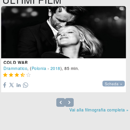
COLD WAR
Drammatico
, (
Polonia
-
2018
), 85 min.





Scheda »
Vai alla filmografia completa »