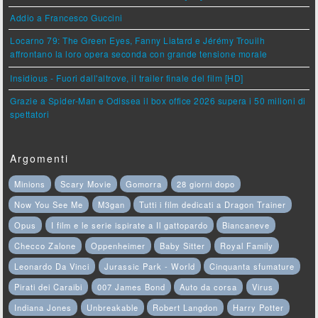
Addio a Francesco Guccini
Locarno 79: The Green Eyes, Fanny Liatard e Jérémy Trouilh
affrontano la loro opera seconda con grande tensione morale
Insidious - Fuori dall'altrove, il trailer finale del film [HD]
Grazie a Spider-Man e Odissea il box office 2026 supera i 50 milioni di
spettatori
Argomenti
Minions
Scary Movie
Gomorra
28 giorni dopo
Now You See Me
M3gan
Tutti i film dedicati a Dragon Trainer
Opus
I film e le serie ispirate a Il gattopardo
Biancaneve
Checco Zalone
Oppenheimer
Baby Sitter
Royal Family
Leonardo Da Vinci
Jurassic Park - World
Cinquanta sfumature
Pirati dei Caraibi
007 James Bond
Auto da corsa
Virus
Indiana Jones
Unbreakable
Robert Langdon
Harry Potter