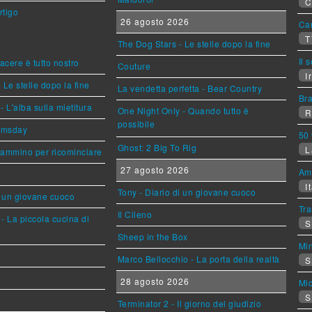
C
rtigo
26 agosto 2026
Can
T
The Dog Stars - Le stelle dopo la fine
Il 
piacere è tutto nostro
Couture
Ir
 Le stelle dopo la fine
La vendetta perfetta - Bear Country
Br
L'alba sulla mietitura
One Night Only - Quando tutto è
R
possibile
omsday
50 
Ghost: 2 Big To Rig
L
cammino per ricominciare
27 agosto 2026
Am
It
Tony - Diario di un giovane cuoco
i un giovane cuoco
Tra
Il Cileno
- La piccola cucina di
S
Sheep in the Box
Mi
Marco Bellocchio - La porta della realtà
S
28 agosto 2026
Mi
S
Terminator 2 - Il giorno del giudizio