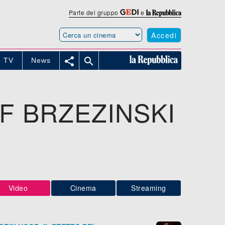
Parte del gruppo
e
Accedi


TV
News
F BRZEZINSKI
Video
Cinema
Streaming