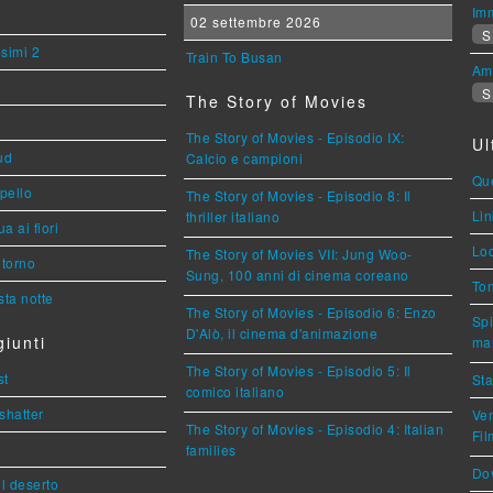
Imm
02 settembre 2026
S
esimi 2
Train To Busan
Am
S
The Story of Movies
The Story of Movies - Episodio IX:
Ul
ud
Calcio e campioni
Que
ppello
The Story of Movies - Episodio 8: Il
Lin
thriller italiano
a ai fiori
Loc
The Story of Movies VII: Jung Woo-
torno
Sung, 100 anni di cinema coreano
Ton
ta notte
The Story of Movies - Episodio 6: Enzo
Spi
D'Alò, il cinema d'animazione
iunti
mar
The Story of Movies - Episodio 5: Il
st
Sta
comico italiano
shatter
Ven
The Story of Movies - Episodio 4: Italian
Fi
families
Dov
l deserto