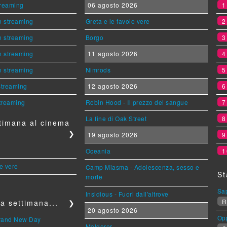
streaming
06 agosto 2026
n streaming
Greta e le favole vere
n streaming
Borgo
n streaming
11 agosto 2026
n streaming
Nimrods
 streaming
12 agosto 2026
streaming
Robin Hood - Il prezzo del sangue
La fine di Oak Street
timana al cinema
❯
19 agosto 2026
Oceania
1
le vere
Camp Miasma - Adolescenza, sesso e
St
morte
Sa
Insidious - Fuori dall'altrove
R
a settimana...
❯
20 agosto 2026
Op
Brand New Day
Maldoror