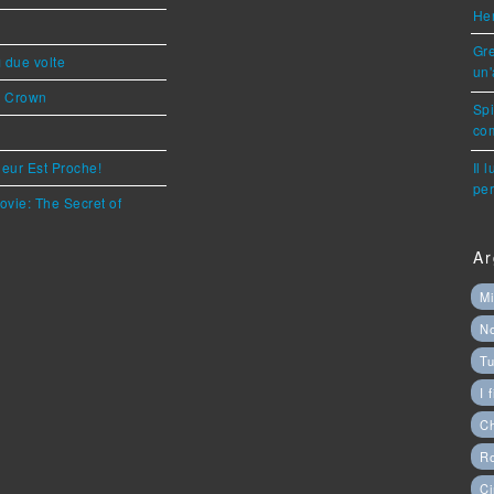
Her
Gre
ì due volte
un'
s Crown
Sp
com
eur Est Proche!
Il 
per
ovie: The Secret of
Ar
Mi
N
Tu
I 
C
Ro
Ci