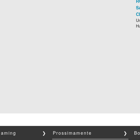
R
S
C
Un
H
reaming
❯
Prossimamente
❯
Bo