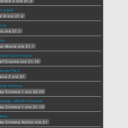
anale 5 ore 21.2
i sciolti
V 8 ore 21.4
socio
is ore 21.1
ado
ai Movie ore 21.1
volte il primo bacio
a7Cinema ore 21.15
erican Pie 2
alia 2 ore 21
mite Amicizia
ky Cinema 1 ore 22.55
ndcage - Mente Criminale
ky Cinema 1 ore 21.15
dway
ky Cinema Action ore 21