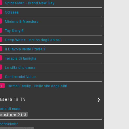
1
Spider-Man - Brand New Day
2
Odissea
3
Minions & Monsters
4
Toy Story 5
5
Deep Water - Incubo dagli abissi
6
Il Diavolo veste Prada 2
7
Terapia di famiglia
8
Le città di pianura
9
Sentimental Value
0
Rental Family - Nelle vite degli altri
asera in Tv
❯
pore di mare
ete4 ore 21.3
penheimer