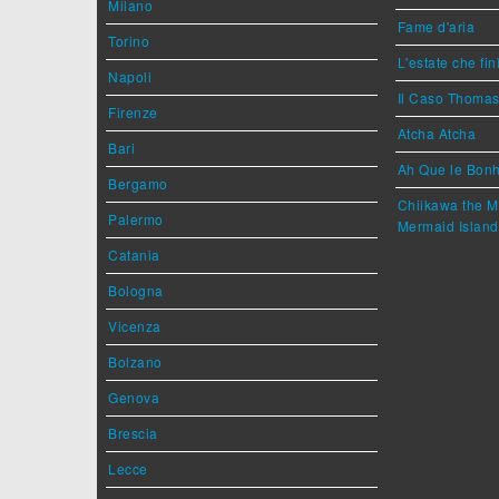
Milano
Fame d'aria
Torino
L'estate che fin
Napoli
Il Caso Thoma
Firenze
Atcha Atcha
Bari
Ah Que le Bonh
Bergamo
Chiikawa the M
Palermo
Mermaid Island
Catania
Bologna
Vicenza
Bolzano
Genova
Brescia
Lecce