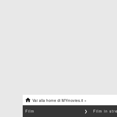

Vai alla home di MYmovies.it »
Film
❯
Film in st