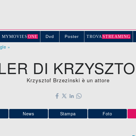
Dvd
Poster
MYMOVIE
S
ONE
TROV
A
STREAMING
ogle »
ILER DI KRZYSZTO
Krzysztof Brzezinski è un attore
News
Stampa
Foto