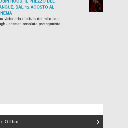
OBIN HOOD, IL PREZZO DEL
ANGUE, DAL 12 AGOSTO AL
INEMA
a visionaria rilettura del mito con
ugh Jackman assoluto protagonista.
x Office
❯