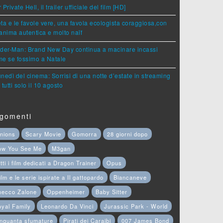
 Private Hell, il trailer ufficiale del film [HD]
ta e le favole vere, una favola ecologista coraggiosa,con
anima autentica e molto naïf
ider-Man: Brand New Day continua a macinare incassi
e se fossimo a Natale
lunedì del cinema: Sorrisi di una notte d’estate in streaming
 tutti solo il 10 agosto
gomenti
nions
Scary Movie
Gomorra
28 giorni dopo
ow You See Me
M3gan
tti i film dedicati a Dragon Trainer
Opus
film e le serie ispirate a Il gattopardo
Biancaneve
hecco Zalone
Oppenheimer
Baby Sitter
yal Family
Leonardo Da Vinci
Jurassic Park - World
nquanta sfumature
Pirati dei Caraibi
007 James Bond