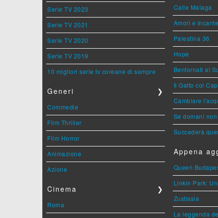
Calle Malaga
Serie TV 2023
Amori e Incant
Serie TV 2021
Palestina 36
Serie TV 2020
Hope
Serie TV 2019
Bentornati al S
10 migliori serie tv coreane di sempre
Il Gatto col Ca
Generi
❯
Cambiare l'acqu
Commedie
Se domani non 
Film Thriller
Succederà ques
Film Horror
Appena agg
Animazione
Queen Budape
Azione
Linkin Park: Un
Cinema
❯
Zustissia
Roma
La leggenda de