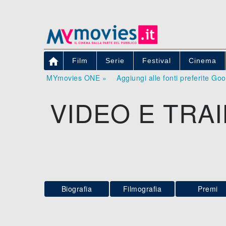

Film
Serie
Festival
Cinema
MYmovies ONE »
Aggiungi alle fonti preferite Go
VIDEO E TRA
Biografia
Filmografia
Premi