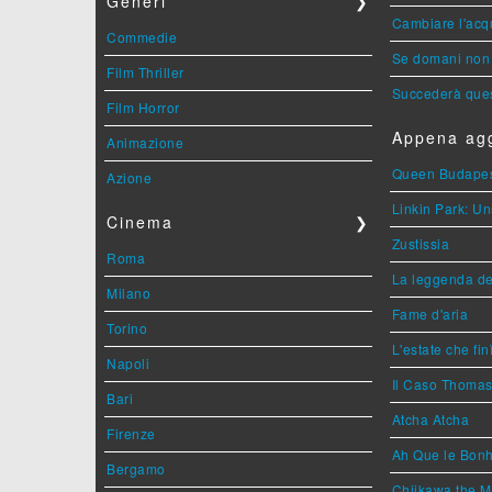
Generi
❯
Cambiare l'acqu
Commedie
Se domani non 
Film Thriller
Succederà ques
Film Horror
Appena agg
Animazione
Queen Budape
Azione
Linkin Park: Un
Cinema
❯
Zustissia
Roma
La leggenda de
Milano
Fame d'aria
Torino
L'estate che fin
Napoli
Il Caso Thoma
Bari
Atcha Atcha
Firenze
Ah Que le Bonh
Bergamo
Chiikawa the M