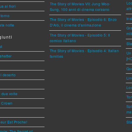
Loc
The Story of Movies VII: Jung Woo-
a ai fiori
aff
Sung, 100 anni di cinema coreano
torno
Ins
The Story of Movies - Episodio 6: Enzo
ta notte
D'Alò, il cinema d'animazione
Gra
mil
The Story of Movies - Episodio 5: Il
iunti
comico italiano
Sta
st
The Story of Movies - Episodio 4: Italian
Un 
shatter
families
[H
Que
l deserto
Lin
Loc
ì due volte
Ton
s Crown
Spi
mar
eur Est Proche!
Sta
ovie: The Secret of