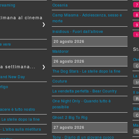
streaming
Oceania
Camp Miasma - Adolescenza, sesso e
timana al cinema
morte
❯
Insidious - Fuori dall'altrove
1
20 agosto 2026
le vere
St
Maldoror
Ov
26 agosto 2026
C
a settimana...
❯
The Dog Stars - Le stelle dopo la fine
La 
Brand New Day
Couture
Ir
rtigo
La vendetta perfetta - Bear Country
Il 
R
One Night Only - Quando tutto è
possibile
Sib
piacere è tutto nostro
C
Ghost: 2 Big To Rig
 Le stelle dopo la fine
Mag
27 agosto 2026
L'alba sulla mietitura
T
Tony - Diario di un giovane cuoco
omsday