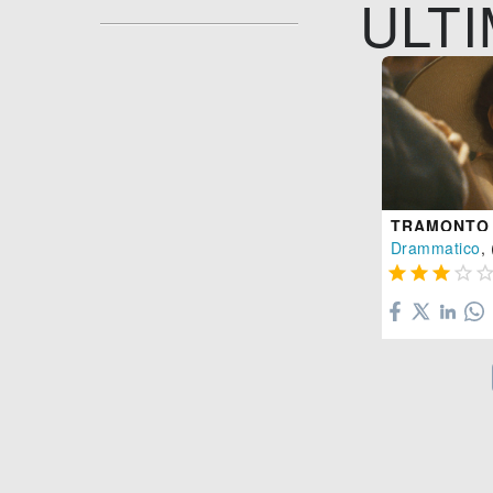
ULTI
TRAMONTO
Drammatico
, 



