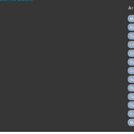
Ar
Mi
N
Tu
I 
C
Ro
Ci
Au
R
Te
Tu
Il
M