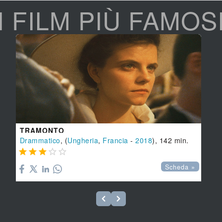
I FILM PIÙ FAMOS
TRAMONTO
Drammatico
, (
Ungheria
,
Francia
-
2018
), 142 min.





Scheda »