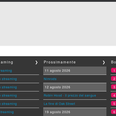
reaming
❯
Prossimamente
❯
Bo
streaming
11 agosto 2026
n streaming
Nimrods
n streaming
12 agosto 2026
n streaming
Robin Hood - Il prezzo del sangue
n streaming
La fine di Oak Street
 streaming
19 agosto 2026