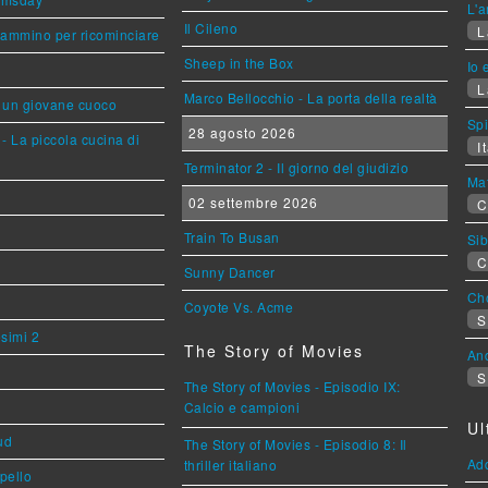
L'a
Il Cileno
L
cammino per ricominciare
Sheep in the Box
Io 
L
Marco Bellocchio - La porta della realtà
i un giovane cuoco
Sp
28 agosto 2026
- La piccola cucina di
It
Terminator 2 - Il giorno del giudizio
Mat
02 settembre 2026
C
Train To Busan
Sib
C
Sunny Dancer
Cho
Coyote Vs. Acme
S
esimi 2
The Story of Movies
An
S
The Story of Movies - Episodio IX:
Calcio e campioni
Ul
ud
The Story of Movies - Episodio 8: Il
Ad
thriller italiano
ppello