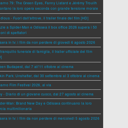
arno 79: The Green Eyes, Fanny Liatard e Jérémy Trouilh
rontano la loro opera seconda con grande tensione morale
idious - Fuori dall'altrove, il trailer finale del film [HD]
zie a Spider-Man e Odissea il box office 2026 supera i 50
ioni di spettatori
sera in tv: i film da non perdere di giovedì 6 agosto 2026
tranquillo funerale di famiglia, il trailer ufficiale del film
D]
en Budapest, dal 7 all'11 ottobre al cinema
kin Park: Unshatter, dal 30 settembre al 3 ottobre al cinema
arno Film Festival 2026, al via
y - Diario di un giovane cuoco, dal 27 agosto al cinema
der-Man: Brand New Day e Odissea continuano la loro
cia multimilionaria
sera in tv: i film da non perdere di mercoledì 5 agosto 2026