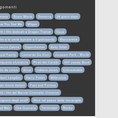
gomenti
nions
Scary Movie
Gomorra
28 giorni dopo
ow You See Me
M3gan
tti i film dedicati a Dragon Trainer
Opus
film e le serie ispirate a Il gattopardo
Biancaneve
hecco Zalone
Oppenheimer
Baby Sitter
yal Family
Leonardo Da Vinci
Jurassic Park - World
nquanta sfumature
Pirati dei Caraibi
007 James Bond
to da corsa
Virus
Indiana Jones
Unbreakable
obert Langdon
Harry Potter
Millennium
en movie italiani
Fast and Furious
tti i film del Marvel Cinematic Universe
 signore degli anelli
Alice nel paese delle meraviglie
ad Max
Che Guevara
Terminator
Rocky