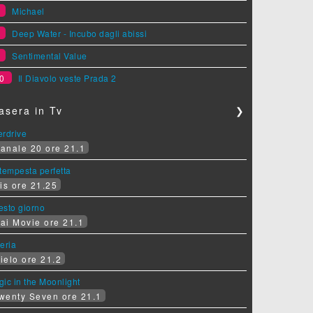
7
Michael
8
Deep Water - Incubo dagli abissi
9
Sentimental Value
0
Il Diavolo veste Prada 2
asera in Tv
❯
erdrive
anale 20 ore 21.1
tempesta perfetta
is ore 21.25
sesto giorno
ai Movie ore 21.1
eria
ielo ore 21.2
ic in the Moonlight
wenty Seven ore 21.1