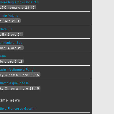
more bugiardo - Gone Girl
a7Cinema ore 21.15
e mio fratello
a5 ore 21.1
iders 3D
alia 2 ore 21
rimonio al Sud
ine34 ore 21
eria
ielo ore 21.2
pin - Notturno a Parigi
ky Cinema 1 ore 22.55
diamo a quel paese
ky Cinema 1 ore 21.15
time news
dio a Francesco Guccini