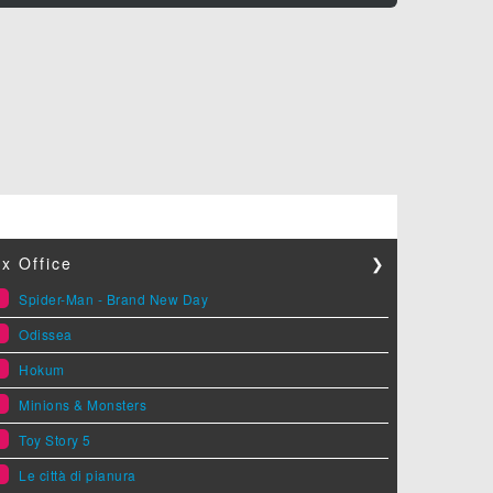
x Office
❯
1
Spider-Man - Brand New Day
2
Odissea
3
Hokum
4
Minions & Monsters
5
Toy Story 5
6
Le città di pianura