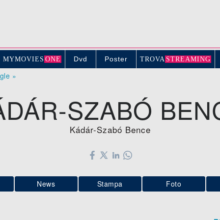
Dvd
Poster
MYMOVIE
S
ONE
TROV
A
STREAMING
ogle »
ÁDÁR-SZABÓ BEN
Kádár-Szabó Bence
News
Stampa
Foto