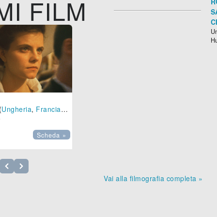
MI FILM
R
S
C
Un
H
(
Ungheria
,
Francia
-
2018
), 142 min.

Scheda »
Vai alla filmografia completa »