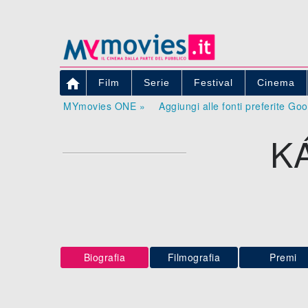

Film
Serie
Festival
Cinema
MYmovies ONE »
Aggiungi alle fonti preferite Go
K
Biografia
Filmografia
Premi