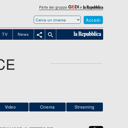
Parte del gruppo
e
Accedi


TV
News
CE
Video
Cinema
Streaming