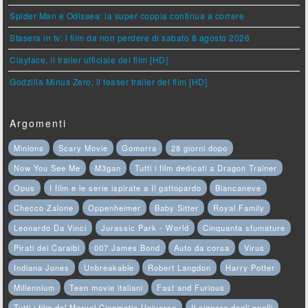
Spider Man e Odissea: la super coppia continua a correre
Stasera in tv: i film da non perdere di sabato 8 agosto 2026
Clayface, il trailer ufficiale del film [HD]
Godzilla Minus Zero, il teaser trailer del film [HD]
Argomenti
Minions
Scary Movie
Gomorra
28 giorni dopo
Now You See Me
M3gan
Tutti i film dedicati a Dragon Trainer
Opus
I film e le serie ispirate a Il gattopardo
Biancaneve
Checco Zalone
Oppenheimer
Baby Sitter
Royal Family
Leonardo Da Vinci
Jurassic Park - World
Cinquanta sfumature
Pirati dei Caraibi
007 James Bond
Auto da corsa
Virus
Indiana Jones
Unbreakable
Robert Langdon
Harry Potter
Millennium
Teen movie italiani
Fast and Furious
Tutti i film del Marvel Cinematic Universe
Il signore degli anelli