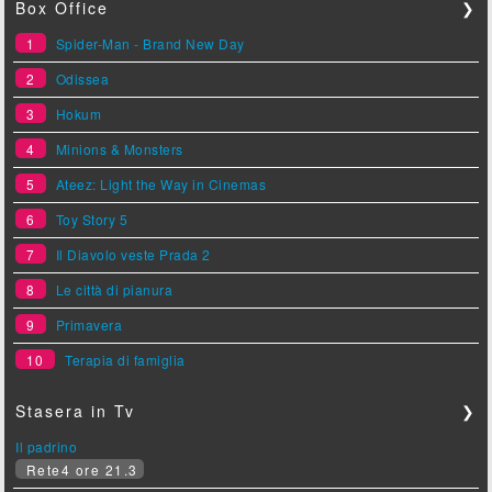
Box Office
❯
1
Spider-Man - Brand New Day
2
Odissea
3
Hokum
4
Minions & Monsters
5
Ateez: Light the Way in Cinemas
6
Toy Story 5
7
Il Diavolo veste Prada 2
8
Le città di pianura
9
Primavera
10
Terapia di famiglia
Stasera in Tv
❯
Il padrino
Rete4 ore 21.3