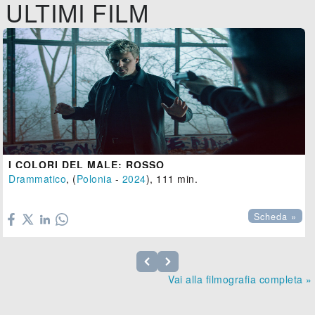
ULTIMI FILM
I COLORI DEL MALE: ROSSO
Drammatico
, (
Polonia
-
2024
), 111 min.

Scheda »
Vai alla filmografia completa »