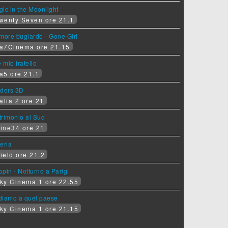
ic in the Moonlight
wenty Seven ore 21.1
more bugiardo - Gone Girl
a7Cinema ore 21.15
e mio fratello
a5 ore 21.1
iders 3D
alia 2 ore 21
rimonio al Sud
ine34 ore 21
eria
ielo ore 21.2
pin - Notturno a Parigi
ky Cinema 1 ore 22.55
diamo a quel paese
ky Cinema 1 ore 21.15