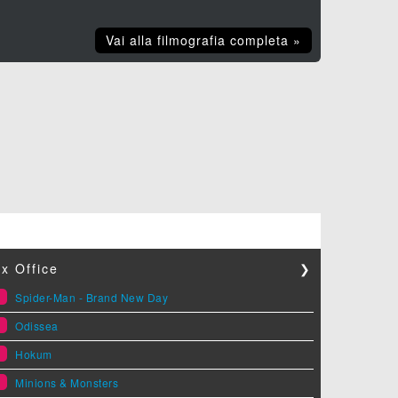
Vai alla filmografia completa »
x Office
❯
1
Spider-Man - Brand New Day
2
Odissea
3
Hokum
4
Minions & Monsters