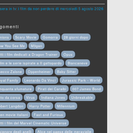
sera in tv: i film da non perdere di mercoledì 5 agosto 2026
gomenti
nions
Scary Movie
Gomorra
28 giorni dopo
ow You See Me
M3gan
tti i film dedicati a Dragon Trainer
Opus
film e le serie ispirate a Il gattopardo
Biancaneve
hecco Zalone
Oppenheimer
Baby Sitter
yal Family
Leonardo Da Vinci
Jurassic Park - World
nquanta sfumature
Pirati dei Caraibi
007 James Bond
to da corsa
Virus
Indiana Jones
Unbreakable
obert Langdon
Harry Potter
Millennium
en movie italiani
Fast and Furious
tti i film del Marvel Cinematic Universe
 signore degli anelli
Alice nel paese delle meraviglie