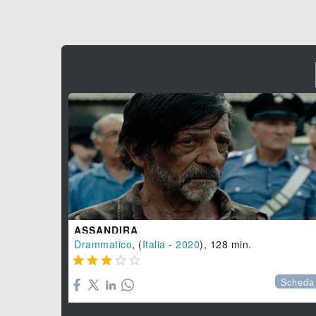
ASSANDIRA
Drammatico
, (
Italia
-
2020
), 128 min.





Scheda