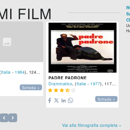
MI FILM
R
S
C
Un
H
(
Italia
-
1984
), 124 min.
PADRE PADRONE

Drammatico
, (
Italia
-
1977
), 117 min.
Scheda »





Scheda »
Vai alla filmografia completa »