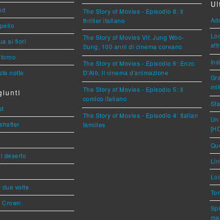
Ul
ud
The Story of Movies - Episodio 8: Il
Ad
thriller italiano
ppello
Loc
The Story of Movies VII: Jung Woo-
a ai fiori
aff
Sung, 100 anni di cinema coreano
torno
Ins
The Story of Movies - Episodio 6: Enzo
ta notte
D'Alò, il cinema d'animazione
Gra
mil
The Story of Movies - Episodio 5: Il
iunti
comico italiano
Sta
st
The Story of Movies - Episodio 4: Italian
Un 
shatter
families
[H
Que
l deserto
Lin
Loc
ì due volte
Ton
s Crown
Spi
mar