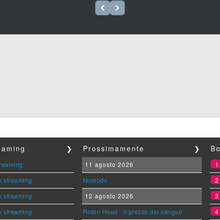
reaming
❯
Prossimamente
❯
Bo
streaming
11 agosto 2026
n streaming
Nimrods
n streaming
12 agosto 2026
n streaming
Robin Hood - Il prezzo del sangue