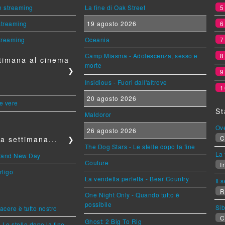
n streaming
La fine di Oak Street
 streaming
19 agosto 2026
streaming
Oceania
Camp Miasma - Adolescenza, sesso e
timana al cinema
morte
❯
Insidious - Fuori dall'altrove
1
20 agosto 2026
le vere
St
Maldoror
Ov
26 agosto 2026
C
a settimana...
❯
The Dog Stars - Le stelle dopo la fine
La 
Brand New Day
Couture
Ir
rtigo
La vendetta perfetta - Bear Country
Il 
R
One Night Only - Quando tutto è
possibile
Sib
piacere è tutto nostro
C
Ghost: 2 Big To Rig
 Le stelle dopo la fine