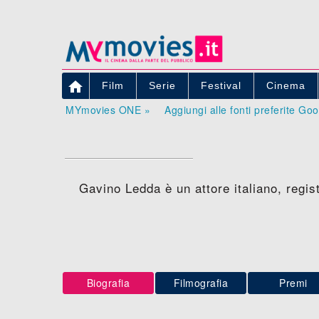

Film
Serie
Festival
Cinema
MYmovies ONE »
Aggiungi alle fonti preferite Go
Gavino Ledda è un attore italiano, regis
Biografia
Filmografia
Premi