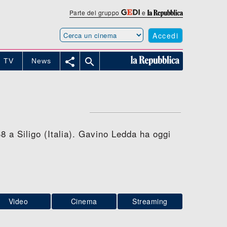
Parte del gruppo
e
Accedi


TV
News
8 a Siligo (Italia). Gavino Ledda ha oggi
Video
Cinema
Streaming