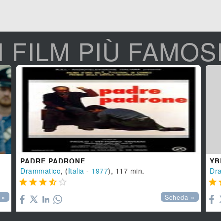
I FILM PIÙ FAMOS
PADRE PADRONE
YB
Drammatico
, (
Italia
-
1977
), 117 min.
Dr






 »
Scheda »