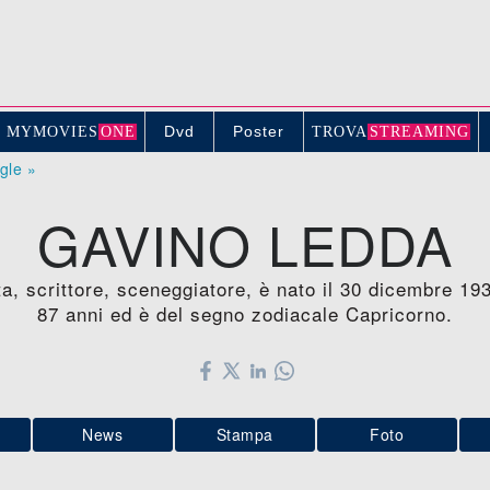
Dvd
Poster
MYMOVIE
S
ONE
TROV
A
STREAMING
ogle »
GAVINO LEDDA
ta, scrittore, sceneggiatore, è nato il 30 dicembre 193
87 anni ed è del segno zodiacale Capricorno.
News
Stampa
Foto