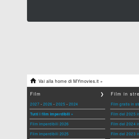

Vai alla home di MYmovies.it »
Film
❯
Film in st
2027
-
2026
-
2025
-
2024
Film gratis in 
Tutti i film imperdibili »
Film del 2025 i
Film imperdibili 2026
Film del 2024 i
Film imperdibili 2025
Film del 2023 i