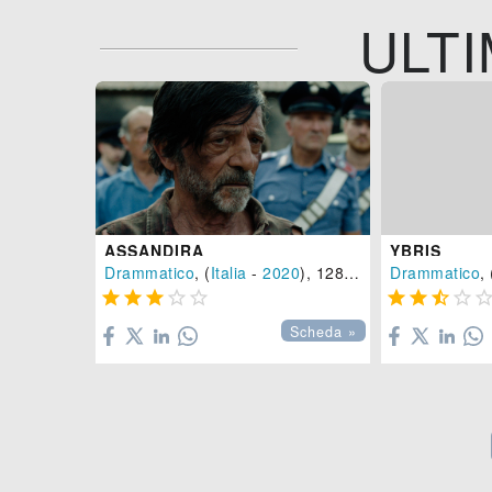
ULTI
ASSANDIRA
YBRIS
Drammatico
, (
Italia
-
2020
), 128 min.
Drammatico
, 









Scheda »