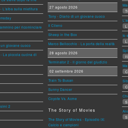
Mag
27 agosto 2026
L'alba sulla mietitura
T
Tony - Diario di un giovane cuoco
omsday
L'a
Il Cileno
L
cammino per ricominciare
Sheep in the Box
Io 
L
Marco Bellocchio - La porta della realtà
i un giovane cuoco
Sp
28 agosto 2026
- La piccola cucina di
It
Terminator 2 - Il giorno del giudizio
Mat
02 settembre 2026
C
Train To Busan
Sib
C
Sunny Dancer
Cho
Coyote Vs. Acme
S
esimi 2
The Story of Movies
An
S
The Story of Movies - Episodio IX:
Calcio e campioni