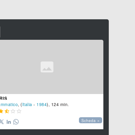
I
RIS
ammatico
, (
Italia
-
1984
), 124 min.




Scheda »