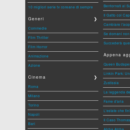
Bentornati al S
10 migliori serie tv coreane di sempre
Il Gatto col Ca
Generi
❯
Cambiare l'acqu
Commedie
Se domani non 
Film Thriller
Succederà ques
Film Horror
Appena agg
Animazione
Queen Budape
Azione
Linkin Park: Un
Cinema
❯
Zustissia
Roma
La leggenda de
Milano
Fame d'aria
Torino
L'estate che fin
Napoli
Il Caso Thoma
Bari
Atcha Atcha