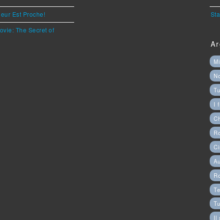
eur Est Proche!
Sta
ovie: The Secret of
Ar
Mi
N
Tu
I 
C
Ro
Ci
Au
R
Te
Tu
Il