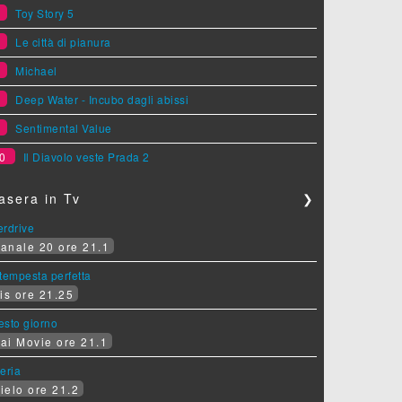
5
Toy Story 5
6
Le città di pianura
7
Michael
8
Deep Water - Incubo dagli abissi
9
Sentimental Value
0
Il Diavolo veste Prada 2
asera in Tv
❯
erdrive
anale 20 ore 21.1
tempesta perfetta
is ore 21.25
sesto giorno
ai Movie ore 21.1
eria
ielo ore 21.2