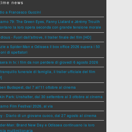
time news
dio a Francesco Guccini
arno 79: The Green Eyes, Fanny Liatard e Jérémy Trouilh
rontano la loro opera seconda con grande tensione morale
idious - Fuori dall'altrove, il trailer finale del film [HD]
zie a Spider-Man e Odissea il box office 2026 supera i 50
ioni di spettatori
sera in tv: i film da non perdere di giovedì 6 agosto 2026
tranquillo funerale di famiglia, il trailer ufficiale del film
D]
en Budapest, dal 7 all'11 ottobre al cinema
kin Park: Unshatter, dal 30 settembre al 3 ottobre al cinema
arno Film Festival 2026, al via
y - Diario di un giovane cuoco, dal 27 agosto al cinema
der-Man: Brand New Day e Odissea continuano la loro
cia multimilionaria