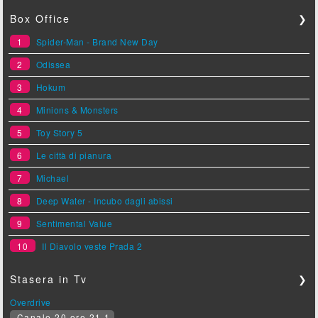
Box Office
❯
1
Spider-Man - Brand New Day
2
Odissea
3
Hokum
4
Minions & Monsters
5
Toy Story 5
6
Le città di pianura
7
Michael
8
Deep Water - Incubo dagli abissi
9
Sentimental Value
10
Il Diavolo veste Prada 2
Stasera in Tv
❯
Overdrive
Canale 20 ore 21.1