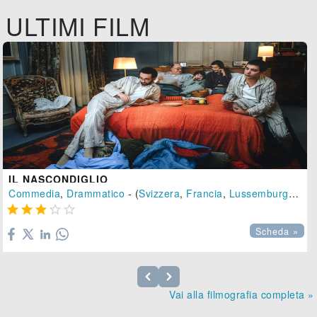
ULTIMI FILM
IL NASCONDIGLIO
Commedia
,
Drammatico
- (
Svizzera
,
Francia
,
Lussemburgo
-
20





Scheda »
Vai alla filmografia completa »