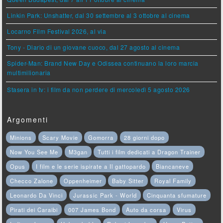
Linkin Park: Unshatter, dal 30 settembre al 3 ottobre al cinema
Locarno Film Festival 2026, al via
Tony - Diario di un giovane cuoco, dal 27 agosto al cinema
Spider-Man: Brand New Day e Odissea continuano la loro marcia
multimilionaria
Stasera in tv: i film da non perdere di mercoledì 5 agosto 2026
Argomenti
Minions
Scary Movie
Gomorra
28 giorni dopo
Now You See Me
M3gan
Tutti i film dedicati a Dragon Trainer
Opus
I film e le serie ispirate a Il gattopardo
Biancaneve
Checco Zalone
Oppenheimer
Baby Sitter
Royal Family
Leonardo Da Vinci
Jurassic Park - World
Cinquanta sfumature
Pirati dei Caraibi
007 James Bond
Auto da corsa
Virus