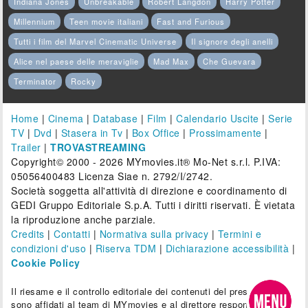
Indiana Jones
Unbreakable
Robert Langdon
Harry Potter
Millennium
Teen movie italiani
Fast and Furious
Tutti i film del Marvel Cinematic Universe
Il signore degli anelli
Alice nel paese delle meraviglie
Mad Max
Che Guevara
Terminator
Rocky
Home
|
Cinema
|
Database
|
Film
|
Calendario Uscite
|
Serie
TV
|
Dvd
|
Stasera in Tv
|
Box Office
|
Prossimamente
|
Trailer
|
TROVASTREAMING
Copyright© 2000 - 2026 MYmovies.it® Mo-Net s.r.l. P.IVA:
05056400483 Licenza Siae n. 2792/I/2742.
Società soggetta all'attività di direzione e coordinamento di
GEDI Gruppo Editoriale S.p.A. Tutti i diritti riservati. È vietata
la riproduzione anche parziale.
Credits
|
Contatti
|
Normativa sulla privacy
|
Termini e
condizioni d'uso
|
Riserva TDM
|
Dichiarazione accessibilità
|
Cookie Policy
Il riesame e il controllo editoriale dei contenuti del presente sito
sono affidati al team di MYmovies e al direttore responsabile.