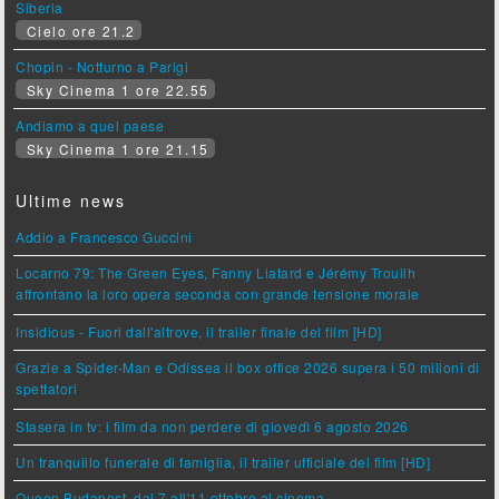
Siberia
Cielo ore 21.2
Chopin - Notturno a Parigi
Sky Cinema 1 ore 22.55
Andiamo a quel paese
Sky Cinema 1 ore 21.15
Ultime news
Addio a Francesco Guccini
Locarno 79: The Green Eyes, Fanny Liatard e Jérémy Trouilh
affrontano la loro opera seconda con grande tensione morale
Insidious - Fuori dall'altrove, il trailer finale del film [HD]
Grazie a Spider-Man e Odissea il box office 2026 supera i 50 milioni di
spettatori
Stasera in tv: i film da non perdere di giovedì 6 agosto 2026
Un tranquillo funerale di famiglia, il trailer ufficiale del film [HD]
Queen Budapest, dal 7 all'11 ottobre al cinema