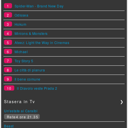
1
Spider-Man - Brand New Day
2
Odissea
3
Hokum
4
Minions & Monsters
5
Ateez: Light the Way in Cinemas
6
Michael
7
Toy Story 5
8
Le città di pianura
9
Il bene comune
10
Il Diavolo veste Prada 2
Stasera in Tv
❯
Un'estate ai Caraibi
Rete4 ore 21.35
Beast