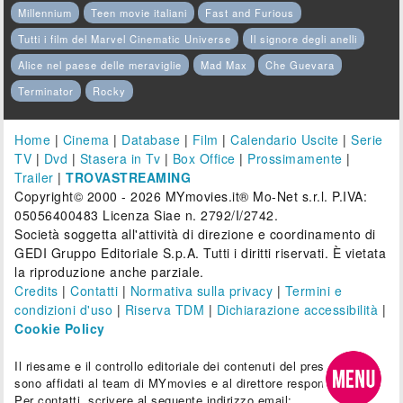
Millennium
Teen movie italiani
Fast and Furious
Tutti i film del Marvel Cinematic Universe
Il signore degli anelli
Alice nel paese delle meraviglie
Mad Max
Che Guevara
Terminator
Rocky
Home
|
Cinema
|
Database
|
Film
|
Calendario Uscite
|
Serie
TV
|
Dvd
|
Stasera in Tv
|
Box Office
|
Prossimamente
|
Trailer
|
TROVASTREAMING
Copyright© 2000 - 2026 MYmovies.it® Mo-Net s.r.l. P.IVA:
05056400483 Licenza Siae n. 2792/I/2742.
Società soggetta all'attività di direzione e coordinamento di
GEDI Gruppo Editoriale S.p.A. Tutti i diritti riservati. È vietata
la riproduzione anche parziale.
Credits
|
Contatti
|
Normativa sulla privacy
|
Termini e
condizioni d'uso
|
Riserva TDM
|
Dichiarazione accessibilità
|
Cookie Policy
Il riesame e il controllo editoriale dei contenuti del presente sito
sono affidati al team di MYmovies e al direttore responsabile.
Per contatti, scrivere al seguente indirizzo email: