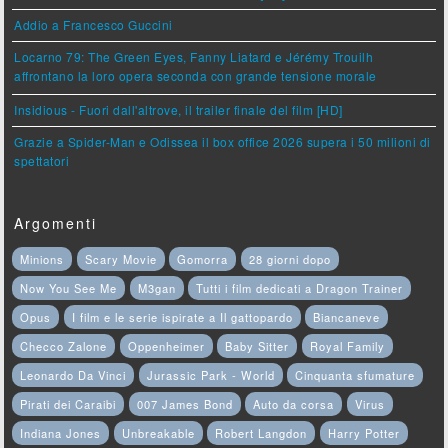
Addio a Francesco Guccini
Locarno 79: The Green Eyes, Fanny Liatard e Jérémy Trouilh
affrontano la loro opera seconda con grande tensione morale
Insidious - Fuori dall'altrove, il trailer finale del film [HD]
Grazie a Spider-Man e Odissea il box office 2026 supera i 50 milioni di
spettatori
Argomenti
Minions
Scary Movie
Gomorra
28 giorni dopo
Now You See Me
M3gan
Tutti i film dedicati a Dragon Trainer
Opus
I film e le serie ispirate a Il gattopardo
Biancaneve
Checco Zalone
Oppenheimer
Baby Sitter
Royal Family
Leonardo Da Vinci
Jurassic Park - World
Cinquanta sfumature
Pirati dei Caraibi
007 James Bond
Auto da corsa
Virus
Indiana Jones
Unbreakable
Robert Langdon
Harry Potter