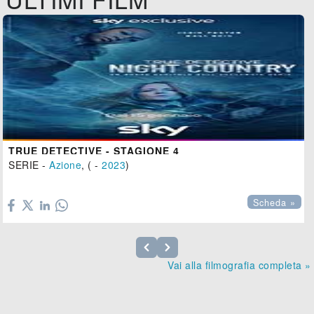
TRUE DETECTIVE - STAGIONE 4
SERIE -
Azione
, ( -
2023
)

Scheda »
Vai alla filmografia completa »