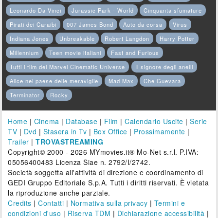
Leonardo Da Vinci
Jurassic Park - World
Cinquanta sfumature
Pirati dei Caraibi
007 James Bond
Auto da corsa
Virus
Indiana Jones
Unbreakable
Robert Langdon
Harry Potter
Millennium
Teen movie italiani
Fast and Furious
Tutti i film del Marvel Cinematic Universe
Il signore degli anelli
Alice nel paese delle meraviglie
Mad Max
Che Guevara
Terminator
Rocky
Home
|
Cinema
|
Database
|
Film
|
Calendario Uscite
|
Serie
TV
|
Dvd
|
Stasera in Tv
|
Box Office
|
Prossimamente
|
Trailer
|
TROVASTREAMING
Copyright© 2000 - 2026 MYmovies.it® Mo-Net s.r.l. P.IVA:
05056400483 Licenza Siae n. 2792/I/2742.
Società soggetta all'attività di direzione e coordinamento di
GEDI Gruppo Editoriale S.p.A. Tutti i diritti riservati. È vietata
la riproduzione anche parziale.
Credits
|
Contatti
|
Normativa sulla privacy
|
Termini e
condizioni d'uso
|
Riserva TDM
|
Dichiarazione accessibilità
|