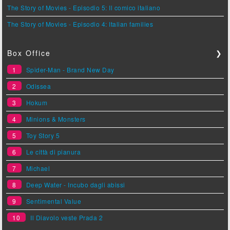
The Story of Movies - Episodio 5: Il comico italiano
The Story of Movies - Episodio 4: Italian families
Box Office
❯
1
Spider-Man - Brand New Day
2
Odissea
3
Hokum
4
Minions & Monsters
5
Toy Story 5
6
Le città di pianura
7
Michael
8
Deep Water - Incubo dagli abissi
9
Sentimental Value
10
Il Diavolo veste Prada 2