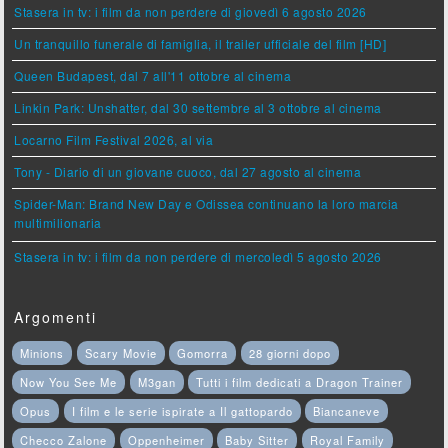
Stasera in tv: i film da non perdere di giovedì 6 agosto 2026
Un tranquillo funerale di famiglia, il trailer ufficiale del film [HD]
Queen Budapest, dal 7 all'11 ottobre al cinema
Linkin Park: Unshatter, dal 30 settembre al 3 ottobre al cinema
Locarno Film Festival 2026, al via
Tony - Diario di un giovane cuoco, dal 27 agosto al cinema
Spider-Man: Brand New Day e Odissea continuano la loro marcia
multimilionaria
Stasera in tv: i film da non perdere di mercoledì 5 agosto 2026
Argomenti
Minions
Scary Movie
Gomorra
28 giorni dopo
Now You See Me
M3gan
Tutti i film dedicati a Dragon Trainer
Opus
I film e le serie ispirate a Il gattopardo
Biancaneve
Checco Zalone
Oppenheimer
Baby Sitter
Royal Family