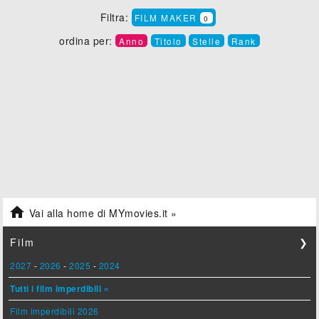
Filtra:
FILM MAKER
0
ordina per:
Anno
Titolo
Stelle
Rank

Vai alla home di MYmovies.it »
Film
❯
2027
-
2026
-
2025
-
2024
Tutti i film imperdibili »
Film imperdibili 2026