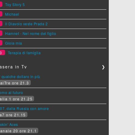
5
Toy Story 5
6
Michael
7
Il Diavolo veste Prada 2
8
Hamnet - Nel nome del figlio
9
Gioia mia
0
Terapia di famiglia
asera in Tv
❯
 qualche dollaro in più
aiTre ore 21.3
orno al futuro
alia 1 ore 21.25
07, dalla Russia con amore
a7 ore 21.15
okin' Aces
anale 20 ore 21.1