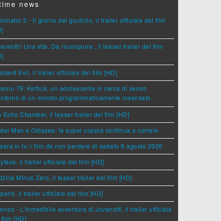
time news
minator 2 - Il giorno del giudizio, il trailer ufficiale del film
D]
emoth! Una vita. Da ricomporre., il teaser trailer del film
D]
ident Evil, il trailer ufficiale del film [HD]
arno 79: Ketticè, un adolescente in cerca di senso
'interno di un mondo programmaticamente insensato
 Echo Chamber, il teaser trailer del film [HD]
der Man e Odissea: la super coppia continua a correre
sera in tv: i film da non perdere di sabato 8 agosto 2026
yface, il trailer ufficiale del film [HD]
zilla Minus Zero, il teaser trailer del film [HD]
penti, il trailer ufficiale del film [HD]
enzo - L'incredibile avventura di Jovanotti, il trailer ufficiale
 film [HD]