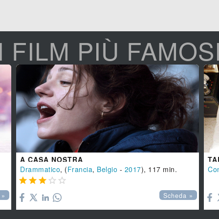
I FILM PIÙ FAMOS
A CASA NOSTRA
TA
Drammatico
, (
Francia
,
Belgio
-
2017
), 117 min.
Co






 »
Scheda »