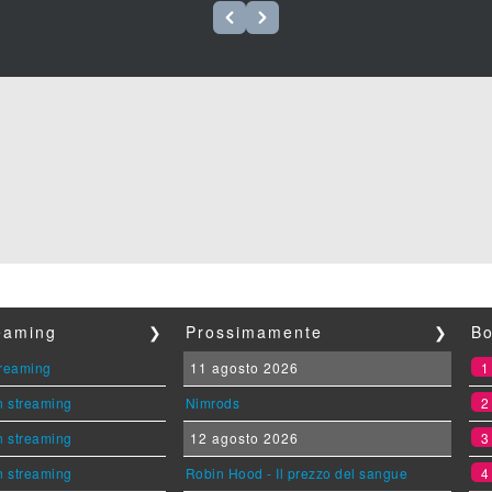
reaming
❯
Prossimamente
❯
Bo
streaming
11 agosto 2026
n streaming
Nimrods
n streaming
12 agosto 2026
n streaming
Robin Hood - Il prezzo del sangue