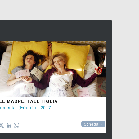
I
LE MADRE, TALE FIGLIA
ADORABILI
mmedia
, (
Francia
-
2017
)
Commedia
, 




Scheda »