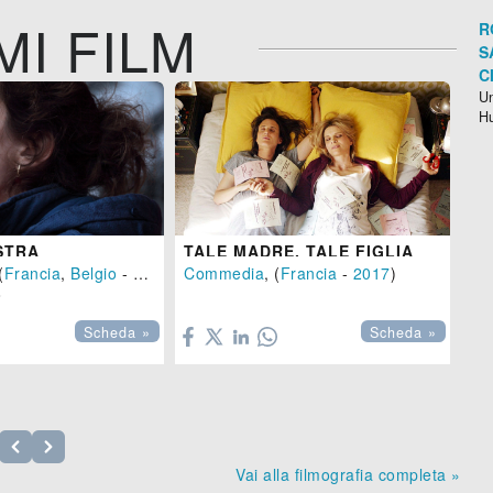
MI FILM
R
S
C
Un
H
JO
Co

STRA
TALE MADRE, TALE FIGLIA
(
Francia
,
Belgio
-
2017
), 117 min.
Commedia
, (
Francia
-
2017
)


Scheda »
Scheda »
Vai alla filmografia completa »