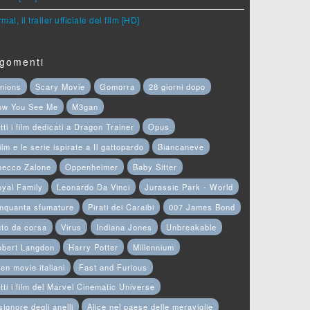
mal, il trailer ufficiale del film [HD]
gomenti
nions
Scary Movie
Gomorra
28 giorni dopo
ow You See Me
M3gan
tti i film dedicati a Dragon Trainer
Opus
film e le serie ispirate a Il gattopardo
Biancaneve
hecco Zalone
Oppenheimer
Baby Sitter
yal Family
Leonardo Da Vinci
Jurassic Park - World
nquanta sfumature
Pirati dei Caraibi
007 James Bond
to da corsa
Virus
Indiana Jones
Unbreakable
obert Langdon
Harry Potter
Millennium
en movie italiani
Fast and Furious
tti i film del Marvel Cinematic Universe
 signore degli anelli
Alice nel paese delle meraviglie