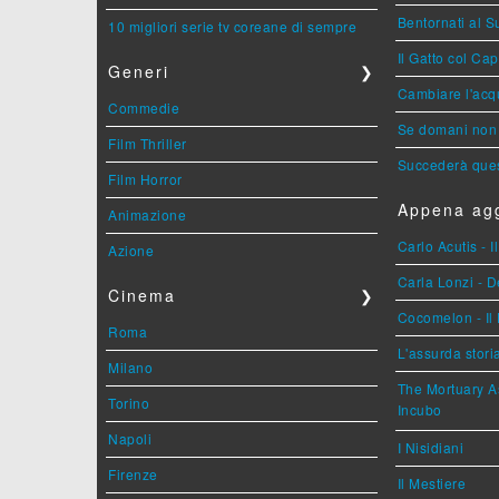
Bentornati al S
10 migliori serie tv coreane di sempre
Il Gatto col Ca
Generi
❯
Cambiare l'acqu
Commedie
Se domani non 
Film Thriller
Succederà ques
Film Horror
Appena agg
Animazione
Carlo Acutis - 
Azione
Carla Lonzi - D
Cinema
❯
Cocomelon - Il 
Roma
L'assurda stori
Milano
The Mortuary As
Torino
Incubo
Napoli
I Nisidiani
Firenze
Il Mestiere