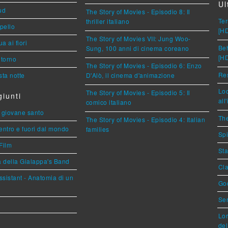
Ul
ud
The Story of Movies - Episodio 8: Il
Ter
thriller italiano
ppello
[H
The Story of Movies VII: Jung Woo-
a ai fiori
Beh
Sung, 100 anni di cinema coreano
[H
torno
The Story of Movies - Episodio 6: Enzo
Res
ta notte
D'Alò, il cinema d'animazione
Loc
The Story of Movies - Episodio 5: Il
iunti
all
comico italiano
Il giovane santo
The
The Story of Movies - Episodio 4: Italian
entro e fuori dal mondo
families
Spi
Film
Sta
a della Gialappa's Band
Cla
sistant - Anatomia di un
God
Ser
Lor
del