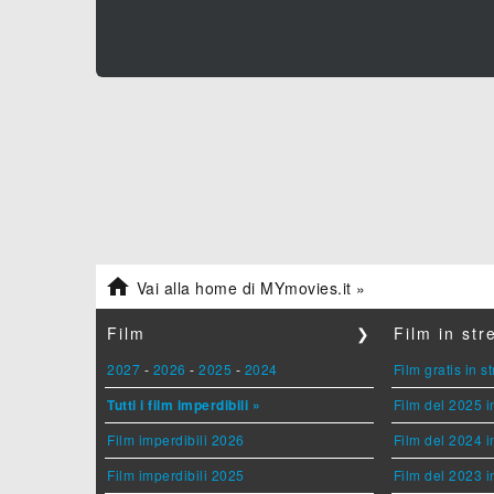

Vai alla home di MYmovies.it »
Film
❯
Film in st
2027
-
2026
-
2025
-
2024
Film gratis in 
Tutti i film imperdibili »
Film del 2025 i
Film imperdibili 2026
Film del 2024 i
Film imperdibili 2025
Film del 2023 i