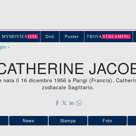
Dvd
Poster
MYMOVIE
S
ONE
TROV
A
STREAMING
ogle »
CATHERINE JACO
è nata il 16 dicembre 1956 a Parigi (Francia). Cather
zodiacale Sagittario.
News
Stampa
Foto