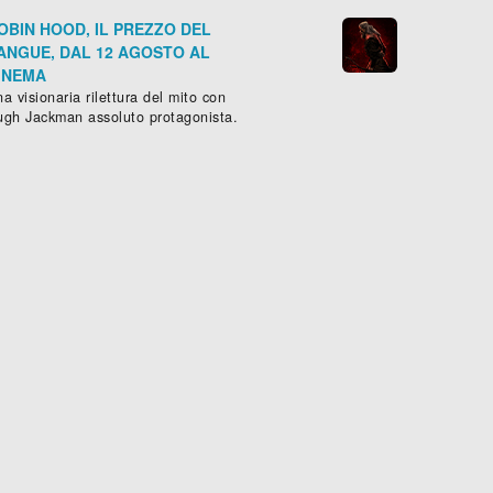
OBIN HOOD, IL PREZZO DEL
ANGUE, DAL 12 AGOSTO AL
INEMA
a visionaria rilettura del mito con
ugh Jackman assoluto protagonista.
SÉPHINE S'ARRONDIT
LIVID
mmedia
, (
Francia
-
2016
), 94 min.
Horror
, (
Francia
-
2011
), 88 m

Scheda »
Sched