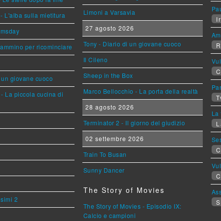
Pa
Limoni a Varsavia
L'alba sulla mietitura
Ir
27 agosto 2026
omsday
Am
Tony - Diario di un giovane cuoco
R
cammino per ricominciare
Il Cileno
Vu
C
Sheep in the Box
i un giovane cuoco
Par
Marco Bellocchio - La porta della realtà
- La piccola cucina di
T
28 agosto 2026
La 
Terminator 2 - Il giorno del giudizio
L
02 settembre 2026
Se
C
Train To Busan
Vu
Sunny Dancer
C
The Story of Movies
Ass
esimi 2
S
The Story of Movies - Episodio IX:
Calcio e campioni