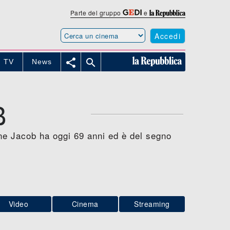
Parte del gruppo
e
Accedi


TV
News
B
ine Jacob ha oggi 69 anni ed è del segno
Video
Cinema
Streaming