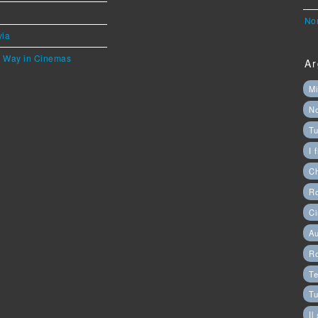
Nor
via
he Way in Cinemas
Ar
Mi
N
Tu
I 
C
Ro
Ci
Au
R
Te
Tu
Il