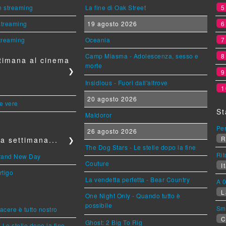
n streaming
La fine di Oak Street
 streaming
19 agosto 2026
streaming
Oceania
Camp Miasma - Adolescenza, sesso e
timana al cinema
morte
❯
Insidious - Fuori dall'altrove
1
20 agosto 2026
le vere
St
Maldoror
Per
26 agosto 2026
R
a settimana...
❯
The Dog Stars - Le stelle dopo la fine
Rit
Brand New Day
Couture
It
rtigo
La vendetta perfetta - Bear Country
A 0
L
One Night Only - Quando tutto è
possibile
Sm
piacere è tutto nostro
C
Ghost: 2 Big To Rig
 Le stelle dopo la fine