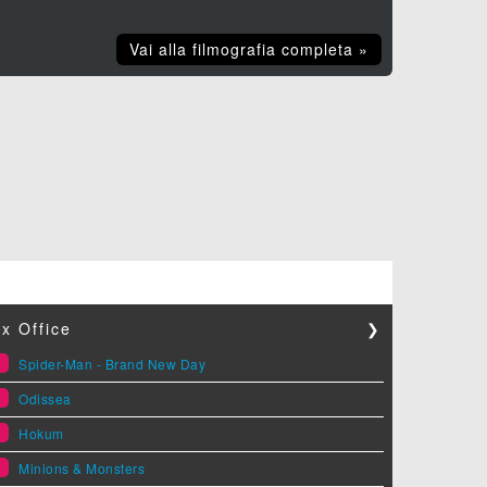
Vai alla filmografia completa »
x Office
❯
1
Spider-Man - Brand New Day
2
Odissea
3
Hokum
4
Minions & Monsters