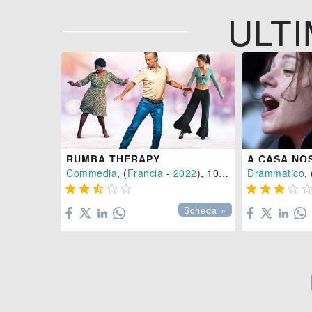
ULTI
RUMBA THERAPY
A CASA NO
Commedia
, (
Francia
-
2022
), 102 min.
Drammatico
, 









Scheda »