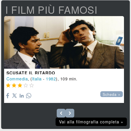
I FILM PIÙ FAMOSI
SCUSATE IL RITARDO
Commedia
, (
Italia
-
1982
), 109 min.





Scheda »
Vai alla filmografia completa »