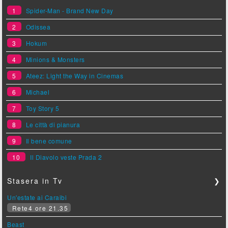
1
Spider-Man - Brand New Day
2
Odissea
3
Hokum
4
Minions & Monsters
5
Ateez: Light the Way in Cinemas
6
Michael
7
Toy Story 5
8
Le città di pianura
9
Il bene comune
10
Il Diavolo veste Prada 2
Stasera in Tv
❯
Un'estate ai Caraibi
Rete4 ore 21.35
Beast