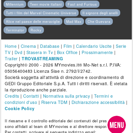
Millennium
Teen movie italiani
Fast and Furious
Tutti i film del Marvel Cinematic Universe
Il signore degli anelli
Alice nel paese delle meraviglie
Mad Max
Che Guevara
Terminator
Rocky
Home
|
Cinema
|
Database
|
Film
|
Calendario Uscite
|
Serie
TV
|
Dvd
|
Stasera in Tv
|
Box Office
|
Prossimamente
|
Trailer
|
TROVASTREAMING
Copyright© 2000 - 2026 MYmovies.it® Mo-Net s.r.l. P.IVA:
05056400483 Licenza Siae n. 2792/I/2742.
Società soggetta all'attività di direzione e coordinamento di
GEDI Gruppo Editoriale S.p.A. Tutti i diritti riservati. È vietata
la riproduzione anche parziale.
Credits
|
Contatti
|
Normativa sulla privacy
|
Termini e
condizioni d'uso
|
Riserva TDM
|
Dichiarazione accessibilità
|
Cookie Policy
Il riesame e il controllo editoriale dei contenuti del presente sito
sono affidati al team di MYmovies e al direttore responsabile.
Per contatti, scrivere al seguente indirizzo email: