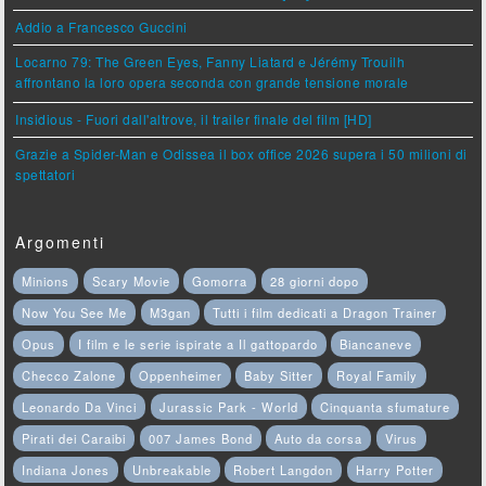
Addio a Francesco Guccini
Locarno 79: The Green Eyes, Fanny Liatard e Jérémy Trouilh
affrontano la loro opera seconda con grande tensione morale
Insidious - Fuori dall'altrove, il trailer finale del film [HD]
Grazie a Spider-Man e Odissea il box office 2026 supera i 50 milioni di
spettatori
Argomenti
Minions
Scary Movie
Gomorra
28 giorni dopo
Now You See Me
M3gan
Tutti i film dedicati a Dragon Trainer
Opus
I film e le serie ispirate a Il gattopardo
Biancaneve
Checco Zalone
Oppenheimer
Baby Sitter
Royal Family
Leonardo Da Vinci
Jurassic Park - World
Cinquanta sfumature
Pirati dei Caraibi
007 James Bond
Auto da corsa
Virus
Indiana Jones
Unbreakable
Robert Langdon
Harry Potter