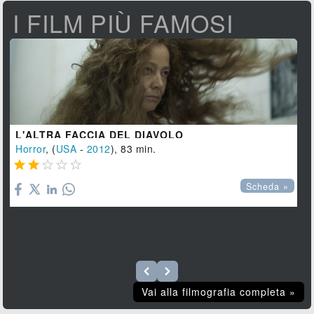
I FILM PIÙ FAMOSI
L'ALTRA FACCIA DEL DIAVOLO
Horror
, (
USA
-
2012
), 83 min.





Scheda »
Vai alla filmografia completa »