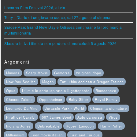
Locarno Film Festival 2026, al via
Tony - Diario di un giovane cuoco, dal 27 agosto al cinema
Spider-Man: Brand New Day e Odissea continuano la loro marcia
multimilionaria
Stasera in tv: i film da non perdere di mercoledì 5 agosto 2026
Argomenti
Minions
Scary Movie
Gomorra
28 giorni dopo
Now You See Me
M3gan
Tutti i film dedicati a Dragon Trainer
Opus
I film e le serie ispirate a Il gattopardo
Biancaneve
Checco Zalone
Oppenheimer
Baby Sitter
Royal Family
Leonardo Da Vinci
Jurassic Park - World
Cinquanta sfumature
Pirati dei Caraibi
007 James Bond
Auto da corsa
Virus
Indiana Jones
Unbreakable
Robert Langdon
Harry Potter
Millennium
Teen movie italiani
Fast and Furious