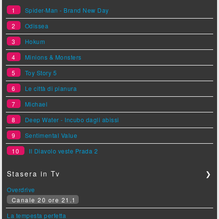
1
Spider-Man - Brand New Day
2
Odissea
3
Hokum
4
Minions & Monsters
5
Toy Story 5
6
Le città di pianura
7
Michael
8
Deep Water - Incubo dagli abissi
9
Sentimental Value
10
Il Diavolo veste Prada 2
Stasera in Tv
❯
Overdrive
Canale 20 ore 21.1
La tempesta perfetta