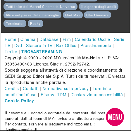
Tutti i film del Marvel Cinematic Universe
Il signore degli anelli
Alice nel paese delle meraviglie
Mad Max
Che Guevara
Terminator
Rocky
Home
|
Cinema
|
Database
|
Film
|
Calendario Uscite
|
Serie
TV
|
Dvd
|
Stasera in Tv
|
Box Office
|
Prossimamente
|
Trailer
|
TROVASTREAMING
Copyright© 2000 - 2026 MYmovies.it® Mo-Net s.r.l. P.IVA:
05056400483 Licenza Siae n. 2792/I/2742.
Società soggetta all'attività di direzione e coordinamento di
GEDI Gruppo Editoriale S.p.A. Tutti i diritti riservati. È vietata
la riproduzione anche parziale.
Credits
|
Contatti
|
Normativa sulla privacy
|
Termini e
condizioni d'uso
|
Riserva TDM
|
Dichiarazione accessibilità
|
Cookie Policy
Il riesame e il controllo editoriale dei contenuti del presente sito
sono affidati al team di MYmovies e al direttore responsabile.
Per contatti, scrivere al seguente indirizzo email:
live@mymovies.it