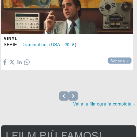
VINYL
SERIE -
Drammatico
, (
USA
-
2016
)

Scheda »
Vai alla filmografia completa »
I FILM PIÙ FAMOSI