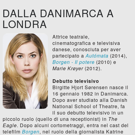
DALLA DANIMARCA A
LONDRA
Attrice teatrale,
cinematografica e televisiva
danese, conosciuta per aver
partecipato a
Autómata
(2014),
Borgen - Il potere
(2010) e
Marie Krøyer
(2012).
Debutto televisivo
Birgitte Hjort Sørensen nasce il
16 gennaio 1982 in Danimarca.
Dopo aver studiato alla Danish
National School of Theatre, fa
il suo debutto televisivo in un
piccolo ruolo (quello di una receptionist) in
The
Eagle
. Dopo alcuni cortometraggi, entra nel cast del
telefilm
Borgen
, nel ruolo della giornalista Katrine