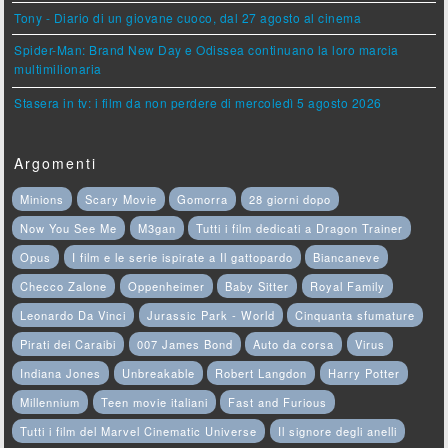
Tony - Diario di un giovane cuoco, dal 27 agosto al cinema
Spider-Man: Brand New Day e Odissea continuano la loro marcia
multimilionaria
Stasera in tv: i film da non perdere di mercoledì 5 agosto 2026
Argomenti
Minions
Scary Movie
Gomorra
28 giorni dopo
Now You See Me
M3gan
Tutti i film dedicati a Dragon Trainer
Opus
I film e le serie ispirate a Il gattopardo
Biancaneve
Checco Zalone
Oppenheimer
Baby Sitter
Royal Family
Leonardo Da Vinci
Jurassic Park - World
Cinquanta sfumature
Pirati dei Caraibi
007 James Bond
Auto da corsa
Virus
Indiana Jones
Unbreakable
Robert Langdon
Harry Potter
Millennium
Teen movie italiani
Fast and Furious
Tutti i film del Marvel Cinematic Universe
Il signore degli anelli