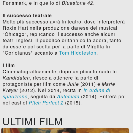
Fønsmark, e in quello di
Bluestone 42
.
Il successo teatrale
Molto più successo avrà in teatro, dove interpreterà
Roxie Hart nella produzione danese del musical
"Chicago", replicando il successo anche alcuni
teatri inglesi. Il pubblico britannico la adora, tanto
da essere poi scelta per la parte di Virgilia in
"Coriolanus" accanto a
Tom Hiddleston
.
I film
Cinematograficamente, dopo un piccolo ruolo in
Kandidaten
, riesce a ottenere la parte di
protagonista per film come
Julie
(2011) e
Marie
Krøyer
(2012). Nel 2014, recita in
In ordine di
sparizione
, seguita da
Automata
(2014). Entrerà poi
nel cast di
Pitch Perfect 2
(2015).
ULTIMI FILM