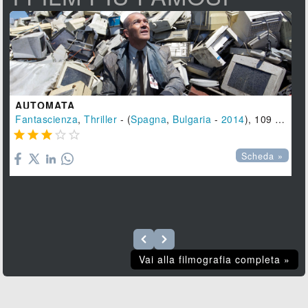
AUTOMATA
Fantascienza
,
Thriller
- (
Spagna
,
Bulgaria
-
2014
), 109 min.





Scheda »
Vai alla filmografia completa »