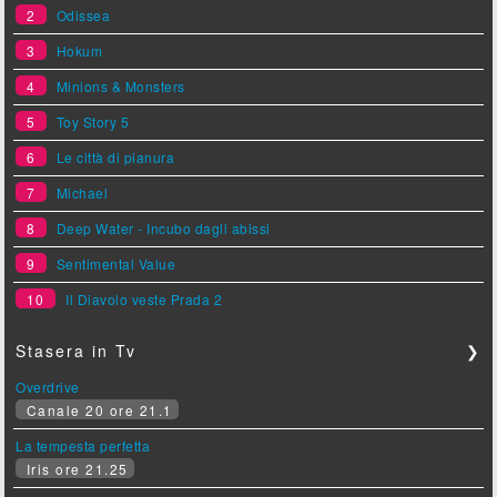
2
Odissea
3
Hokum
4
Minions & Monsters
5
Toy Story 5
6
Le città di pianura
7
Michael
8
Deep Water - Incubo dagli abissi
9
Sentimental Value
10
Il Diavolo veste Prada 2
Stasera in Tv
❯
Overdrive
Canale 20 ore 21.1
La tempesta perfetta
Iris ore 21.25