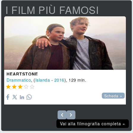
I FILM PIÙ FAMOSI
HEARTSTONE
Drammatico
, (
Islanda
-
2016
), 129 min.





Scheda »
Vai alla filmografia completa »