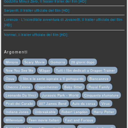
Godzilla Minus Zero, il teaser trailer del film [HD]
Serpenti, il trailer ufficiale del film [HD]
Lorenzo - L'incredibile avventura di Jovanotti, il trailer ufficiale del film
[HD]
Normal, il trailer ufficiale del film [HD]
Argomenti
Minions
Scary Movie
Gomorra
28 giorni dopo
Now You See Me
M3gan
Tutti i film dedicati a Dragon Trainer
Opus
I film e le serie ispirate a Il gattopardo
Biancaneve
Checco Zalone
Oppenheimer
Baby Sitter
Royal Family
Leonardo Da Vinci
Jurassic Park - World
Cinquanta sfumature
Pirati dei Caraibi
007 James Bond
Auto da corsa
Virus
Indiana Jones
Unbreakable
Robert Langdon
Harry Potter
Millennium
Teen movie italiani
Fast and Furious