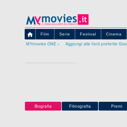

Film
Serie
Festival
Cinema
MYmovies ONE »
Aggiungi alle fonti preferite Go
Biografia
Filmografia
Premi