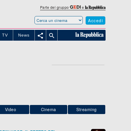
Parte del gruppo
e
Accedi


TV
News
Video
Cinema
Streaming