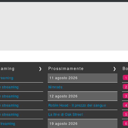
reaming
❯
Prossimamente
❯
Bo
streaming
11 agosto 2026
n streaming
Nimrods
n streaming
12 agosto 2026
n streaming
Robin Hood - Il prezzo del sangue
n streaming
La fine di Oak Street
 streaming
19 agosto 2026