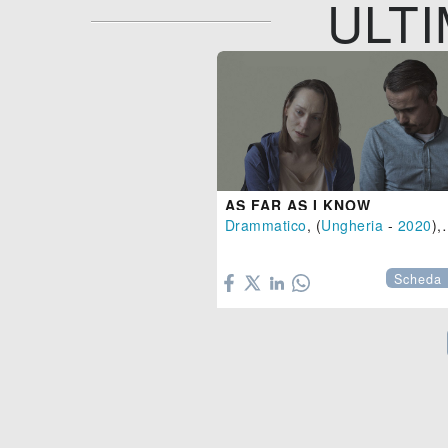
ULTI
AS FAR AS I KNOW
Drammatico
, (
Ungheria
-
2020
), 123 min.

Scheda 