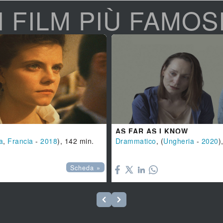
I FILM PIÙ FAMOS
AS FAR AS I KNOW
a
,
Francia
-
2018
), 142 min.
Drammatico
, (
Ungheria
-
2020
)

Scheda »