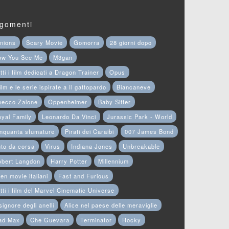
gomenti
nions
Scary Movie
Gomorra
28 giorni dopo
ow You See Me
M3gan
tti i film dedicati a Dragon Trainer
Opus
film e le serie ispirate a Il gattopardo
Biancaneve
hecco Zalone
Oppenheimer
Baby Sitter
yal Family
Leonardo Da Vinci
Jurassic Park - World
nquanta sfumature
Pirati dei Caraibi
007 James Bond
to da corsa
Virus
Indiana Jones
Unbreakable
obert Langdon
Harry Potter
Millennium
en movie italiani
Fast and Furious
tti i film del Marvel Cinematic Universe
 signore degli anelli
Alice nel paese delle meraviglie
ad Max
Che Guevara
Terminator
Rocky