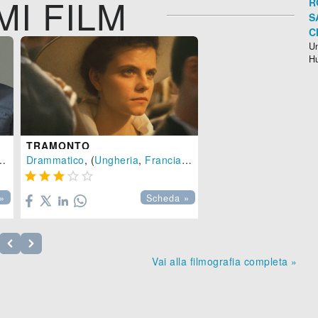
MI FILM
R
S
C
Un
H
TRAMONTO
Drammatico
, (
Ungheria
,
Francia
-
2018
), 142 min.





»
Scheda »
Vai alla filmografia completa »