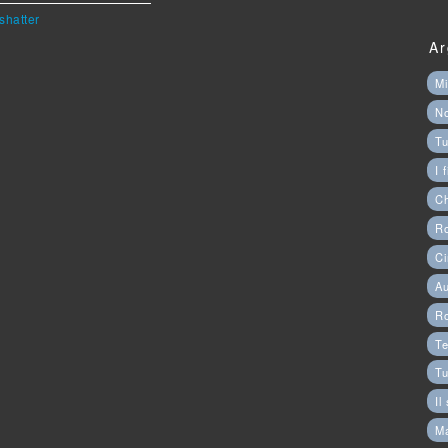
shatter
Ar
Mi
N
Tu
I 
C
Ro
Ci
Au
R
Te
Tu
Il
M