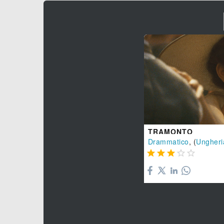
TRAMONTO
Drammatico
, (
Ungheri




