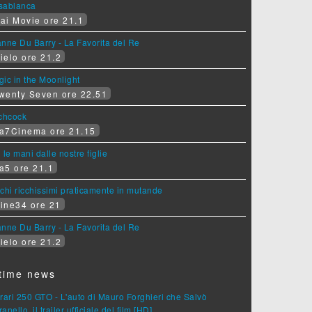
sablanca
ai Movie ore 21.1
nne Du Barry - La Favorita del Re
ielo ore 21.2
ic in the Moonlight
wenty Seven ore 22.51
tchcock
a7Cinema ore 21.15
 le mani dalle nostre figlie
a5 ore 21.1
chi ricchissimi praticamente in mutande
ine34 ore 21
nne Du Barry - La Favorita del Re
ielo ore 21.2
time news
rari 250 GTO - L'auto di Mauro Forghieri che Salvò
anello, il trailer ufficiale del film [HD]