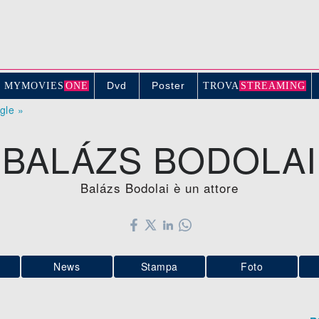
Dvd
Poster
MYMOVIE
S
ONE
TROV
A
STREAMING
ogle »
BALÁZS BODOLAI
Balázs Bodolai è un attore
News
Stampa
Foto