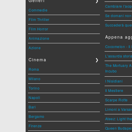
Generi
❯
Cambiare l'acqu
Commedie
Se domani non 
Film Thriller
Succederà ques
Film Horror
Appena agg
Animazione
Cocomelon - Il 
Azione
L'assurda stori
Cinema
❯
The Mortuary As
Roma
Incubo
Milano
I Nisidiani
Torino
Il Mestiere
Napoli
Scarpe Rotte
Bari
Limoni a Varsa
Bergamo
Ateez: Light t
Firenze
Queen Budape