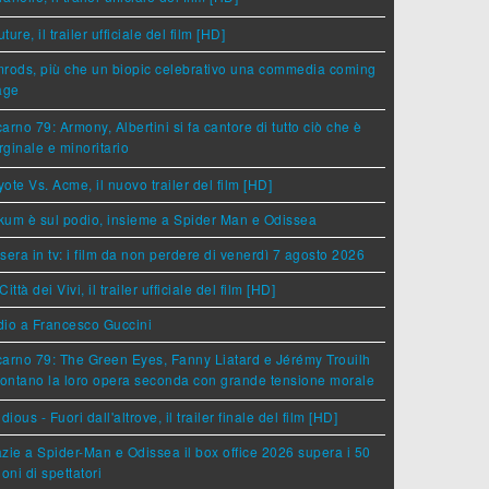
ture, il trailer ufficiale del film [HD]
rods, più che un biopic celebrativo una commedia coming
age
arno 79: Armony, Albertini si fa cantore di tutto ciò che è
ginale e minoritario
ote Vs. Acme, il nuovo trailer del film [HD]
um è sul podio, insieme a Spider Man e Odissea
sera in tv: i film da non perdere di venerdì 7 agosto 2026
Città dei Vivi, il trailer ufficiale del film [HD]
dio a Francesco Guccini
arno 79: The Green Eyes, Fanny Liatard e Jérémy Trouilh
rontano la loro opera seconda con grande tensione morale
idious - Fuori dall'altrove, il trailer finale del film [HD]
zie a Spider-Man e Odissea il box office 2026 supera i 50
ioni di spettatori