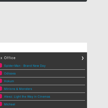
x Office
❯
1
Spider-Man - Brand New Day
2
Odissea
3
Hokum
4
Minions & Monsters
5
Ateez: Light the Way in Cinemas
6
Michael