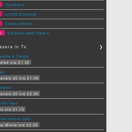
7
Toy Story 5
8
Le città di pianura
9
Il bene comune
0
Il Diavolo veste Prada 2
asera in Tv
❯
estate ai Caraibi
ete4 ore 21.35
ast
anale 20 ore 21.08
erdrive
anale 20 ore 22.56
 Kill Team
is ore 21.15
ovaci ancora, Sam
ai Movie ore 22.55