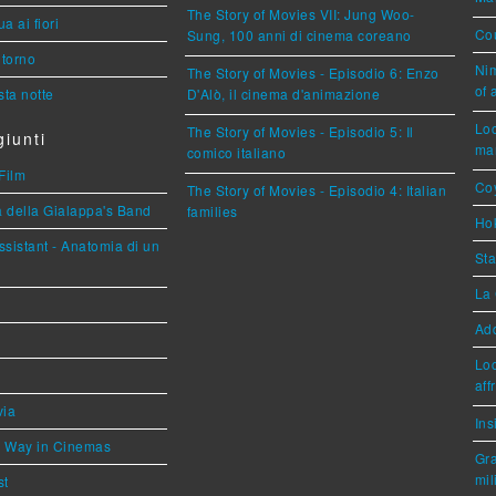
The Story of Movies VII: Jung Woo-
a ai fiori
Cou
Sung, 100 anni di cinema coreano
torno
Nim
The Story of Movies - Episodio 6: Enzo
of 
ta notte
D'Alò, il cinema d'animazione
Loc
The Story of Movies - Episodio 5: Il
iunti
mar
comico italiano
Film
Coy
The Story of Movies - Episodio 4: Italian
a della Gialappa's Band
families
Hok
sistant - Anatomia di un
Sta
La 
Ad
Loc
aff
via
Ins
he Way in Cinemas
Gra
mil
st