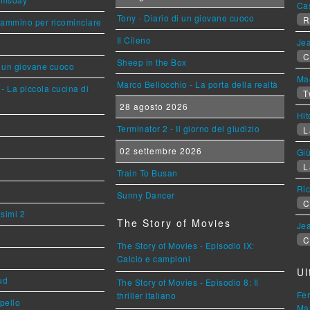
Ca
Tony - Diario di un giovane cuoco
R
cammino per ricominciare
Il Cileno
Jea
C
Sheep in the Box
i un giovane cuoco
Mag
Marco Bellocchio - La porta della realtà
- La piccola cucina di
T
28 agosto 2026
Hi
Terminator 2 - Il giorno del giudizio
L
02 settembre 2026
Giù
L
Train To Busan
Ric
Sunny Dancer
C
esimi 2
The Story of Movies
Jea
C
The Story of Movies - Episodio IX:
Calcio e campioni
Ul
ud
The Story of Movies - Episodio 8: Il
Fer
thriller italiano
ppello
Mar