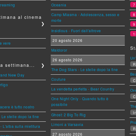
streaming
Oceania
Camp Miasma - Adolescenza, sesso e
timana al cinema
morte
❯
Insidious - Fuori dall'altrove
1
20 agosto 2026
le vere
St
Maldoror
Un'
26 agosto 2026
R
a settimana...
❯
The Dog Stars - Le stelle dopo la fine
Be
Brand New Day
Couture
C
rtigo
La vendetta perfetta - Bear Country
Ov
C
One Night Only - Quando tutto è
possibile
The
piacere è tutto nostro
Ir
Ghost: 2 Big To Rig
 Le stelle dopo la fine
Pr
Limoni a Varsavia
L'alba sulla mietitura
R
27 agosto 2026
omsday