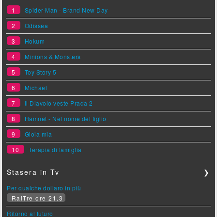
1
Spider-Man - Brand New Day
2
Odissea
3
Hokum
4
Minions & Monsters
5
Toy Story 5
6
Michael
7
Il Diavolo veste Prada 2
8
Hamnet - Nel nome del figlio
9
Gioia mia
10
Terapia di famiglia
Stasera in Tv
❯
Per qualche dollaro in più
RaiTre ore 21.3
Ritorno al futuro