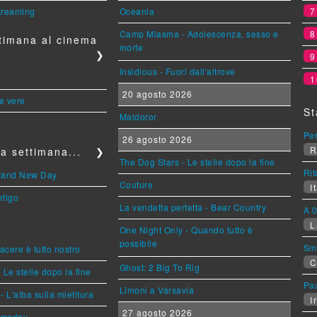
streaming
Oceania
Camp Miasma - Adolescenza, sesso e
timana al cinema
morte
❯
Insidious - Fuori dall'altrove
1
20 agosto 2026
le vere
St
Maldoror
Per
26 agosto 2026
R
a settimana...
❯
The Dog Stars - Le stelle dopo la fine
Rit
Brand New Day
Couture
It
rtigo
La vendetta perfetta - Bear Country
A 0
L
One Night Only - Quando tutto è
possibile
Sm
piacere è tutto nostro
C
Ghost: 2 Big To Rig
 Le stelle dopo la fine
Pa
Limoni a Varsavia
L'alba sulla mietitura
Ir
27 agosto 2026
omsday