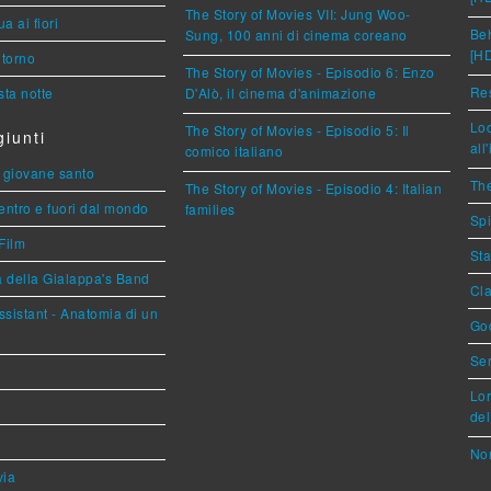
The Story of Movies VII: Jung Woo-
a ai fiori
Beh
Sung, 100 anni di cinema coreano
[H
torno
The Story of Movies - Episodio 6: Enzo
Res
ta notte
D'Alò, il cinema d'animazione
Loc
The Story of Movies - Episodio 5: Il
iunti
all
comico italiano
Il giovane santo
The
The Story of Movies - Episodio 4: Italian
entro e fuori dal mondo
families
Spi
Film
Sta
a della Gialappa's Band
Cla
sistant - Anatomia di un
God
Ser
Lor
del
Nor
via