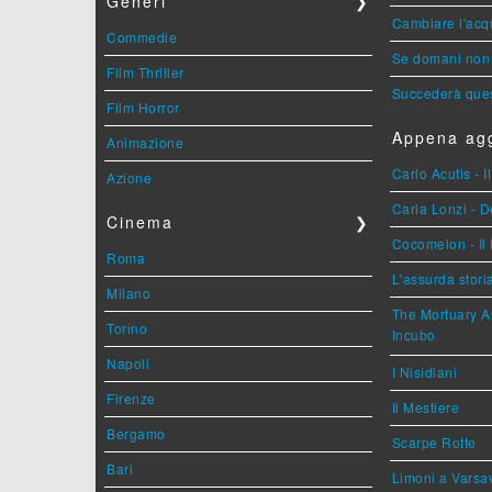
Generi
❯
Cambiare l'acqu
Commedie
Se domani non 
Film Thriller
Succederà ques
Film Horror
Appena agg
Animazione
Carlo Acutis - 
Azione
Carla Lonzi - D
Cinema
❯
Cocomelon - Il 
Roma
L'assurda stori
Milano
The Mortuary As
Torino
Incubo
Napoli
I Nisidiani
Firenze
Il Mestiere
Bergamo
Scarpe Rotte
Bari
Limoni a Varsa