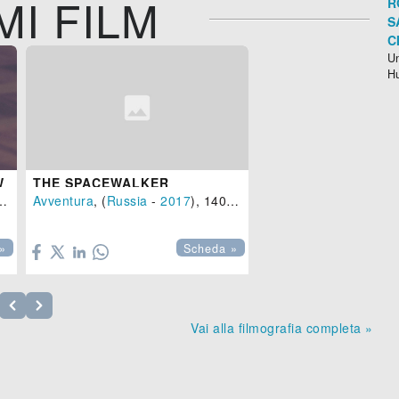
MI FILM
R
S
C
Un
H
W
THE SPACEWALKER
Avventura
-
2018
), 122 min.
, (
Russia
-
2017
), 140 min.

»
Scheda »
Vai alla filmografia completa »