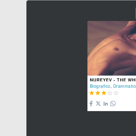
NUREYEV - THE WH
Biografico
,
Drammatic




