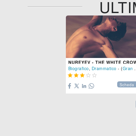
ULTI
NUREYEV - THE WHITE CRO
Biografico
,
Drammatico
- (
Gran Bretagna





Scheda 