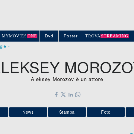
Dvd
Poster
MYMOVIE
S
ONE
TROV
A
STREAMING
ogle »
ALEKSEY MOROZO
Aleksey Morozov è un attore
News
Stampa
Foto