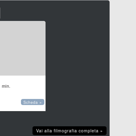
I
0 min.
Scheda »
Vai alla filmografia completa »