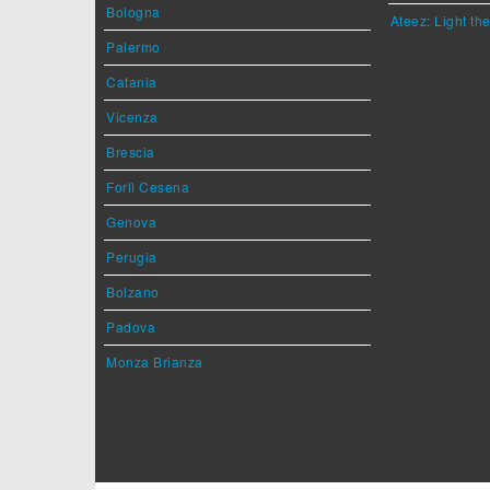
Bologna
Ateez: Light t
Palermo
Catania
Vicenza
Brescia
Forlì Cesena
Genova
Perugia
Bolzano
Padova
Monza Brianza