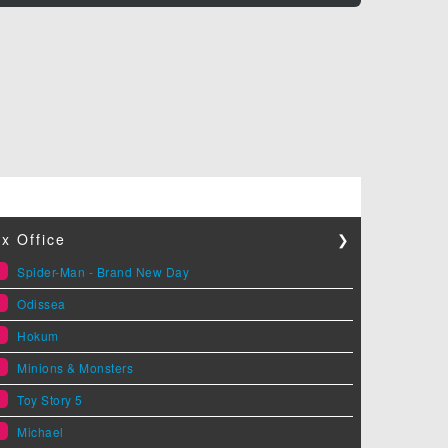
x Office
❯
1
Spider-Man - Brand New Day
2
Odissea
3
Hokum
4
Minions & Monsters
5
Toy Story 5
6
Michael