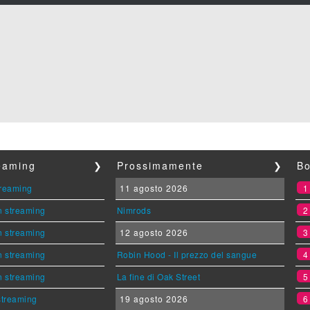
reaming
❯
Prossimamente
❯
Bo
streaming
11 agosto 2026
n streaming
Nimrods
n streaming
12 agosto 2026
n streaming
Robin Hood - Il prezzo del sangue
n streaming
La fine di Oak Street
 streaming
19 agosto 2026