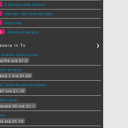
7
Il Diavolo veste Prada 2
8
Hamnet - Nel nome del figlio
9
Gioia mia
0
Terapia di famiglia
asera in Tv
❯
 qualche dollaro in più
aiTre ore 21.3
orno al futuro
alia 1 ore 21.25
07, dalla Russia con amore
a7 ore 21.15
okin' Aces
anale 20 ore 21.1
ura
is ore 21.15