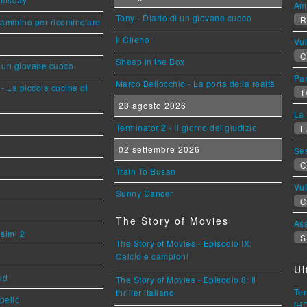
Am
Tony - Diario di un giovane cuoco
R
cammino per ricominciare
Il Cileno
Vu
C
Sheep in the Box
i un giovane cuoco
Par
Marco Bellocchio - La porta della realtà
- La piccola cucina di
T
28 agosto 2026
La 
Terminator 2 - Il giorno del giudizio
L
02 settembre 2026
Se
C
Train To Busan
Vu
Sunny Dancer
C
The Story of Movies
Ass
esimi 2
S
The Story of Movies - Episodio IX:
Calcio e campioni
Ul
ud
The Story of Movies - Episodio 8: Il
Ter
thriller italiano
ppello
[H