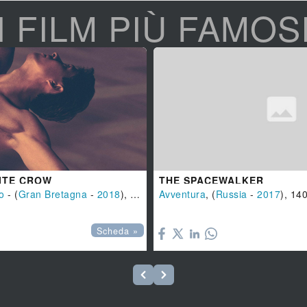
I FILM PIÙ FAMOS
ITE CROW
THE SPACEWALKER
o
- (
Gran Bretagna
-
2018
), 122 min.
Avventura
, (
Russia
-
2017
), 14

Scheda »