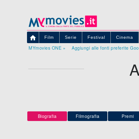

Film
Serie
Festival
Cinema
MYmovies ONE »
Aggiungi alle fonti preferite Go
Biografia
Filmografia
Premi