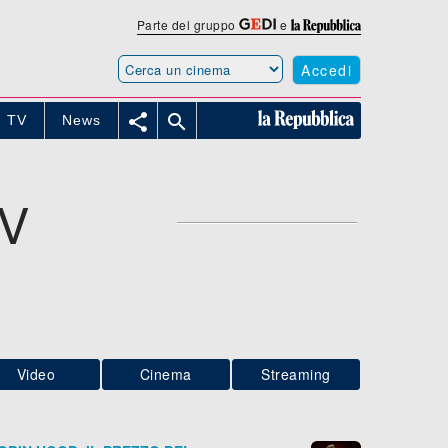
Parte del gruppo
e
Accedi


TV
News
V
Video
Cinema
Streaming