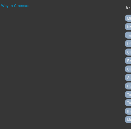
he Way in Cinemas
Ar
Mi
N
Tu
I 
C
Ro
Ci
Au
R
Te
Tu
Il
M