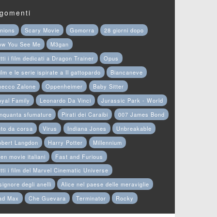
gomenti
nions
Scary Movie
Gomorra
28 giorni dopo
ow You See Me
M3gan
tti i film dedicati a Dragon Trainer
Opus
film e le serie ispirate a Il gattopardo
Biancaneve
hecco Zalone
Oppenheimer
Baby Sitter
yal Family
Leonardo Da Vinci
Jurassic Park - World
nquanta sfumature
Pirati dei Caraibi
007 James Bond
to da corsa
Virus
Indiana Jones
Unbreakable
obert Langdon
Harry Potter
Millennium
en movie italiani
Fast and Furious
tti i film del Marvel Cinematic Universe
 signore degli anelli
Alice nel paese delle meraviglie
ad Max
Che Guevara
Terminator
Rocky