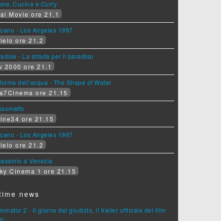
ore, Cucina e Curry
ai Movie ore 21.1
lcano - Los Angeles 1997
ielo ore 21.2
adise - La strada per il paradiso
v 2000 ore 21.1
forma dell'acqua - The Shape of Water
a7Cinema ore 21.15
ssomatto
ine34 ore 21.15
lcano - Los Angeles 1997
ielo ore 21.2
assinio a Venezia
ky Cinema 1 ore 21.15
time news
minator 2 - Il giorno del giudizio, il trailer ufficiale del film
D]