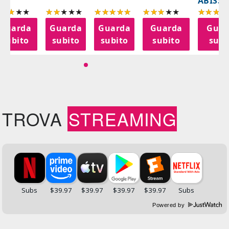
ABISSI
Guarda
Guarda
Guarda
Guarda
Guar
subito
subito
subito
subito
subi
TROVA
STREAMING
Powered by