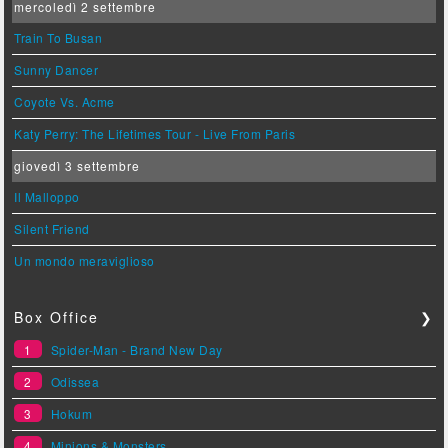
mercoledì 2 settembre
Train To Busan
Sunny Dancer
Coyote Vs. Acme
Katy Perry: The Lifetimes Tour - Live From Paris
giovedì 3 settembre
Il Malloppo
Silent Friend
Un mondo meraviglioso
Box Office
❯
1
Spider-Man - Brand New Day
2
Odissea
3
Hokum
4
Minions & Monsters