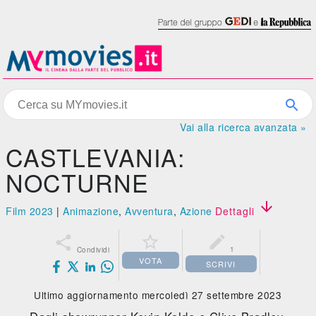
Vai alla ricerca avanzata »
CASTLEVANIA:
NOCTURNE

Film 2023
|
Animazione
,
Avventura
,
Azione
Dettagli



1
Condividi
VOTA
SCRIVI
Ultimo aggiornamento mercoledì 27 settembre 2023