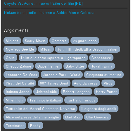
Coyote Vs. Acme, il nuovo trailer del film [HD]
Hokum è sul podio, insieme a Spider Man e Odissea
Argomenti
Minions
Scary Movie
Gomorra
28 giorni dopo
Now You See Me
M3gan
Tutti i film dedicati a Dragon Trainer
Opus
I film e le serie ispirate a Il gattopardo
Biancaneve
Checco Zalone
Oppenheimer
Baby Sitter
Royal Family
Leonardo Da Vinci
Jurassic Park - World
Cinquanta sfumature
Pirati dei Caraibi
007 James Bond
Auto da corsa
Virus
Indiana Jones
Unbreakable
Robert Langdon
Harry Potter
Millennium
Teen movie italiani
Fast and Furious
Tutti i film del Marvel Cinematic Universe
Il signore degli anelli
Alice nel paese delle meraviglie
Mad Max
Che Guevara
Terminator
Rocky