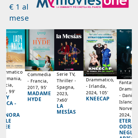
€ 1 al
mese
rammatico
Serie TV,
Commedia
 Germania,
Drammatico,
Thriller -
- Francia,
Fantasci
rancia,
- Irlanda,
Spagna,
2017, 95'
Drammat
025, 99'
2024, 105'
MADAME
2023,
- Danim
ADY
KNEECAP
HYDE
7x60'
Islanda,
AZCA -
LA
Norvegi
A
MESÍAS
IGNORA
2024, 10
ETERNA
ELLE
ODISS
INEE
NEGLI