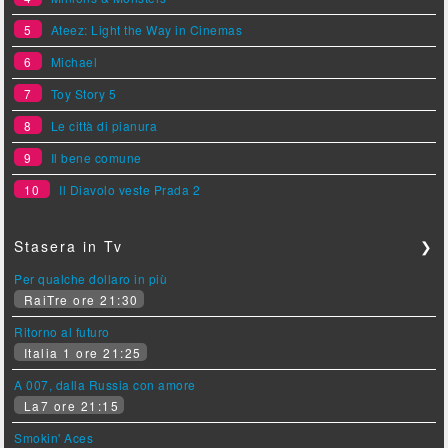
5
Ateez: Light the Way in Cinemas
6
Michael
7
Toy Story 5
8
Le città di pianura
9
Il bene comune
10
Il Diavolo veste Prada 2
Stasera in Tv
❯
Per qualche dollaro in più
RaiTre ore 21:30
Ritorno al futuro
Italia 1 ore 21:25
A 007, dalla Russia con amore
La7 ore 21:15
Smokin' Aces