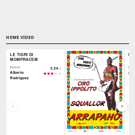
HOME VIDEO
LE TIGRI DI
DE
MOMPRACEM
REGIA
3.34
REG
/5
Alberto
Ale
Rodríguez