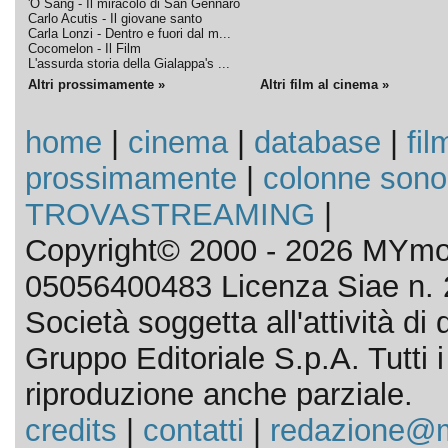
'O Sang - Il miracolo di San Gennaro
Carlo Acutis - Il giovane santo
Carla Lonzi - Dentro e fuori dal m...
Cocomelon - Il Film
L'assurda storia della Gialappa's ...
Altri prossimamente »
Altri film al cinema »
home
|
cinema
|
database
|
fil
prossimamente
|
colonne sono
TROVASTREAMING
|
Copyright© 2000 - 2026 MYmov
05056400483 Licenza Siae n. 
Società soggetta all'attività d
Gruppo Editoriale S.p.A. Tutti i d
riproduzione anche parziale.
credits
|
contatti
|
redazione@m