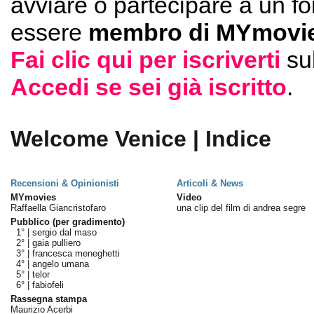
avviare o partecipare a un f
essere
membro di MYmovie
Fai clic qui per iscriverti
su
Accedi se sei già iscritto
.
Welcome Venice | Indice
Recensioni & Opinionisti
Articoli & News
MYmovies
Video
Raffaella Giancristofaro
una clip del film di andrea segre
Pubblico (per gradimento)
1° |
sergio dal maso
2° |
gaia pulliero
3° |
francesca meneghetti
4° |
angelo umana
5° |
telor
6° |
fabiofeli
Rassegna stampa
Maurizio Acerbi