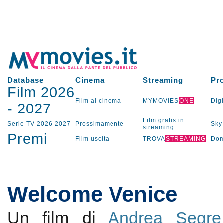
Database
Cinema
Streaming
Pr
Film 2026
Film al cinema
MYMOVIES
ONE
Digi
-
2027
Film gratis in
Serie TV
2026
2027
Prossimamente
Sky
streaming
Premi
Film uscita
TROVA
STREAMING
Dom
Welcome Venice
Un film di
Andrea Segre