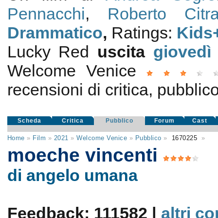
Pennacchi
,
Roberto Citr
Drammatico
,
Ratings:
Kids
Lucky Red
uscita
giovedì
Welcome Venice
recensioni di critica, pubblico
Scheda
Critica
Pubblico
Forum
Cast
Home
»
Film
»
2021
»
Welcome Venice
»
Pubblico
»
1670225
»
moeche vincenti
di angelo umana
Feedback: 111582 |
altri c