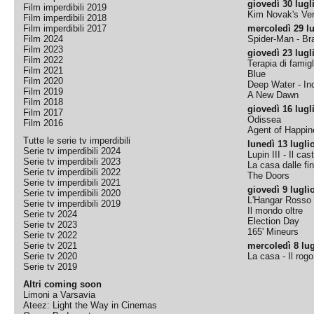
giovedì 30 lugl
Film imperdibili 2019
Kim Novak's Ver
Film imperdibili 2018
Film imperdibili 2017
mercoledì 29 lu
Film 2024
Spider-Man - B
Film 2023
giovedì 23 lugl
Film 2022
Terapia di famigl
Film 2021
Blue
Film 2020
Deep Water - Inc
Film 2019
A New Dawn
Film 2018
giovedì 16 lugl
Film 2017
Odissea
Film 2016
Agent of Happine
Tutte le serie tv imperdibili
lunedì 13 lugli
Serie tv imperdibili 2024
Lupin III - Il cas
Serie tv imperdibili 2023
La casa dalle fi
Serie tv imperdibili 2022
The Doors
Serie tv imperdibili 2021
giovedì 9 lugli
Serie tv imperdibili 2020
L'Hangar Rosso
Serie tv imperdibili 2019
Il mondo oltre
Serie tv 2024
Election Day
Serie tv 2023
165' Mineurs
Serie tv 2022
Serie tv 2021
mercoledì 8 lug
Serie tv 2020
La casa - Il rog
Serie tv 2019
Altri coming soon
Limoni a Varsavia
Ateez: Light the Way in Cinemas