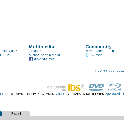
Multimedia
Community
ibili 2025
Trailer
MYmovies Club
li 2025
Video recensioni
twitter
diventa fan
ricerca avanzata
s+13
, durata 100 min. - Italia
2021
. - Lucky Red
uscita
giovedì 9
Frasi