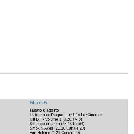
Film in tv
sabato 8 agosto
La forma dell'acqua ...
(
21,15
La7Cinema
)
Kill Bill - Volume 1
(
0,20
TV 8
)
Schegge di paura
(
23,45
Rete4
)
Smokin' Aces
(
21,10
Canale 20
)
Van Helsing
(
1,21
Canale 20
)