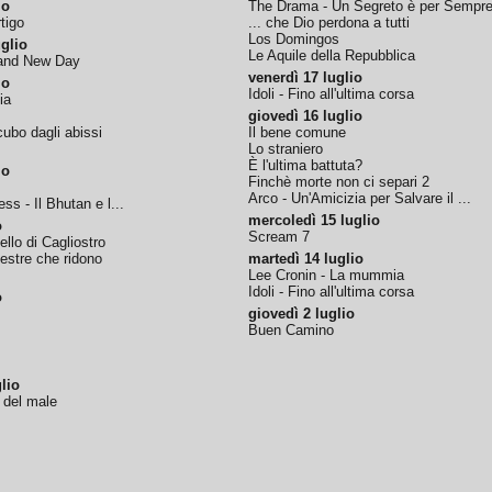
io
The Drama - Un Segreto è per Sempr
tigo
... che Dio perdona a tutti
Los Domingos
glio
Le Aquile della Repubblica
rand New Day
venerdì 17 luglio
io
Idoli - Fino all'ultima corsa
ia
giovedì 16 luglio
ubo dagli abissi
Il bene comune
Lo straniero
È l'ultima battuta?
io
Finchè morte non ci separi 2
Arco - Un'Amicizia per Salvare il ...
ss - Il Bhutan e l...
mercoledì 15 luglio
o
Scream 7
tello di Cagliostro
nestre che ridono
martedì 14 luglio
Lee Cronin - La mummia
Idoli - Fino all'ultima corsa
o
giovedì 2 luglio
Buen Camino
lio
o del male