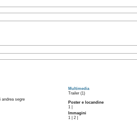
Multimedia
Trailer (1)
di andrea segre
Poster e locandine
1
|
Immagini
1
|
2
|