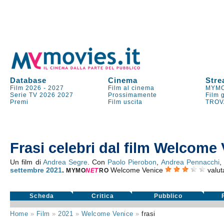
Database
Cinema
Stre
Film 2026
-
2027
Film al cinema
MYMO
Serie TV
2026
2027
Prossimamente
Film 
Premi
Film uscita
TROV
Frasi celebri dal film Welcome
Un film di
Andrea Segre
. Con
Paolo Pierobon
,
Andrea Pennacchi
,
settembre 2021
.
Welcome Venice
valu
MYMO
NE
T
RO
Scheda
Critica
Pubblico
Home
»
Film
»
2021
»
Welcome Venice
»
frasi