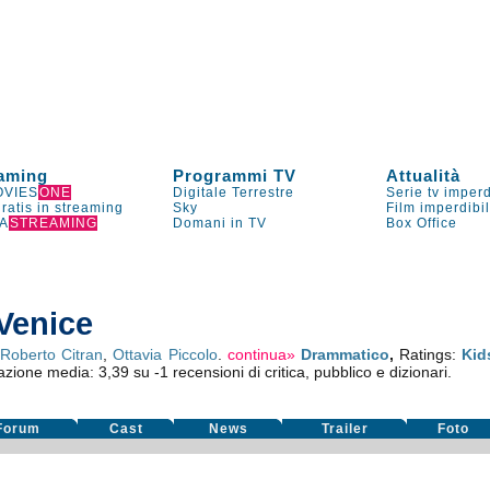
aming
Programmi TV
Attualità
VIES
ONE
Digitale Terrestre
Serie tv imperd
gratis in streaming
Sky
Film imperdibi
A
STREAMING
Domani in TV
Box Office
 Venice
Roberto Citran
,
Ottavia Piccolo
.
continua»
Drammatico
,
Ratings:
Kid
tazione media:
3,39
su
-1
recensioni di critica, pubblico e dizionari.
Forum
Cast
News
Trailer
Foto