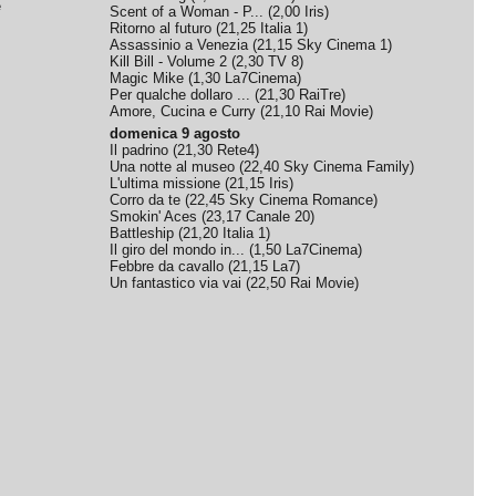
e
Scent of a Woman - P...
(
2,00
Iris
)
Ritorno al futuro
(
21,25
Italia 1
)
Assassinio a Venezia
(
21,15
Sky Cinema 1
)
Kill Bill - Volume 2
(
2,30
TV 8
)
Magic Mike
(
1,30
La7Cinema
)
Per qualche dollaro ...
(
21,30
RaiTre
)
Amore, Cucina e Curry
(
21,10
Rai Movie
)
domenica 9 agosto
Il padrino
(
21,30
Rete4
)
Una notte al museo
(
22,40
Sky Cinema Family
)
L'ultima missione
(
21,15
Iris
)
Corro da te
(
22,45
Sky Cinema Romance
)
Smokin' Aces
(
23,17
Canale 20
)
Battleship
(
21,20
Italia 1
)
Il giro del mondo in...
(
1,50
La7Cinema
)
Febbre da cavallo
(
21,15
La7
)
Un fantastico via vai
(
22,50
Rai Movie
)