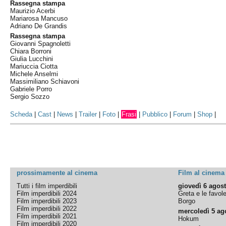
Rassegna stampa
Maurizio Acerbi
Mariarosa Mancuso
Adriano De Grandis
Rassegna stampa
Giovanni Spagnoletti
Chiara Borroni
Giulia Lucchini
Mariuccia Ciotta
Michele Anselmi
Massimiliano Schiavoni
Gabriele Porro
Sergio Sozzo
Scheda
|
Cast
|
News
|
Trailer
|
Foto
|
Frasi
|
Pubblico
|
Forum
|
Shop
|
prossimamente al cinema
Film al cinema
Tutti i film imperdibili
giovedì 6 agos
Film imperdibili 2024
Greta e le favol
Film imperdibili 2023
Borgo
Film imperdibili 2022
mercoledì 5 ag
Film imperdibili 2021
Hokum
Film imperdibili 2020