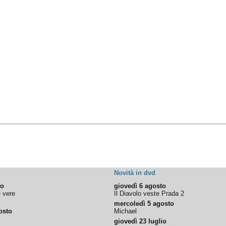
Novità in dvd
to
giovedì 6 agosto
e vere
Il Diavolo veste Prada 2
mercoledì 5 agosto
osto
Michael
giovedì 23 luglio