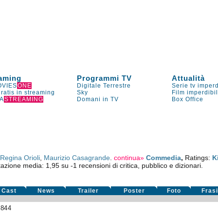
aming
Programmi TV
Attualità
VIES
ONE
Digitale Terrestre
Serie tv imperd
gratis in streaming
Sky
Film imperdibi
A
STREAMING
Domani in TV
Box Office
Regina Orioli
,
Maurizio Casagrande
.
continua»
Commedia
,
Ratings:
K
tazione media:
1,95
su
-1
recensioni di critica, pubblico e dizionari.
Cast
News
Trailer
Poster
Foto
Fras
1844