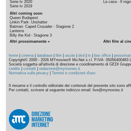
Serie tv 2020
La casa - Il rog
Serie tv 2019
Altri coming soon
Queen Budapest
Linkin Park: Unshatter
Batman: Caped Crusader - Stagione 2
Lanterns
Billy the Kid - Stagione 3
Altri prossimamente »
Altri film al ci
home
|
cinema
|
database
|
film
|
uscite
|
dvd
|
tv
|
box office
|
prossima
Copyright© 2000 - 2026 MYmovies® Mo-Net s.r.l. P.IVA: 05056400483 L
Società soggetta all'attività di direzione e coordinamento di GEDI Gruppo E
credits
|
contatti
|
redazione@mymovies.it
Normativa sulla privacy
|
Termini e condizioni d'uso
Il riesame e il controllo editoriale dei contenuti del presente sito sono a
Per contatti, scrivere al seguente indirizzo email: live@mymovies.it