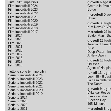
Tutti i film imperdibili
giovedì 6 agos
Film imperdibili 2024
Greta e le favol
Film imperdibili 2023
Borgo
Film imperdibili 2022
mercoledì 5 ag
Film imperdibili 2021
Hokum
Film imperdibili 2020
giovedì 30 lugl
Film imperdibili 2019
Kim Novak's Ver
Film imperdibili 2018
Film imperdibili 2017
mercoledì 29 lu
Film 2024
Spider-Man - B
Film 2023
giovedì 23 lugl
Film 2022
Terapia di famigl
Film 2021
Blue
Film 2020
Deep Water - Inc
Film 2019
A New Dawn
Film 2018
giovedì 16 lugl
Film 2017
Odissea
Film 2016
Agent of Happine
Tutte le serie tv imperdibili
lunedì 13 lugli
Serie tv imperdibili 2024
Lupin III - Il cas
Serie tv imperdibili 2023
La casa dalle fi
Serie tv imperdibili 2022
The Doors
Serie tv imperdibili 2021
giovedì 9 lugli
Serie tv imperdibili 2020
L'Hangar Rosso
Serie tv imperdibili 2019
Il mondo oltre
Serie tv 2024
Election Day
Serie tv 2023
165' Mineurs
Serie tv 2022
Serie tv 2021
mercoledì 8 lug