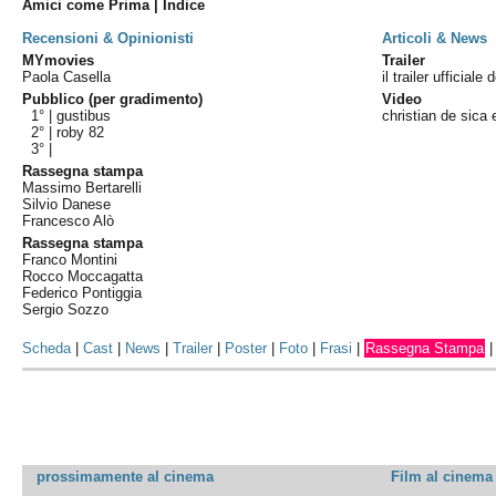
Amici come Prima | Indice
Recensioni & Opinionisti
Articoli & News
MYmovies
Trailer
Paola Casella
il trailer ufficiale 
Pubblico (per gradimento)
Video
1° |
gustibus
christian de sica
2° |
roby 82
3° |
Rassegna stampa
Massimo Bertarelli
Silvio Danese
Francesco Alò
Rassegna stampa
Franco Montini
Rocco Moccagatta
Federico Pontiggia
Sergio Sozzo
Scheda
|
Cast
|
News
|
Trailer
|
Poster
|
Foto
|
Frasi
|
Rassegna Stampa
prossimamente al cinema
Film al cinema