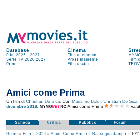
Database
Cinema
Stre
Film 2026
-
2027
Film al cinema
MYMO
Serie TV
2026
2027
Prossimamente
Film 
Premi
Film uscita
TROV
Amici come Prima
Un film di
Christian De Sica
. Con
Massimo Boldi
,
Christian De Sica
,
dicembre 2018
.
Amici come Prima
valu
MYMO
NE
T
RO
Scheda
Critica
Pubblico
Forum
Home
»
Film
»
2018
»
Amici Come Prima
»
Rassegnastampa
»
101