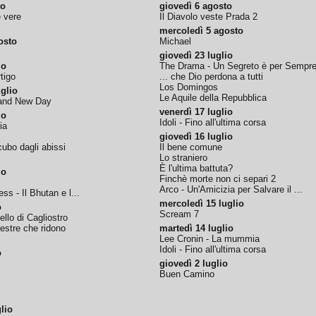
to
giovedì 6 agosto
e vere
Il Diavolo veste Prada 2
mercoledì 5 agosto
osto
Michael
giovedì 23 luglio
io
The Drama - Un Segreto è per Sempr
tigo
... che Dio perdona a tutti
Los Domingos
glio
Le Aquile della Repubblica
rand New Day
venerdì 17 luglio
io
Idoli - Fino all'ultima corsa
ia
giovedì 16 luglio
ubo dagli abissi
Il bene comune
Lo straniero
È l'ultima battuta?
io
Finchè morte non ci separi 2
Arco - Un'Amicizia per Salvare il ...
ss - Il Bhutan e l...
mercoledì 15 luglio
o
Scream 7
tello di Cagliostro
nestre che ridono
martedì 14 luglio
Lee Cronin - La mummia
Idoli - Fino all'ultima corsa
o
giovedì 2 luglio
Buen Camino
lio