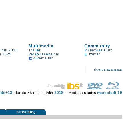
Multimedia
Community
ibili 2025
Trailer
MYmovies Club
li 2025
Video recensioni
twitter
diventa fan
ricerca avanzata
ids+13
, durata 85 min. - Italia
2018
. - Medusa
uscita
mercoledì 19
i
Streaming