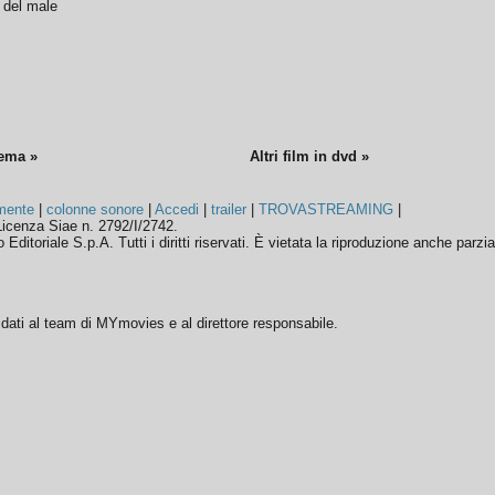
o del male
nema »
Altri film in dvd »
mente
|
colonne sonore
|
Accedi
|
trailer
|
TROVASTREAMING
|
icenza Siae n. 2792/I/2742.
ditoriale S.p.A. Tutti i diritti riservati. È vietata la riproduzione anche parzia
ffidati al team di MYmovies e al direttore responsabile.