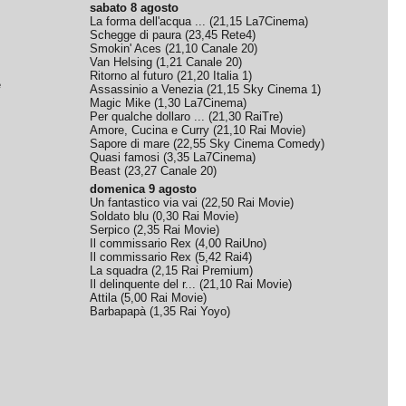
sabato 8 agosto
La forma dell'acqua ...
(
21,15
La7Cinema
)
Schegge di paura
(
23,45
Rete4
)
Smokin' Aces
(
21,10
Canale 20
)
Van Helsing
(
1,21
Canale 20
)
Ritorno al futuro
(
21,20
Italia 1
)
e
Assassinio a Venezia
(
21,15
Sky Cinema 1
)
Magic Mike
(
1,30
La7Cinema
)
Per qualche dollaro ...
(
21,30
RaiTre
)
Amore, Cucina e Curry
(
21,10
Rai Movie
)
Sapore di mare
(
22,55
Sky Cinema Comedy
)
Quasi famosi
(
3,35
La7Cinema
)
Beast
(
23,27
Canale 20
)
domenica 9 agosto
Un fantastico via vai
(
22,50
Rai Movie
)
Soldato blu
(
0,30
Rai Movie
)
Serpico
(
2,35
Rai Movie
)
Il commissario Rex
(
4,00
RaiUno
)
Il commissario Rex
(
5,42
Rai4
)
La squadra
(
2,15
Rai Premium
)
Il delinquente del r...
(
21,10
Rai Movie
)
Attila
(
5,00
Rai Movie
)
Barbapapà
(
1,35
Rai Yoyo
)