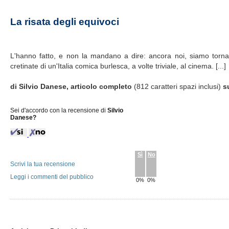
La risata degli equivoci
L'hanno fatto, e non la mandano a dire: ancora noi, siamo tornat
cretinate di un'Italia comica burlesca, a volte triviale, al cinema. [...]
di Silvio Danese, articolo completo
(812 caratteri spazi inclusi)
s
Sei d'accordo con la recensione di
Silvio
Danese?
Sì
No
Scrivi la tua recensione
Leggi i commenti del pubblico
0%
0%