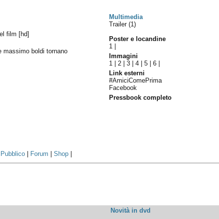
Multimedia
Trailer (1)
del film [hd]
Poster e locandine
1
|
 e massimo boldi tornano
Immagini
1
|
2
|
3
|
4
|
5
|
6
|
Link esterni
#AmiciComePrima
Facebook
Pressbook completo
|
Pubblico
|
Forum
|
Shop
|
Novità in dvd