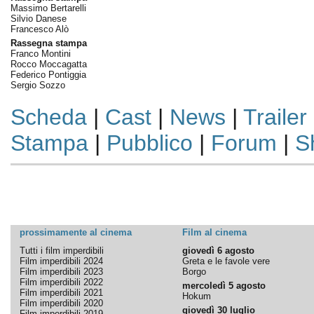
Massimo Bertarelli
Silvio Danese
Francesco Alò
Rassegna stampa
Franco Montini
Rocco Moccagatta
Federico Pontiggia
Sergio Sozzo
Scheda
|
Cast
|
News
|
Trailer
Stampa
|
Pubblico
|
Forum
|
S
prossimamente al cinema
Film al cinema
Tutti i film imperdibili
giovedì 6 agosto
Film imperdibili 2024
Greta e le favole vere
Film imperdibili 2023
Borgo
Film imperdibili 2022
mercoledì 5 agosto
Film imperdibili 2021
Hokum
Film imperdibili 2020
giovedì 30 luglio
Film imperdibili 2019