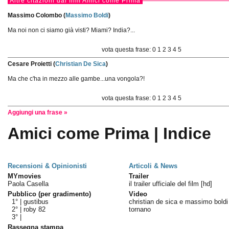
Altre citazioni dal film Amici come Prima
Massimo Colombo (
Massimo Boldi
)
Ma noi non ci siamo già visti? Miami? India?...
vota questa frase:
0
1
2
3
4
5
Cesare Proietti (
Christian De Sica
)
Ma che c'ha in mezzo alle gambe...una vongola?!
vota questa frase:
0
1
2
3
4
5
Aggiungi una frase »
Amici come Prima | Indice
Recensioni & Opinionisti
Articoli & News
MYmovies
Trailer
Paola Casella
il trailer ufficiale del film [hd]
Pubblico (per gradimento)
Video
1° |
gustibus
christian de sica e massimo boldi
2° |
roby 82
tornano
3° |
Rassegna stampa