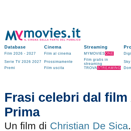
Database
Cinema
Streaming
Pr
Film 2026
-
2027
Film al cinema
MYMOVIES
ONE
Digi
Film gratis in
Serie TV
2026
2027
Prossimamente
Sky
streaming
Premi
Film uscita
TROVA
STREAMING
Dom
Frasi celebri dal fil
Prima
Un film di
Christian De Sica