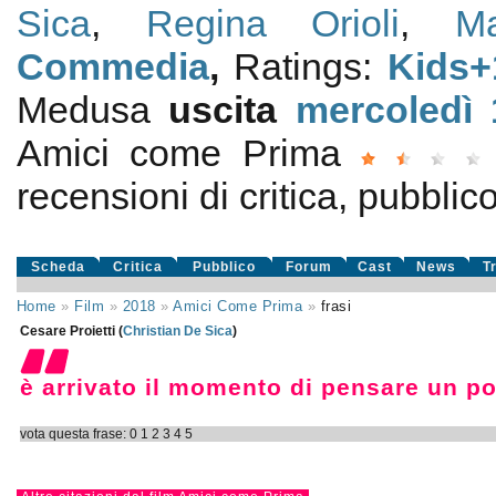
Sica
,
Regina Orioli
,
M
Commedia
,
Ratings:
Kids+
Medusa
uscita
mercoledì 
Amici come Prima
recensioni di critica, pubblico
Scheda
Critica
Pubblico
Forum
Cast
News
T
Home
»
Film
»
2018
»
Amici Come Prima
»
frasi
Cesare Proietti (
Christian De Sica
)
è arrivato il momento di pensare un po
vota questa frase:
0
1
2
3
4
5