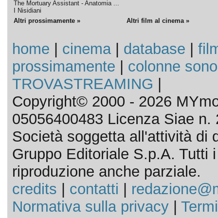
The Mortuary Assistant - Anatomia ...
I Nisidiani
Altri prossimamente »
Altri film al cinema »
home
|
cinema
|
database
|
fil
prossimamente
|
colonne sono
TROVASTREAMING
|
Copyright© 2000 - 2026 MYmov
05056400483 Licenza Siae n. 
Società soggetta all'attività d
Gruppo Editoriale S.p.A. Tutti i d
riproduzione anche parziale.
credits
|
contatti
|
redazione@m
Normativa sulla privacy
|
Termi