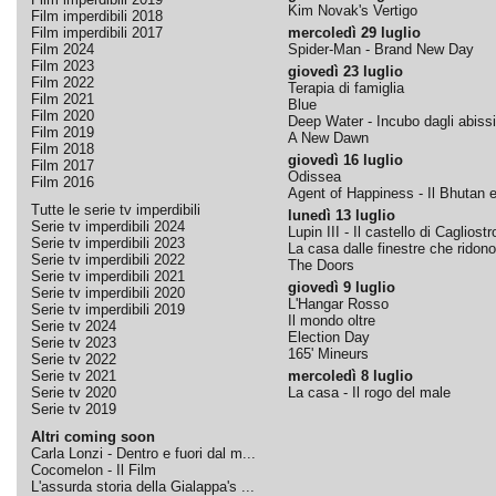
Kim Novak's Vertigo
Film imperdibili 2018
Film imperdibili 2017
mercoledì 29 luglio
Film 2024
Spider-Man - Brand New Day
Film 2023
giovedì 23 luglio
Film 2022
Terapia di famiglia
Film 2021
Blue
Film 2020
Deep Water - Incubo dagli abissi
Film 2019
A New Dawn
Film 2018
giovedì 16 luglio
Film 2017
Odissea
Film 2016
Agent of Happiness - Il Bhutan e 
Tutte le serie tv imperdibili
lunedì 13 luglio
Serie tv imperdibili 2024
Lupin III - Il castello di Cagliostr
Serie tv imperdibili 2023
La casa dalle finestre che ridono
Serie tv imperdibili 2022
The Doors
Serie tv imperdibili 2021
giovedì 9 luglio
Serie tv imperdibili 2020
L'Hangar Rosso
Serie tv imperdibili 2019
Il mondo oltre
Serie tv 2024
Election Day
Serie tv 2023
165' Mineurs
Serie tv 2022
Serie tv 2021
mercoledì 8 luglio
Serie tv 2020
La casa - Il rogo del male
Serie tv 2019
Altri coming soon
Carla Lonzi - Dentro e fuori dal m...
Cocomelon - Il Film
L'assurda storia della Gialappa's ...