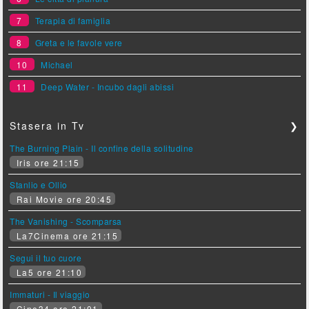
7
Terapia di famiglia
8
Greta e le favole vere
10
Michael
11
Deep Water - Incubo dagli abissi
Stasera in Tv
❯
The Burning Plain - Il confine della solitudine
Iris ore 21:15
Stanlio e Ollio
Rai Movie ore 20:45
The Vanishing - Scomparsa
La7Cinema ore 21:15
Segui il tuo cuore
La5 ore 21:10
Immaturi - Il viaggio
Cine34 ore 21:01