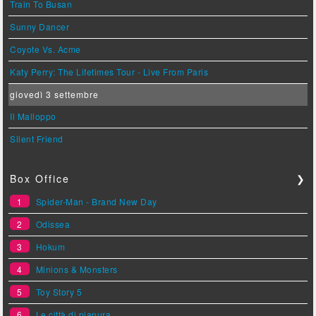
Train To Busan
Sunny Dancer
Coyote Vs. Acme
Katy Perry: The Lifetimes Tour - Live From Paris
giovedì 3 settembre
Il Malloppo
Silent Friend
Box Office
❯
1
Spider-Man - Brand New Day
2
Odissea
3
Hokum
4
Minions & Monsters
5
Toy Story 5
6
Le città di pianura