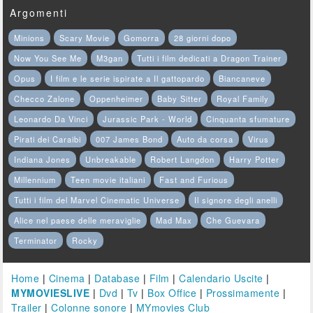
Argomenti
Minions
Scary Movie
Gomorra
28 giorni dopo
Now You See Me
M3gan
Tutti i film dedicati a Dragon Trainer
Opus
I film e le serie ispirate a Il gattopardo
Biancaneve
Checco Zalone
Oppenheimer
Baby Sitter
Royal Family
Leonardo Da Vinci
Jurassic Park - World
Cinquanta sfumature
Pirati dei Caraibi
007 James Bond
Auto da corsa
Virus
Indiana Jones
Unbreakable
Robert Langdon
Harry Potter
Millennium
Teen movie italiani
Fast and Furious
Tutti i film del Marvel Cinematic Universe
Il signore degli anelli
Alice nel paese delle meraviglie
Mad Max
Che Guevara
Terminator
Rocky
Home
|
Cinema
|
Database
|
Film
|
Calendario Uscite
|
MYMOVIESLIVE
|
Dvd
|
Tv
|
Box Office
|
Prossimamente
|
Trailer
|
Colonne sonore
|
MYmovies Club