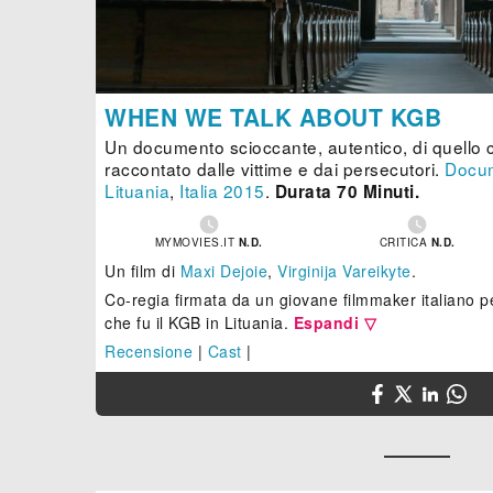
WHEN WE TALK ABOUT KGB
Un documento scioccante, autentico, di quello ch
raccontato dalle vittime e dai persecutori.
Docum
Lituania
,
Italia
2015
.
Durata 70 Minuti.


MYMOVIES.IT
N.D.
CRITICA
N.D.
Un film di
Maxi Dejoie
,
Virginija Vareikyte
.
Co-regia firmata da un giovane filmmaker italiano pe
che fu il KGB in Lituania.
Espandi ▽
Recensione
|
Cast
|