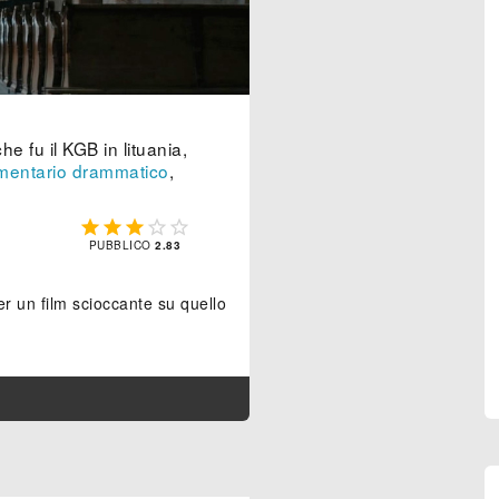
e fu il KGB in lituania,
entario drammatico
,





PUBBLICO
2.83
r un film scioccante su quello