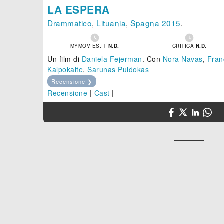
LA ESPERA
Drammatico
,
Lituania
,
Spagna
2015
.


MYMOVIES.IT
N.D.
CRITICA
N.D.
Un film di
Daniela Fejerman
.
Con
Nora Navas
,
Fran
Kalpokaite
,
Sarunas Puidokas
Recensione ❯
Recensione
|
Cast
|