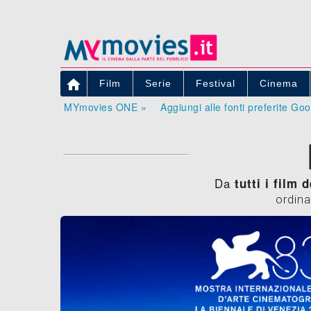

Film
Serie
Festival
Cinema
MYmovies ONE »
Aggiungi alle fonti preferite Go
Da
tutti i film 
ordina