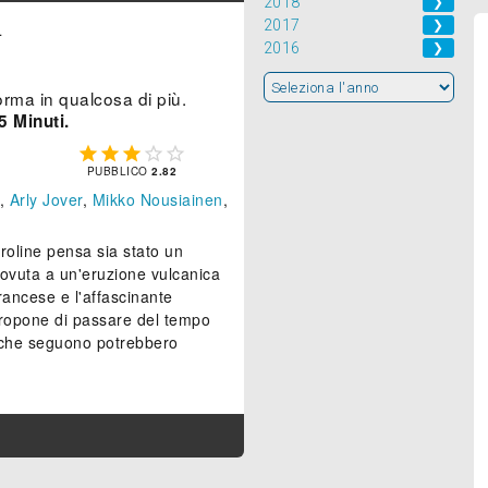
2018
❯
2017
❯
.
2016
❯
forma in qualcosa di più.
5 Minuti.





PUBBLICO
2.82
,
Arly Jover
,
Mikko Nousiainen
,
roline pensa sia stato un
ovuta a un'eruzione vulcanica
 francese e l'affascinante
 propone di passare del tempo
e che seguono potrebbero