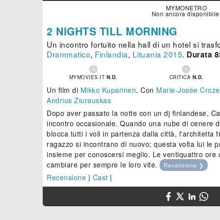
MYMONETRO
Non ancora disponibile
2 NIGHTS TILL MORNING
Un incontro fortuito nella hall di un hotel si tras
Drammatico
,
Finlandia
,
Lituania
2015
.
Durata 8


MYMOVIES.IT
N.D.
CRITICA
N.D.
Un film di
Mikko Kuparinen
.
Con
Marie-Josée Croze
Andrius Ziurauskas
Dopo aver passato la notte con un dj finlandese, Ca
incontro occasionale. Quando una nube di cenere d
blocca tutti i voli in partenza dalla città, l'architetta
ragazzo si incontrano di nuovo; questa volta lui le
insieme per conoscersi meglio. Le ventiquattro or
cambiare per sempre le loro vite.
Recensione ❯
Recensione
|
Cast
|