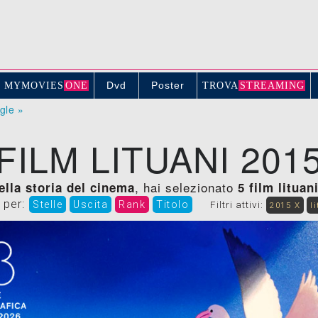
Dvd
Poster
MYMOVIE
S
ONE
TROV
A
STREAMING
ogle »
FILM LITUANI 201
, hai selezionato
della storia del cinema
5 film lituan
 per:
Stelle
Uscita
Rank
Titolo
Filtri attivi:
2015 X
l