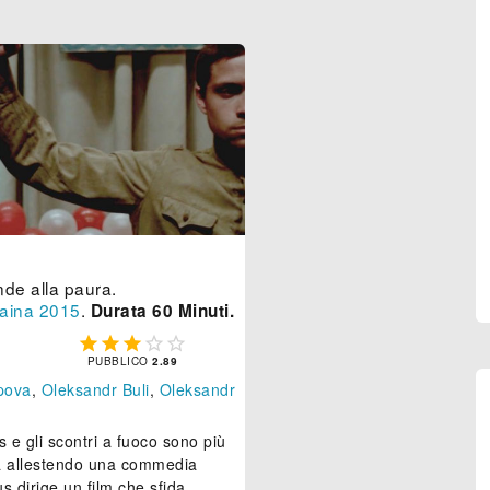
nde alla paura.
aina
2015
.
Durata 60 Minuti.





PUBBLICO
2.89
pova
,
Oleksandr Buli
,
Oleksandr
 e gli scontri a fuoco sono più
ta allestendo una commedia
 dirige un film che sfida