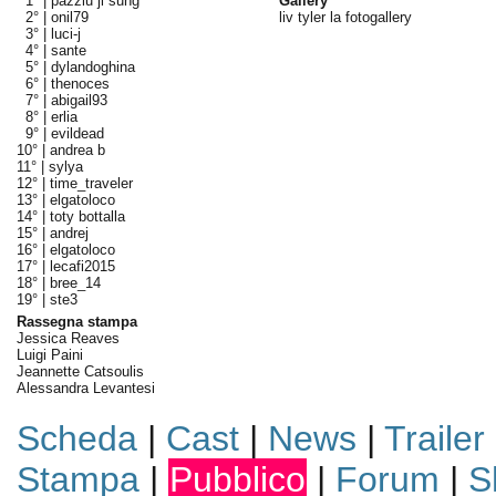
1° |
pazziu ji sung
Gallery
2° |
onil79
liv tyler la fotogallery
3° |
luci-j
4° |
sante
5° |
dylandoghina
6° |
thenoces
7° |
abigail93
8° |
erlia
9° |
evildead
10° |
andrea b
11° |
sylya
12° |
time_traveler
13° |
elgatoloco
14° |
toty bottalla
15° |
andrej
16° |
elgatoloco
17° |
lecafi2015
18° |
bree_14
19° |
ste3
Rassegna stampa
Jessica Reaves
Luigi Paini
Jeannette Catsoulis
Alessandra Levantesi
Scheda
|
Cast
|
News
|
Trailer
Stampa
|
Pubblico
|
Forum
|
S