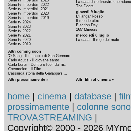
Serie tv imperdibili 2023
La casa dalle finestre che ridono
Serie tv imperdibili 2022
The Doors
Serie tv imperdibili 2021
giovedì 9 luglio
Serie tv imperdibili 2020
L'Hangar Rosso
Serie tv imperdibili 2019
Il mondo oltre
Serie tv 2024
Election Day
Serie tv 2023
165' Mineurs
Serie tv 2022
Serie tv 2021
mercoledì 8 luglio
Serie tv 2020
La casa - Il rogo del male
Serie tv 2019
Altri coming soon
'O Sang - Il miracolo di San Gennaro
Carlo Acutis - Il giovane santo
Carla Lonzi - Dentro e fuori dal m...
Cocomelon - Il Film
L'assurda storia della Gialappa's ...
Altri prossimamente »
Altri film al cinema »
home
|
cinema
|
database
|
fil
prossimamente
|
colonne sono
TROVASTREAMING
|
Copyright© 2000 - 2026 MYmov