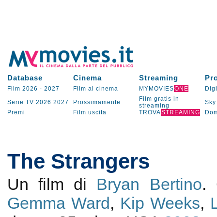
Database
Cinema
Streaming
Pr
Film 2026
-
2027
Film al cinema
MYMOVIES
ONE
Digi
Film gratis in
Serie TV
2026
2027
Prossimamente
Sky
streaming
Premi
Film uscita
TROVA
STREAMING
Dom
The Strangers
Un film di
Bryan Bertino
.
Gemma Ward
,
Kip Weeks
,