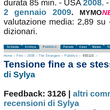
durata 85 min. - USA
2008
. 
2
gennaio 2009
.
MYMO
N
valutazione media:
2,89
su
dizionari.
Scheda
Critica
Pubblico
Forum
Cast
News
T
Home
»
Film
»
2008
»
The Strangers
»
Pubblico
»
655110
»
Tensione fine a se ste
di Sylya
Feedback: 3126 |
altri com
recensioni di Sylya