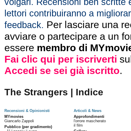
volgari. Recensioni ben scritte 
lettori contribuiranno a migliorar
Per lasciare una r
feedback.
avviare o partecipare a un f
essere
membro di MYmovie
Fai clic qui per iscriverti
su
Accedi se sei già iscritto
.
The Strangers | Indice
Recensioni & Opinionisti
Articoli & News
MYmovies
Approfondimenti
Giancarlo Zappoli
l'orrore mascherato
il film
Pubblico (per gradimento)