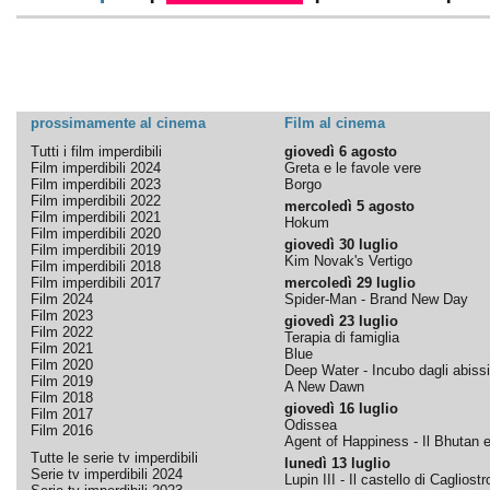
prossimamente al cinema
Film al cinema
Tutti i film imperdibili
giovedì 6 agosto
Film imperdibili 2024
Greta e le favole vere
Film imperdibili 2023
Borgo
Film imperdibili 2022
mercoledì 5 agosto
Film imperdibili 2021
Hokum
Film imperdibili 2020
giovedì 30 luglio
Film imperdibili 2019
Kim Novak's Vertigo
Film imperdibili 2018
Film imperdibili 2017
mercoledì 29 luglio
Film 2024
Spider-Man - Brand New Day
Film 2023
giovedì 23 luglio
Film 2022
Terapia di famiglia
Film 2021
Blue
Film 2020
Deep Water - Incubo dagli abissi
Film 2019
A New Dawn
Film 2018
giovedì 16 luglio
Film 2017
Odissea
Film 2016
Agent of Happiness - Il Bhutan e 
Tutte le serie tv imperdibili
lunedì 13 luglio
Serie tv imperdibili 2024
Lupin III - Il castello di Cagliostr