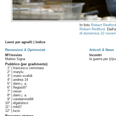
In foto
Robert Redfor
Robert Redford
. Dall'
di domenica 22 nove
Leoni per agnelli | Indice
Recensioni & Opinionisti
Articoli & News
MYmovies
Incontri
Matteo Signa
la guerra per (ri)
Pubblico (per gradimento)
1° |
francesco cerminara
2° |
marylu
3° |
mario scafidi
4° |
andrea 14
5° |
dario j. a.
6° |
flegias87
7° |
reiver
8° |
dario j. a.
9° |
vandamme84
10° |
elgatoloco
11° |
mik67
12° |
lucio
Rassegna stampa