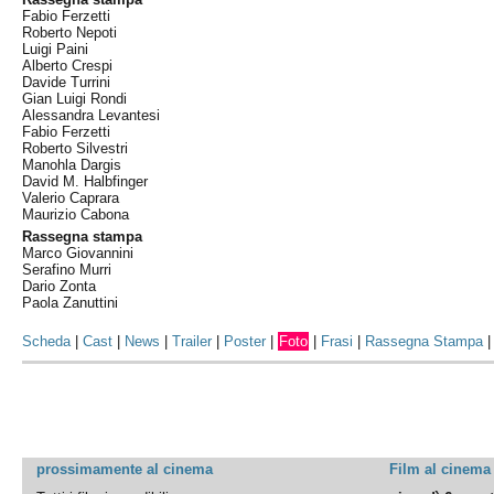
Fabio Ferzetti
Roberto Nepoti
Luigi Paini
Alberto Crespi
Davide Turrini
Gian Luigi Rondi
Alessandra Levantesi
Fabio Ferzetti
Roberto Silvestri
Manohla Dargis
David M. Halbfinger
Valerio Caprara
Maurizio Cabona
Rassegna stampa
Marco Giovannini
Serafino Murri
Dario Zonta
Paola Zanuttini
Scheda
|
Cast
|
News
|
Trailer
|
Poster
|
Foto
|
Frasi
|
Rassegna Stampa
prossimamente al cinema
Film al cinema