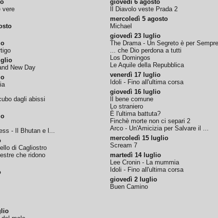
to
giovedì 6 agosto
e vere
Il Diavolo veste Prada 2
mercoledì 5 agosto
osto
Michael
giovedì 23 luglio
io
The Drama - Un Segreto è per Sempr
tigo
... che Dio perdona a tutti
Los Domingos
glio
Le Aquile della Repubblica
rand New Day
venerdì 17 luglio
io
Idoli - Fino all'ultima corsa
ia
giovedì 16 luglio
ubo dagli abissi
Il bene comune
Lo straniero
È l'ultima battuta?
io
Finchè morte non ci separi 2
Arco - Un'Amicizia per Salvare il ...
ss - Il Bhutan e l...
mercoledì 15 luglio
o
Scream 7
tello di Cagliostro
nestre che ridono
martedì 14 luglio
Lee Cronin - La mummia
Idoli - Fino all'ultima corsa
o
giovedì 2 luglio
Buen Camino
lio