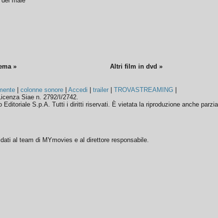
o del male
nema »
Altri film in dvd »
mente
|
colonne sonore
|
Accedi
|
trailer
|
TROVASTREAMING
|
icenza Siae n. 2792/I/2742.
ditoriale S.p.A. Tutti i diritti riservati. È vietata la riproduzione anche parzia
ffidati al team di MYmovies e al direttore responsabile.