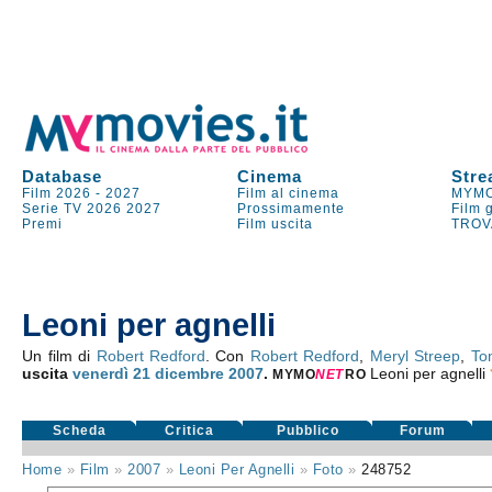
Database
Cinema
Stre
Film 2026
-
2027
Film al cinema
MYMO
Serie TV
2026
2027
Prossimamente
Film 
Premi
Film uscita
TROV
Leoni per agnelli
Un film di
Robert Redford
. Con
Robert Redford
,
Meryl Streep
,
To
uscita
venerdì 21
dicembre 2007
.
Leoni per agnelli
MYMO
NE
T
RO
Scheda
Critica
Pubblico
Forum
Home
»
Film
»
2007
»
Leoni Per Agnelli
»
Foto
»
248752