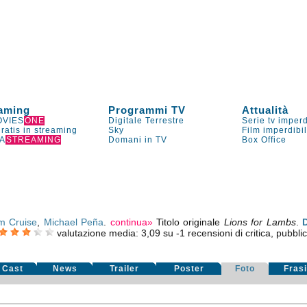
aming
Programmi TV
Attualità
VIES
ONE
Digitale Terrestre
Serie tv imperd
gratis in streaming
Sky
Film imperdibi
A
STREAMING
Domani in TV
Box Office
m Cruise
,
Michael Peña
.
continua»
Titolo originale
Lions for Lambs
.
valutazione media:
3,09
su
-1
recensioni di critica, pubblic
Cast
News
Trailer
Poster
Foto
Fras