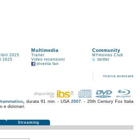
Multimedia
Community
ibili 2025
Trailer
MYmovies Club
li 2025
Video recensioni
twitter
diventa fan
ricerca avanzata
Drammatico
,
durata 91 min. - USA
2007
. - 20th Century Fox Italia
o e dizionari.
i
Streaming