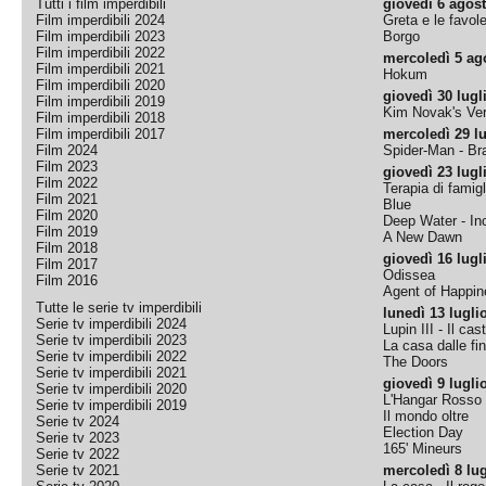
Tutti i film imperdibili
giovedì 6 agos
Film imperdibili 2024
Greta e le favol
Film imperdibili 2023
Borgo
Film imperdibili 2022
mercoledì 5 ag
Film imperdibili 2021
Hokum
Film imperdibili 2020
giovedì 30 lugl
Film imperdibili 2019
Kim Novak's Ver
Film imperdibili 2018
Film imperdibili 2017
mercoledì 29 lu
Film 2024
Spider-Man - B
Film 2023
giovedì 23 lugl
Film 2022
Terapia di famigl
Film 2021
Blue
Film 2020
Deep Water - Inc
Film 2019
A New Dawn
Film 2018
giovedì 16 lugl
Film 2017
Odissea
Film 2016
Agent of Happine
Tutte le serie tv imperdibili
lunedì 13 lugli
Serie tv imperdibili 2024
Lupin III - Il cas
Serie tv imperdibili 2023
La casa dalle fi
Serie tv imperdibili 2022
The Doors
Serie tv imperdibili 2021
giovedì 9 lugli
Serie tv imperdibili 2020
L'Hangar Rosso
Serie tv imperdibili 2019
Il mondo oltre
Serie tv 2024
Election Day
Serie tv 2023
165' Mineurs
Serie tv 2022
Serie tv 2021
mercoledì 8 lug