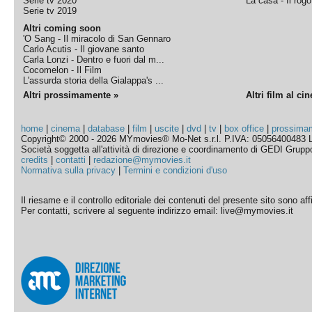
Serie tv 2020
La casa - Il rog
Serie tv 2019
Altri coming soon
'O Sang - Il miracolo di San Gennaro
Carlo Acutis - Il giovane santo
Carla Lonzi - Dentro e fuori dal m...
Cocomelon - Il Film
L'assurda storia della Gialappa's ...
Altri prossimamente »
Altri film al ci
home
|
cinema
|
database
|
film
|
uscite
|
dvd
|
tv
|
box office
|
prossima
Copyright© 2000 - 2026 MYmovies® Mo-Net s.r.l. P.IVA: 05056400483 L
Società soggetta all'attività di direzione e coordinamento di GEDI Gruppo E
credits
|
contatti
|
redazione@mymovies.it
Normativa sulla privacy
|
Termini e condizioni d'uso
Il riesame e il controllo editoriale dei contenuti del presente sito sono a
Per contatti, scrivere al seguente indirizzo email: live@mymovies.it