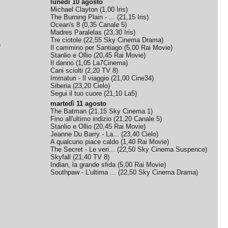
lunedì 10 agosto
Michael Clayton
(
1,00
Iris
)
The Burning Plain - ...
(
21,15
Iris
)
Ocean's 8
(
0,35
Canale 5
)
Madres Paralelas
(
23,30
Iris
)
Tre ciotole
(
22,55
Sky Cinema Drama
)
e
Il cammino per Santiago
(
5,00
Rai Movie
)
Stanlio e Ollio
(
20,45
Rai Movie
)
Il danno
(
1,05
La7Cinema
)
Cani sciolti
(
2,20
TV 8
)
Immaturi - Il viaggio
(
21,00
Cine34
)
Siberia
(
23,20
Cielo
)
Segui il tuo cuore
(
21,10
La5
)
martedì 11 agosto
The Batman
(
21,15
Sky Cinema 1
)
Fino all'ultimo indizio
(
21,20
Canale 5
)
Stanlio e Ollio
(
20,45
Rai Movie
)
Jeanne Du Barry - La...
(
23,40
Cielo
)
A qualcuno piace caldo
(
1,40
Rai Movie
)
The Secret - Le veri...
(
22,50
Sky Cinema Suspence
)
Skyfall
(
21,40
TV 8
)
Indian, la grande sfida
(
5,00
Rai Movie
)
Southpaw - L'ultima ...
(
22,50
Sky Cinema Drama
)