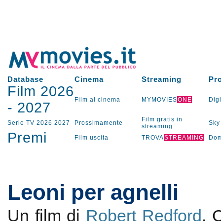
Database
Cinema
Streaming
Pr
Film 2026
Film al cinema
MYMOVIES
ONE
Digi
-
2027
Film gratis in
Serie TV
2026
2027
Prossimamente
Sky
streaming
Premi
Film uscita
TROVA
STREAMING
Dom
Leoni per agnelli
Un film di
Robert Redford
. 