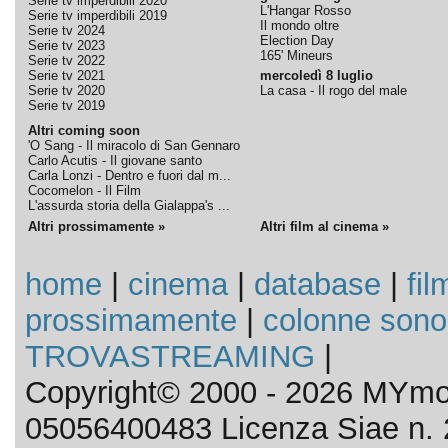
Serie tv imperdibili 2020
L'Hangar Rosso
Serie tv imperdibili 2019
Il mondo oltre
Serie tv 2024
Election Day
Serie tv 2023
165' Mineurs
Serie tv 2022
Serie tv 2021
mercoledì 8 luglio
Serie tv 2020
La casa - Il rogo del male
Serie tv 2019
Altri coming soon
'O Sang - Il miracolo di San Gennaro
Carlo Acutis - Il giovane santo
Carla Lonzi - Dentro e fuori dal m...
Cocomelon - Il Film
L'assurda storia della Gialappa's ...
Altri prossimamente »
Altri film al cinema »
home
|
cinema
|
database
|
fil
prossimamente
|
colonne sono
TROVASTREAMING
|
Copyright© 2000 - 2026 MYmov
05056400483 Licenza Siae n. 