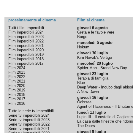
prossimamente al cinema
Film al cinema
Tutti i film imperdibili
giovedì 6 agosto
Film imperdibili 2024
Greta e le favole vere
Film imperdibili 2023
Borgo
Film imperdibili 2022
mercoledì 5 agosto
Film imperdibili 2021
Hokum
Film imperdibili 2020
giovedì 30 luglio
Film imperdibili 2019
Kim Novak's Vertigo
Film imperdibili 2018
Film imperdibili 2017
mercoledì 29 luglio
Film 2024
Spider-Man - Brand New Day
Film 2023
giovedì 23 luglio
Film 2022
Terapia di famiglia
Film 2021
Blue
Film 2020
Deep Water - Incubo dagli abissi
Film 2019
A New Dawn
Film 2018
giovedì 16 luglio
Film 2017
Odissea
Film 2016
Agent of Happiness - Il Bhutan e 
Tutte le serie tv imperdibili
lunedì 13 luglio
Serie tv imperdibili 2024
Lupin III - Il castello di Cagliostr
Serie tv imperdibili 2023
La casa dalle finestre che ridono
Serie tv imperdibili 2022
The Doors
Serie tv imperdibili 2021
giovedì 9 luglio