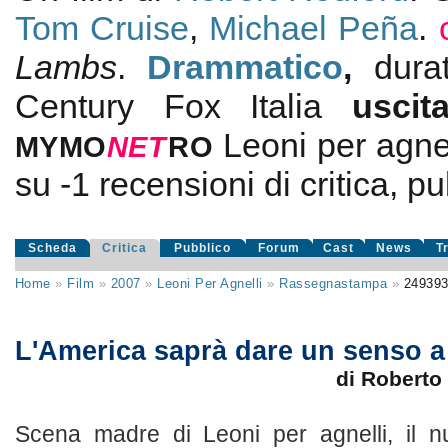
Tom Cruise
,
Michael Peña
.
Lambs
.
Drammatico
,
dur
Century Fox Italia
usci
Leoni per agnel
MYMO
NE
T
RO
su
-1
recensioni di critica, pu
Scheda
Critica
Pubblico
Forum
Cast
News
T
Home
»
Film
»
2007
»
Leoni Per Agnelli
»
Rassegnastampa
»
24939
L'America saprà dare un senso a
di Roberto 
Scena madre di Leoni per agnelli, il n