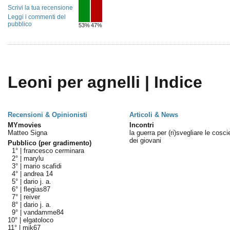
Scrivi la tua recensione
Leggi i commenti del
pubblico
53%
47%
Leoni per agnelli | Indice
Recensioni & Opinionisti
Articoli & News
MYmovies
Incontri
Matteo Signa
la guerra per (ri)svegliare le cosc
dei giovani
Pubblico (per gradimento)
1° |
francesco cerminara
2° |
marylu
3° |
mario scafidi
4° |
andrea 14
5° |
dario j. a.
6° |
flegias87
7° |
reiver
8° |
dario j. a.
9° |
vandamme84
10° |
elgatoloco
11° |
mik67