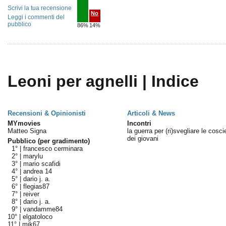
Scrivi la tua recensione
No
Leggi i commenti del
pubblico
86%
14%
Leoni per agnelli | Indice
Recensioni & Opinionisti
Articoli & News
MYmovies
Incontri
Matteo Signa
la guerra per (ri)svegliare le cosc
dei giovani
Pubblico (per gradimento)
1° |
francesco cerminara
2° |
marylu
3° |
mario scafidi
4° |
andrea 14
5° |
dario j. a.
6° |
flegias87
7° |
reiver
8° |
dario j. a.
9° |
vandamme84
10° |
elgatoloco
11° |
mik67