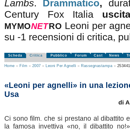
Lambs
.
Drammatico
,
dur
Century Fox Italia
usci
Leoni per agnel
MYMO
NE
T
RO
su
-1
recensioni di critica, pu
Scheda
Critica
Pubblico
Forum
Cast
News
T
Home
»
Film
»
2007
»
Leoni Per Agnelli
»
Rassegnastampa
»
25344
«Leoni per agnelli» in una lezio
Usa
di 
Ci sono film. che si prestano al dibattito
la famosa invettiva «no, il dibattito no!