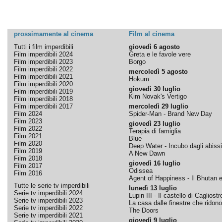
prossimamente al cinema
Film al cinema
Tutti i film imperdibili
giovedì 6 agosto
Film imperdibili 2024
Greta e le favole vere
Film imperdibili 2023
Borgo
Film imperdibili 2022
mercoledì 5 agosto
Film imperdibili 2021
Hokum
Film imperdibili 2020
giovedì 30 luglio
Film imperdibili 2019
Kim Novak's Vertigo
Film imperdibili 2018
Film imperdibili 2017
mercoledì 29 luglio
Film 2024
Spider-Man - Brand New Day
Film 2023
giovedì 23 luglio
Film 2022
Terapia di famiglia
Film 2021
Blue
Film 2020
Deep Water - Incubo dagli abissi
Film 2019
A New Dawn
Film 2018
giovedì 16 luglio
Film 2017
Odissea
Film 2016
Agent of Happiness - Il Bhutan e 
Tutte le serie tv imperdibili
lunedì 13 luglio
Serie tv imperdibili 2024
Lupin III - Il castello di Cagliostr
Serie tv imperdibili 2023
La casa dalle finestre che ridono
Serie tv imperdibili 2022
The Doors
Serie tv imperdibili 2021
giovedì 9 luglio