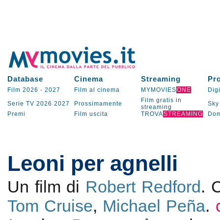
Database
Cinema
Streaming
Pr
Film 2026
-
2027
Film al cinema
MYMOVIES
ONE
Digi
Film gratis in
Serie TV
2026
2027
Prossimamente
Sky
streaming
Premi
Film uscita
TROVA
STREAMING
Dom
Leoni per agnelli
Un film di
Robert Redford
. 
Tom Cruise
,
Michael Peña
.