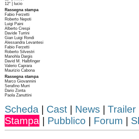
12° |
lucio
Rassegna stampa
Fabio Ferzetti
Roberto Nepoti
Luigi Paini
Alberto Crespi
Davide Turrini
Gian Luigi Rondi
Alessandra Levantesi
Fabio Ferzetti
Roberto Silvestri
Manohla Dargis
David M. Halbfinger
Valerio Caprara
Maurizio Cabona
Rassegna stampa
Marco Giovannini
Serafino Murri
Dario Zonta
Paola Zanuttini
Scheda
|
Cast
|
News
|
Trailer
Stampa
|
Pubblico
|
Forum
|
S