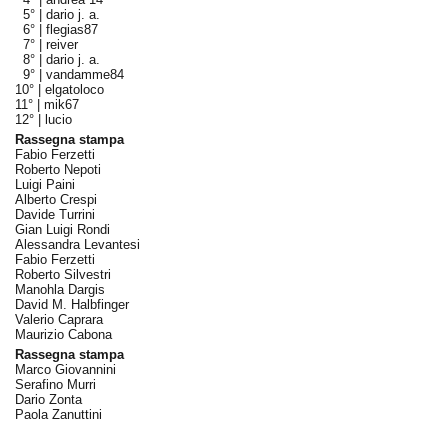
5° |
dario j. a.
6° |
flegias87
7° |
reiver
8° |
dario j. a.
9° |
vandamme84
10° |
elgatoloco
11° |
mik67
12° |
lucio
Rassegna stampa
Fabio Ferzetti
Roberto Nepoti
Luigi Paini
Alberto Crespi
Davide Turrini
Gian Luigi Rondi
Alessandra Levantesi
Fabio Ferzetti
Roberto Silvestri
Manohla Dargis
David M. Halbfinger
Valerio Caprara
Maurizio Cabona
Rassegna stampa
Marco Giovannini
Serafino Murri
Dario Zonta
Paola Zanuttini