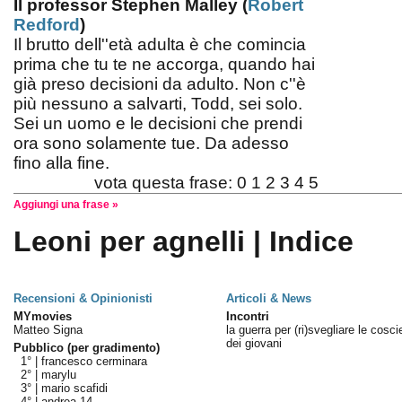
Il professor Stephen Malley (
Robert
Redford
)
Il brutto dell''età adulta è che comincia
prima che tu te ne accorga, quando hai
già preso decisioni da adulto. Non c''è
più nessuno a salvarti, Todd, sei solo.
Sei un uomo e le decisioni che prendi
ora sono solamente tue. Da adesso
fino alla fine.
vota questa frase:
0
1
2
3
4
5
Aggiungi una frase »
Leoni per agnelli | Indice
Recensioni & Opinionisti
Articoli & News
MYmovies
Incontri
Matteo Signa
la guerra per (ri)svegliare le cosc
dei giovani
Pubblico (per gradimento)
1° |
francesco cerminara
2° |
marylu
3° |
mario scafidi
4° |
andrea 14