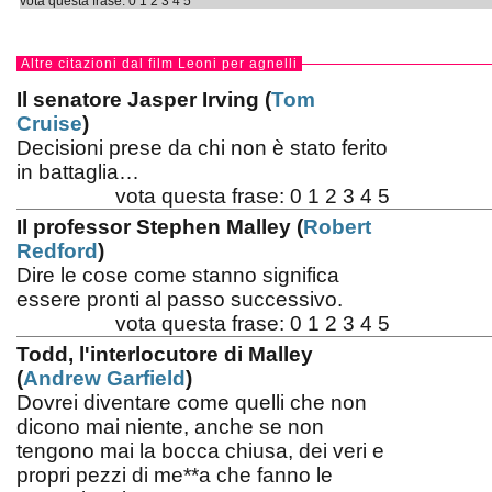
vota questa frase:
0
1
2
3
4
5
Altre citazioni dal film Leoni per agnelli
Il senatore Jasper Irving (
Tom
Cruise
)
Decisioni prese da chi non è stato ferito
in battaglia…
vota questa frase:
0
1
2
3
4
5
Il professor Stephen Malley (
Robert
Redford
)
Dire le cose come stanno significa
essere pronti al passo successivo.
vota questa frase:
0
1
2
3
4
5
Todd, l'interlocutore di Malley
(
Andrew Garfield
)
Dovrei diventare come quelli che non
dicono mai niente, anche se non
tengono mai la bocca chiusa, dei veri e
propri pezzi di me**a che fanno le