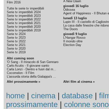
A New Dawn
Film 2016
giovedì 16 luglio
Tutte le serie tv imperdibili
Odissea
Serie tv imperdibili 2024
Agent of Happiness - Il Bhutan e 
Serie tv imperdibili 2023
lunedì 13 luglio
Serie tv imperdibili 2022
Lupin III - Il castello di Cagliostr
Serie tv imperdibili 2021
La casa dalle finestre che ridono
Serie tv imperdibili 2020
The Doors
Serie tv imperdibili 2019
Serie tv 2024
giovedì 9 luglio
Serie tv 2023
L'Hangar Rosso
Serie tv 2022
Il mondo oltre
Serie tv 2021
Election Day
Serie tv 2020
Serie tv 2019
Altri coming soon
'O Sang - Il miracolo di San Gennaro
Carlo Acutis - Il giovane santo
Carla Lonzi - Dentro e fuori dal m...
Cocomelon - Il Film
L'assurda storia della Gialappa's ...
Altri prossimamente »
Altri film al cinema »
home
|
cinema
|
database
|
fil
prossimamente
|
colonne sono