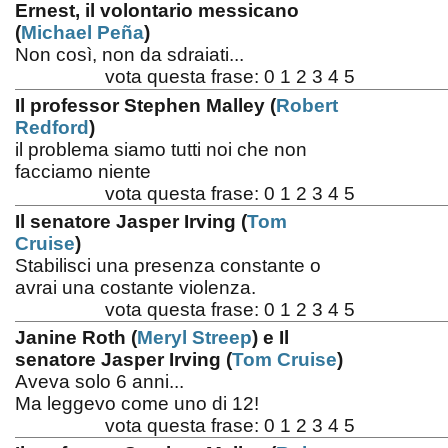
Ernest, il volontario messicano
(
Michael Peña
)
Non così, non da sdraiati...
vota questa frase:
0
1
2
3
4
5
Il professor Stephen Malley (
Robert
Redford
)
il problema siamo tutti noi che non
facciamo niente
vota questa frase:
0
1
2
3
4
5
Il senatore Jasper Irving (
Tom
Cruise
)
Stabilisci una presenza constante o
avrai una costante violenza.
vota questa frase:
0
1
2
3
4
5
Janine Roth (
Meryl Streep
) e Il
senatore Jasper Irving (
Tom Cruise
)
Aveva solo 6 anni...
Ma leggevo come uno di 12!
vota questa frase:
0
1
2
3
4
5