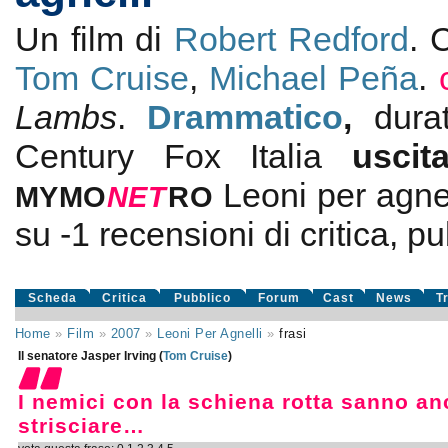
Un film di
Robert Redford
. 
Tom Cruise
,
Michael Peña
.
Lambs
.
Drammatico
,
dur
Century Fox Italia
usci
Leoni per agnel
MYMO
NE
T
RO
su
-1
recensioni di critica, pu
Scheda
Critica
Pubblico
Forum
Cast
News
T
Home
»
Film
»
2007
»
Leoni Per Agnelli
»
frasi
Il senatore Jasper Irving (
Tom Cruise
)
I nemici con la schiena rotta sanno an
strisciare…