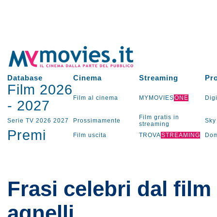
Database
Cinema
Streaming
Pr
Film 2026
Film al cinema
MYMOVIES
ONE
Digi
-
2027
Film gratis in
Serie TV
2026
2027
Prossimamente
Sky
streaming
Premi
Film uscita
TROVA
STREAMING
Dom
Frasi celebri dal film
agnelli