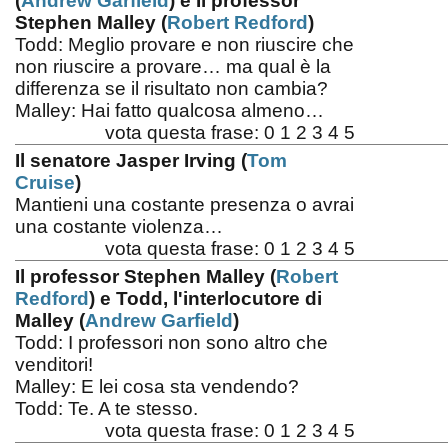
(
Andrew Garfield
) e Il professor
Stephen Malley (
Robert Redford
)
Todd: Meglio provare e non riuscire che
non riuscire a provare… ma qual è la
differenza se il risultato non cambia?
Malley: Hai fatto qualcosa almeno…
vota questa frase:
0
1
2
3
4
5
Il senatore Jasper Irving (
Tom
Cruise
)
Mantieni una costante presenza o avrai
una costante violenza…
vota questa frase:
0
1
2
3
4
5
Il professor Stephen Malley (
Robert
Redford
) e Todd, l'interlocutore di
Malley (
Andrew Garfield
)
Todd: I professori non sono altro che
venditori!
Malley: E lei cosa sta vendendo?
Todd: Te. A te stesso.
vota questa frase:
0
1
2
3
4
5