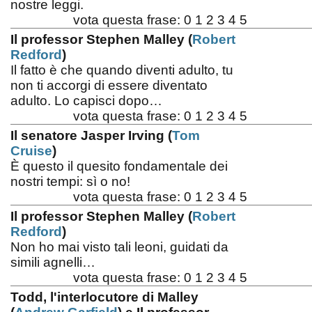
nostre leggi.
vota questa frase:
0
1
2
3
4
5
Il professor Stephen Malley (
Robert
Redford
)
Il fatto è che quando diventi adulto, tu
non ti accorgi di essere diventato
adulto. Lo capisci dopo…
vota questa frase:
0
1
2
3
4
5
Il senatore Jasper Irving (
Tom
Cruise
)
È questo il quesito fondamentale dei
nostri tempi: sì o no!
vota questa frase:
0
1
2
3
4
5
Il professor Stephen Malley (
Robert
Redford
)
Non ho mai visto tali leoni, guidati da
simili agnelli…
vota questa frase:
0
1
2
3
4
5
Todd, l'interlocutore di Malley