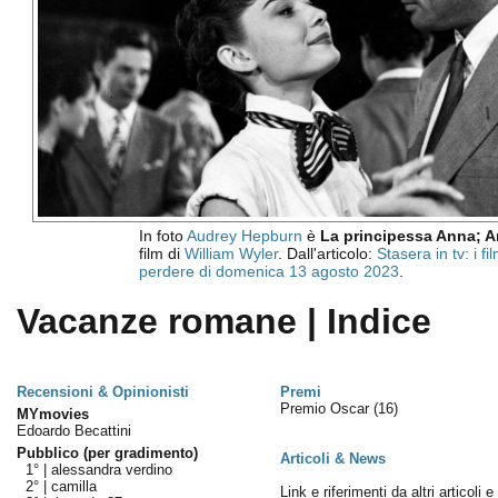
In foto
Audrey Hepburn
è
La principessa Anna; 
film di
William Wyler
. Dall'articolo:
Stasera in tv: i f
perdere di domenica 13 agosto 2023
.
Vacanze romane | Indice
Recensioni & Opinionisti
Premi
Premio Oscar
(16)
MYmovies
Edoardo Becattini
Pubblico (per gradimento)
Articoli & News
1° |
alessandra verdino
2° |
camilla
Link e riferimenti da altri articoli 