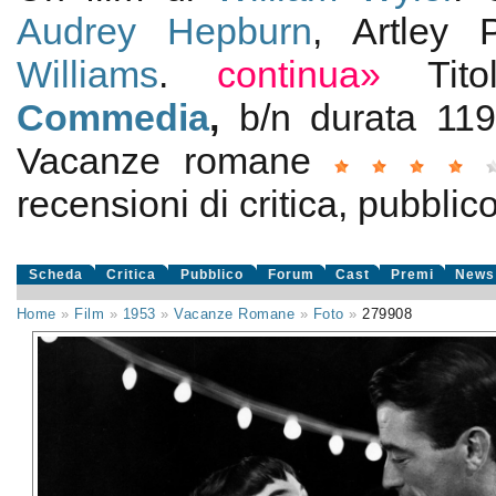
Audrey Hepburn
, Artley 
Williams
.
continua»
Tit
Commedia
,
b/n durata 1
Vacanze romane
recensioni di critica, pubblico
Scheda
Critica
Pubblico
Forum
Cast
Premi
News
Home
»
Film
»
1953
»
Vacanze Romane
»
Foto
»
279908