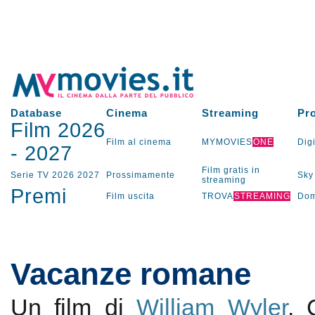
Database
Cinema
Streaming
Pr
Film 2026
Film al cinema
MYMOVIES
ONE
Digi
-
2027
Film gratis in
Serie TV
2026
2027
Prossimamente
Sky
streaming
Premi
Film uscita
TROVA
STREAMING
Dom
Vacanze romane
Un film di
William Wyler
.