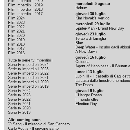
Film imperdibili 2020
mercoledì 5 agosto
Film imperdibili 2019
Hokum
Film imperdibili 2018
Film imperdibili 2017
giovedì 30 luglio
Film 2024
Kim Novak's Vertigo
Film 2023
mercoledì 29 luglio
Film 2022
Spider-Man - Brand New Day
Film 2021
giovedì 23 luglio
Film 2020
Terapia di famiglia
Film 2019
Blue
Film 2018
Deep Water - Incubo dagli abissi
Film 2017
A New Dawn
Film 2016
giovedì 16 luglio
Tutte le serie tv imperdibili
Odissea
Serie tv imperdibili 2024
Agent of Happiness - Il Bhutan e 
Serie tv imperdibili 2023
lunedì 13 luglio
Serie tv imperdibili 2022
Lupin III - Il castello di Cagliostr
Serie tv imperdibili 2021
La casa dalle finestre che ridono
Serie tv imperdibili 2020
The Doors
Serie tv imperdibili 2019
Serie tv 2024
giovedì 9 luglio
Serie tv 2023
L'Hangar Rosso
Serie tv 2022
Il mondo oltre
Serie tv 2021
Election Day
Serie tv 2020
Serie tv 2019
Altri coming soon
'O Sang - Il miracolo di San Gennaro
Carlo Acutis - Il giovane santo