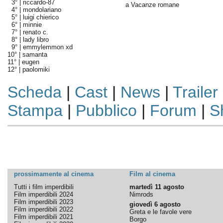
3° |
riccardo-87
a Vacanze romane
4° |
mondolariano
5° |
luigi chierico
6° |
minnie
7° |
renato c.
8° |
lady libro
9° |
emmylemmon xd
10° |
samanta
11° |
eugen
12° |
paolomiki
Scheda
|
Cast
|
News
|
Trailer
Stampa
|
Pubblico
|
Forum
|
S
prossimamente al cinema
Film al cinema
Tutti i film imperdibili
martedì 11 agosto
Film imperdibili 2024
Nimrods
Film imperdibili 2023
giovedì 6 agosto
Film imperdibili 2022
Greta e le favole vere
Film imperdibili 2021
Borgo