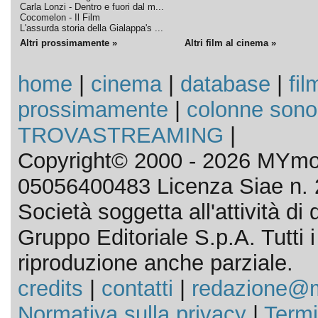
Carla Lonzi - Dentro e fuori dal m...
Cocomelon - Il Film
L'assurda storia della Gialappa's ...
Altri prossimamente »
Altri film al cinema »
home
|
cinema
|
database
|
fil
prossimamente
|
colonne sono
TROVASTREAMING
|
Copyright© 2000 - 2026 MYmov
05056400483 Licenza Siae n. 
Società soggetta all'attività d
Gruppo Editoriale S.p.A. Tutti i d
riproduzione anche parziale.
credits
|
contatti
|
redazione@m
Normativa sulla privacy
|
Termi