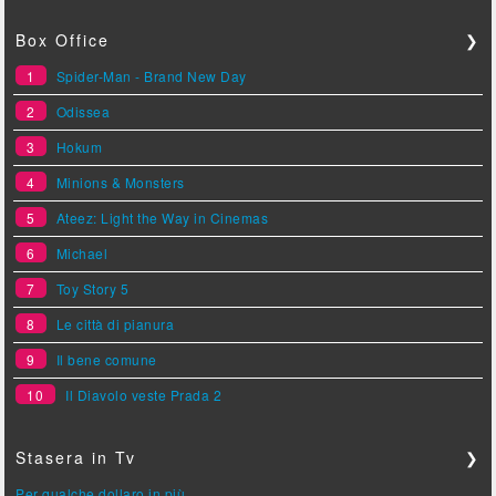
Box Office
❯
1
Spider-Man - Brand New Day
2
Odissea
3
Hokum
4
Minions & Monsters
5
Ateez: Light the Way in Cinemas
6
Michael
7
Toy Story 5
8
Le città di pianura
9
Il bene comune
10
Il Diavolo veste Prada 2
Stasera in Tv
❯
Per qualche dollaro in più