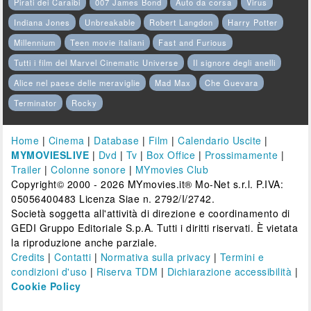
Pirati dei Caraibi
007 James Bond
Auto da corsa
Virus
Indiana Jones
Unbreakable
Robert Langdon
Harry Potter
Millennium
Teen movie italiani
Fast and Furious
Tutti i film del Marvel Cinematic Universe
Il signore degli anelli
Alice nel paese delle meraviglie
Mad Max
Che Guevara
Terminator
Rocky
Home
|
Cinema
|
Database
|
Film
|
Calendario Uscite
|
MYMOVIESLIVE
|
Dvd
|
Tv
|
Box Office
|
Prossimamente
|
Trailer
|
Colonne sonore
|
MYmovies Club
Copyright© 2000 - 2026 MYmovies.it® Mo-Net s.r.l. P.IVA:
05056400483 Licenza Siae n. 2792/I/2742.
Società soggetta all'attività di direzione e coordinamento di
GEDI Gruppo Editoriale S.p.A. Tutti i diritti riservati. È vietata
la riproduzione anche parziale.
Credits
|
Contatti
|
Normativa sulla privacy
|
Termini e
condizioni d'uso
|
Riserva TDM
|
Dichiarazione accessibilità
|
Cookie Policy