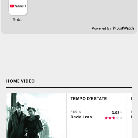
Powered by
HOME VIDEO
TEMPO D'ESTATE
IL
REGIA
3.03
REG
/5
David Lean
Dav