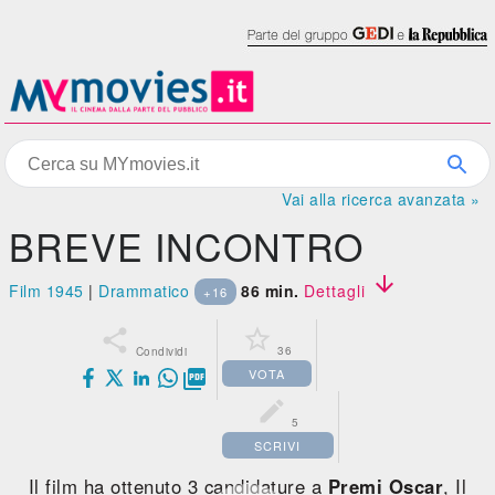
Vai alla ricerca avanzata »
BREVE INCONTRO

Film 1945
|
Drammatico
86 min.
Dettagli
+16


36
Condividi
VOTA


5
SCRIVI
Il film ha ottenuto 3 candidature a
Premi Oscar
, Il