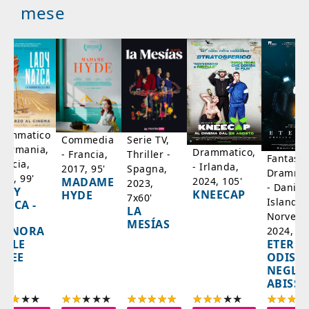
mese
rammatico
Serie TV,
Commedia
 Germania,
Drammatico,
Thriller -
- Francia,
Fantasci
rancia,
- Irlanda,
Spagna,
2017, 95'
Drammat
025, 99'
2024, 105'
MADAME
2023,
- Danim
ADY
KNEECAP
HYDE
7x60'
Islanda,
AZCA -
LA
Norvegi
A
MESÍAS
IGNORA
2024, 10
ETERNA
ELLE
ODISS
INEE
NEGLI
ABISSI