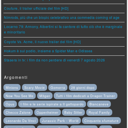
Couture, il trailer ufficiale del film [HD]
Nimrods, più che un biopic celebrativo una commedia coming of age
Locarno 79: Armony, Albertini si fa cantore di tutto ciò che è marginale
e minoritario
Coyote Vs. Acme, il nuovo trailer del film [HD]
Hokum è sul podio, insieme a Spider Man e Odissea
Stasera in tv: i film da non perdere di venerdì 7 agosto 2026
Argomenti
Minions
Scary Movie
Gomorra
28 giorni dopo
Now You See Me
M3gan
Tutti i film dedicati a Dragon Trainer
Opus
I film e le serie ispirate a Il gattopardo
Biancaneve
Checco Zalone
Oppenheimer
Baby Sitter
Royal Family
Leonardo Da Vinci
Jurassic Park - World
Cinquanta sfumature