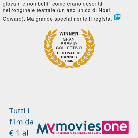
giovani e non belli" come erano descritti
nell'originale teatrale (un atto unico di Noel

Coward). Ma grande specialmente il regista.
WINNER
GRAN
PREMIO
COLLETTIVO
FESTIVAL DI
CANNES
1946
Tutti i
film da
€ 1 al