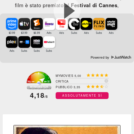
film è stato premiato al
Festival di Cannes
,
Powered by





MYMOVIES 5,00

CRITICA





PUBBLICO 3,35
4,18
ASSOLUTAMENTE SÌ
/5