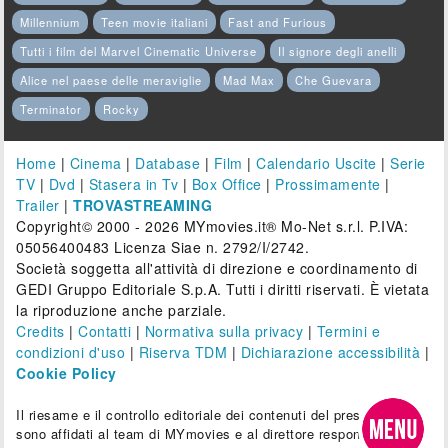
Millennium
Teen movie italiani
Fast and Furious
Tutti i film del Marvel Cinematic Universe
Il signore degli anelli
Alice nel paese delle meraviglie
Mad Max
Che Guevara
Terminator
Rocky
Home
|
Cinema
|
Database
|
Film
|
Calendario Uscite
|
Serie
TV
|
Dvd
|
Stasera in Tv
|
Box Office
|
Prossimamente
|
Trailer
|
TROVASTREAMING
Copyright© 2000 - 2026 MYmovies.it® Mo-Net s.r.l. P.IVA:
05056400483 Licenza Siae n. 2792/I/2742.
Società soggetta all'attività di direzione e coordinamento di
GEDI Gruppo Editoriale S.p.A. Tutti i diritti riservati. È vietata
la riproduzione anche parziale.
Credits
|
Contatti
|
Normativa sulla privacy
|
Termini e
condizioni d'uso
|
Riserva TDM
|
Dichiarazione accessibilità
|
Cookie Policy
Il riesame e il controllo editoriale dei contenuti del presente sito
sono affidati al team di MYmovies e al direttore responsabile.