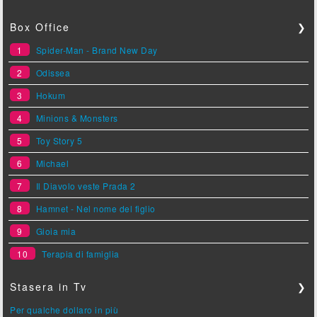
Box Office
❯
1
Spider-Man - Brand New Day
2
Odissea
3
Hokum
4
Minions & Monsters
5
Toy Story 5
6
Michael
7
Il Diavolo veste Prada 2
8
Hamnet - Nel nome del figlio
9
Gioia mia
10
Terapia di famiglia
Stasera in Tv
❯
Per qualche dollaro in più