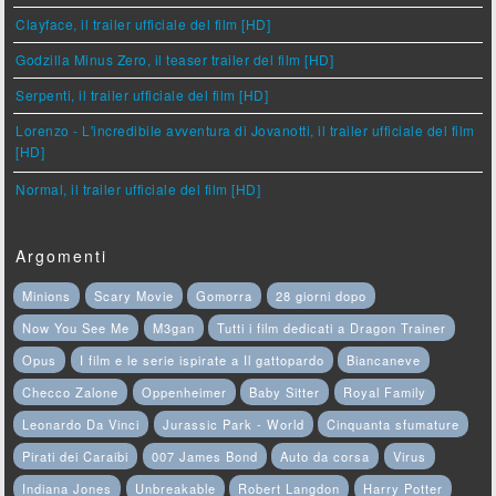
Clayface, il trailer ufficiale del film [HD]
Godzilla Minus Zero, il teaser trailer del film [HD]
Serpenti, il trailer ufficiale del film [HD]
Lorenzo - L'incredibile avventura di Jovanotti, il trailer ufficiale del film
[HD]
Normal, il trailer ufficiale del film [HD]
Argomenti
Minions
Scary Movie
Gomorra
28 giorni dopo
Now You See Me
M3gan
Tutti i film dedicati a Dragon Trainer
Opus
I film e le serie ispirate a Il gattopardo
Biancaneve
Checco Zalone
Oppenheimer
Baby Sitter
Royal Family
Leonardo Da Vinci
Jurassic Park - World
Cinquanta sfumature
Pirati dei Caraibi
007 James Bond
Auto da corsa
Virus
Indiana Jones
Unbreakable
Robert Langdon
Harry Potter