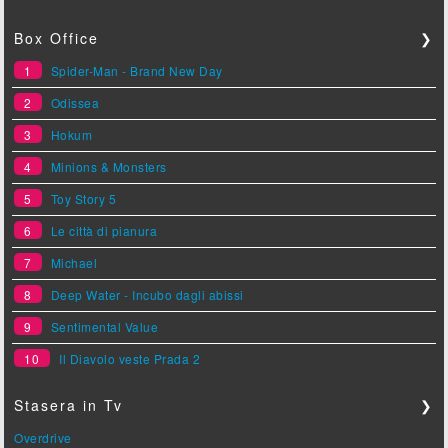
Box Office
❯
1
Spider-Man - Brand New Day
2
Odissea
3
Hokum
4
Minions & Monsters
5
Toy Story 5
6
Le città di pianura
7
Michael
8
Deep Water - Incubo dagli abissi
9
Sentimental Value
10
Il Diavolo veste Prada 2
Stasera in Tv
❯
Overdrive