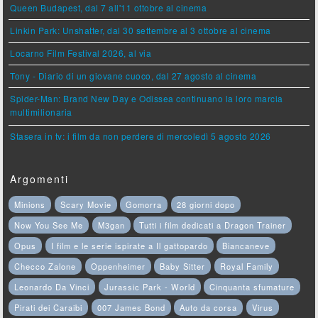
Queen Budapest, dal 7 all'11 ottobre al cinema
Linkin Park: Unshatter, dal 30 settembre al 3 ottobre al cinema
Locarno Film Festival 2026, al via
Tony - Diario di un giovane cuoco, dal 27 agosto al cinema
Spider-Man: Brand New Day e Odissea continuano la loro marcia
multimilionaria
Stasera in tv: i film da non perdere di mercoledì 5 agosto 2026
Argomenti
Minions
Scary Movie
Gomorra
28 giorni dopo
Now You See Me
M3gan
Tutti i film dedicati a Dragon Trainer
Opus
I film e le serie ispirate a Il gattopardo
Biancaneve
Checco Zalone
Oppenheimer
Baby Sitter
Royal Family
Leonardo Da Vinci
Jurassic Park - World
Cinquanta sfumature
Pirati dei Caraibi
007 James Bond
Auto da corsa
Virus