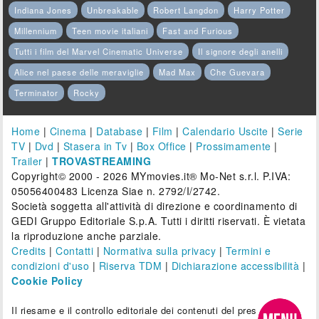
Indiana Jones
Unbreakable
Robert Langdon
Harry Potter
Millennium
Teen movie italiani
Fast and Furious
Tutti i film del Marvel Cinematic Universe
Il signore degli anelli
Alice nel paese delle meraviglie
Mad Max
Che Guevara
Terminator
Rocky
Home
|
Cinema
|
Database
|
Film
|
Calendario Uscite
|
Serie
TV
|
Dvd
|
Stasera in Tv
|
Box Office
|
Prossimamente
|
Trailer
|
TROVASTREAMING
Copyright© 2000 - 2026 MYmovies.it® Mo-Net s.r.l. P.IVA:
05056400483 Licenza Siae n. 2792/I/2742.
Società soggetta all'attività di direzione e coordinamento di
GEDI Gruppo Editoriale S.p.A. Tutti i diritti riservati. È vietata
la riproduzione anche parziale.
Credits
|
Contatti
|
Normativa sulla privacy
|
Termini e
condizioni d'uso
|
Riserva TDM
|
Dichiarazione accessibilità
|
Cookie Policy
Il riesame e il controllo editoriale dei contenuti del presente sito