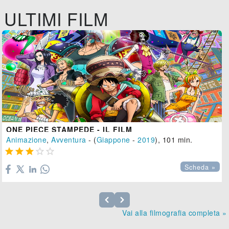
ULTIMI FILM
ONE PIECE STAMPEDE - IL FILM
Animazione
,
Avventura
- (
Giappone
-
2019
), 101 min.





Scheda »
Vai alla filmografia completa »