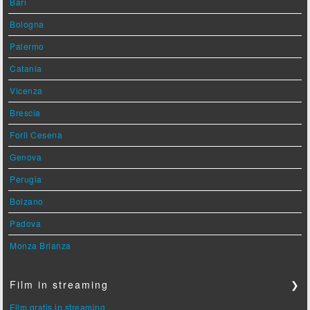
Bari
Bologna
Palermo
Catania
Vicenza
Brescia
Forlì Cesena
Genova
Perugia
Bolzano
Padova
Monza Brianza
Film in streaming
❯
Film gratis in streaming