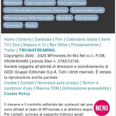
Millennium
Teen movie italiani
Fast and Furious
Tutti i film del Marvel Cinematic Universe
Il signore degli anelli
Alice nel paese delle meraviglie
Mad Max
Che Guevara
Terminator
Rocky
Home
|
Cinema
|
Database
|
Film
|
Calendario Uscite
|
Serie
TV
|
Dvd
|
Stasera in Tv
|
Box Office
|
Prossimamente
|
Trailer
|
TROVASTREAMING
Copyright© 2000 - 2026 MYmovies.it® Mo-Net s.r.l. P.IVA:
05056400483 Licenza Siae n. 2792/I/2742.
Società soggetta all'attività di direzione e coordinamento di
GEDI Gruppo Editoriale S.p.A. Tutti i diritti riservati. È vietata
la riproduzione anche parziale.
Credits
|
Contatti
|
Normativa sulla privacy
|
Termini e
condizioni d'uso
|
Riserva TDM
|
Dichiarazione accessibilità
|
Cookie Policy
Il riesame e il controllo editoriale dei contenuti del presente sito
sono affidati al team di MYmovies e al direttore responsabile.
Per contatti, scrivere al seguente indirizzo email: