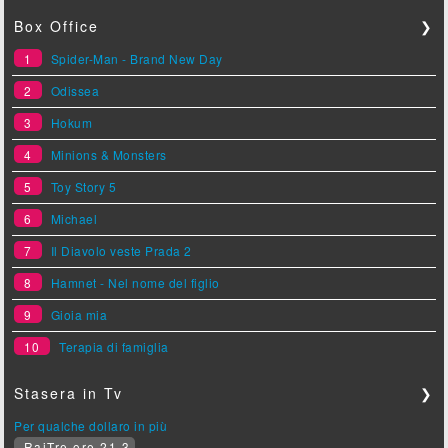
Box Office
❯
1
Spider-Man - Brand New Day
2
Odissea
3
Hokum
4
Minions & Monsters
5
Toy Story 5
6
Michael
7
Il Diavolo veste Prada 2
8
Hamnet - Nel nome del figlio
9
Gioia mia
10
Terapia di famiglia
Stasera in Tv
❯
Per qualche dollaro in più
RaiTre ore 21.3