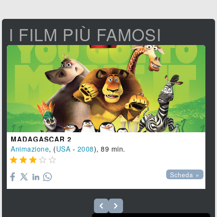
I FILM PIÙ FAMOSI
MADAGASCAR 2
Animazione
, (
USA
-
2008
), 89 min.





Scheda »