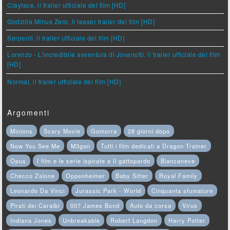
Clayface, il trailer ufficiale del film [HD]
Godzilla Minus Zero, il teaser trailer del film [HD]
Serpenti, il trailer ufficiale del film [HD]
Lorenzo - L'incredibile avventura di Jovanotti, il trailer ufficiale del film
[HD]
Normal, il trailer ufficiale del film [HD]
Argomenti
Minions
Scary Movie
Gomorra
28 giorni dopo
Now You See Me
M3gan
Tutti i film dedicati a Dragon Trainer
Opus
I film e le serie ispirate a Il gattopardo
Biancaneve
Checco Zalone
Oppenheimer
Baby Sitter
Royal Family
Leonardo Da Vinci
Jurassic Park - World
Cinquanta sfumature
Pirati dei Caraibi
007 James Bond
Auto da corsa
Virus
Indiana Jones
Unbreakable
Robert Langdon
Harry Potter